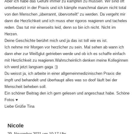
Aber ich habe das Gefühl immer zu kämpfen zu müssen. Wir sind oft
:
unterbesetzt in der Praxis und ich kämpfe manchmal darum nicht total
von den Menschen „überrannt, übervorteilt“ zu werden. Da vergeht mir
dann die Herzlichkeit und ich muss eher rigoros reagieren und tacheles
reden. Das tut mir einerseits leid, denn so bin ich nicht. Nicht im
Herzen.
Deine Geschichte berührt mich und ja das ist toll wie es ist.
Ich nehme mir Morgen vor herzlicher zu sein. Mal sehen ab wann ich
dann eher zur Weißglut getrieben werde und ob ich es schaffe einfach
mit Herzlichkeit zu reagieren.Wahrscheinlich denken meine Kolleginnen
ich werd jetzt langsam gaga :))
Du weisst ja, ich arbeite in einer allgemeinmedizinischen Praxis die
impft und behandelt und überhaupt alles was so doof läuft bei der
Menscheit beheben soll.
Ein schöner Beitrag den ich gern gelesen und angeschaut habe. Schöne
Fotos ♥
Liebe Grüße Tina
s
Nicole
a
29. November 2021 um 10:17 Uhr