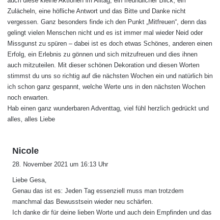
auch diese kleine Aktionen im Alltag, ein freundlicher Blick, ein
Zulächeln, eine höfliche Antwort und das Bitte und Danke nicht
vergessen. Ganz besonders finde ich den Punkt „Mitfreuen“, denn das
gelingt vielen Menschen nicht und es ist immer mal wieder Neid oder
Missgunst zu spüren – dabei ist es doch etwas Schönes, anderen einen
Erfolg, ein Erlebnis zu gönnen und sich mitzufreuen und dies ihnen
auch mitzuteilen. Mit dieser schönen Dekoration und diesen Worten
stimmst du uns so richtig auf die nächsten Wochen ein und natürlich bin
ich schon ganz gespannt, welche Werte uns in den nächsten Wochen
noch erwarten.
Hab einen ganz wunderbaren Adventtag, viel fühl herzlich gedrückt und
alles, alles Liebe
s
Nicole
a
28. November 2021 um 16:13 Uhr
g
Liebe Gesa,
t
Genau das ist es: Jeden Tag essenziell muss man trotzdem
:
manchmal das Bewusstsein wieder neu schärfen.
Ich danke dir für deine lieben Worte und auch dein Empfinden und das