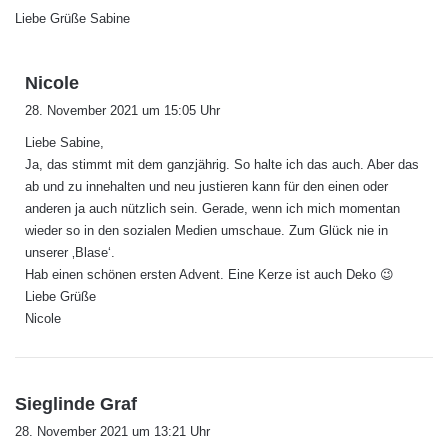
Liebe Grüße Sabine
s
Nicole
a
28. November 2021 um 15:05 Uhr
g
Liebe Sabine,
t
Ja, das stimmt mit dem ganzjährig. So halte ich das auch. Aber das
:
ab und zu innehalten und neu justieren kann für den einen oder
anderen ja auch nützlich sein. Gerade, wenn ich mich momentan
wieder so in den sozialen Medien umschaue. Zum Glück nie in
unserer ‚Blase‘.
Hab einen schönen ersten Advent. Eine Kerze ist auch Deko 😉
Liebe Grüße
Nicole
s
Sieglinde Graf
a
28. November 2021 um 13:21 Uhr
g