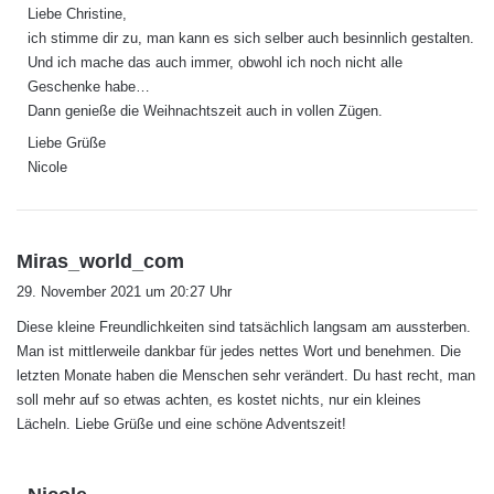
Liebe Christine,
t
ich stimme dir zu, man kann es sich selber auch besinnlich gestalten.
:
Und ich mache das auch immer, obwohl ich noch nicht alle
Geschenke habe…
Dann genieße die Weihnachtszeit auch in vollen Zügen.
Liebe Grüße
Nicole
s
Miras_world_com
a
29. November 2021 um 20:27 Uhr
g
Diese kleine Freundlichkeiten sind tatsächlich langsam am aussterben.
t
Man ist mittlerweile dankbar für jedes nettes Wort und benehmen. Die
:
letzten Monate haben die Menschen sehr verändert. Du hast recht, man
soll mehr auf so etwas achten, es kostet nichts, nur ein kleines
Lächeln. Liebe Grüße und eine schöne Adventszeit!
s