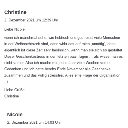
s
Christine
a
2. Dezember 2021 um 12:39 Uhr
g
Liebe Nicole,
t
:
wenn ich manchmal sehe, wie hektisch und gestresst viele Menschen
in der Weihnachtszeit sind, dann wirkt das auf mich „unnötig“, denn
eigentlich ist diese Zeit sehr besinnlich, wenn man sie sich so gestaltet.
Dieser Geschenkestress in den letzten paar Tagen … als wisse man es
nicht vorher. Also ich mache mir jedes Jahr viele Wochen vorher
Gedanken und ich hatte bereits Ende November alle Geschenke
zusammen und das völlig stressfrei. Alles eine Frage der Organisation
:-)
Liebe Grüße
Christine
s
Nicole
a
2. Dezember 2021 um 14:03 Uhr
g