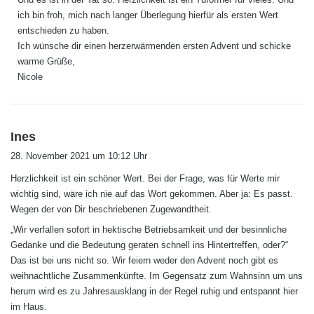
ich bin froh, mich nach langer Überlegung hierfür als ersten Wert
entschieden zu haben.
Ich wünsche dir einen herzerwärmenden ersten Advent und schicke
warme Grüße,
Nicole
s
Ines
a
28. November 2021 um 10:12 Uhr
g
Herzlichkeit ist ein schöner Wert. Bei der Frage, was für Werte mir
t
wichtig sind, wäre ich nie auf das Wort gekommen. Aber ja: Es passt.
:
Wegen der von Dir beschriebenen Zugewandtheit.
„Wir verfallen sofort in hektische Betriebsamkeit und der besinnliche
Gedanke und die Bedeutung geraten schnell ins Hintertreffen, oder?“
Das ist bei uns nicht so. Wir feiern weder den Advent noch gibt es
weihnachtliche Zusammenkünfte. Im Gegensatz zum Wahnsinn um uns
herum wird es zu Jahresausklang in der Regel ruhig und entspannt hier
im Haus.