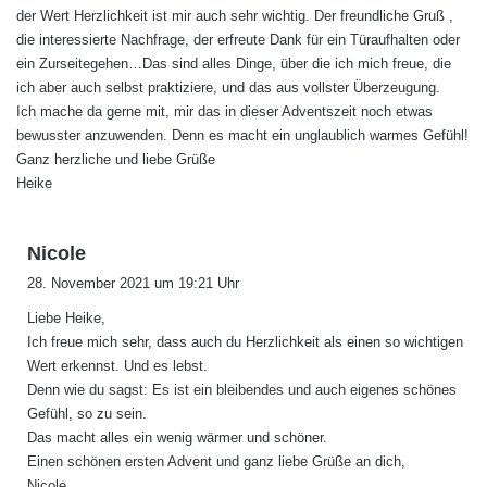
der Wert Herzlichkeit ist mir auch sehr wichtig. Der freundliche Gruß ,
:
die interessierte Nachfrage, der erfreute Dank für ein Türaufhalten oder
ein Zurseitegehen…Das sind alles Dinge, über die ich mich freue, die
ich aber auch selbst praktiziere, und das aus vollster Überzeugung.
Ich mache da gerne mit, mir das in dieser Adventszeit noch etwas
bewusster anzuwenden. Denn es macht ein unglaublich warmes Gefühl!
Ganz herzliche und liebe Grüße
Heike
s
Nicole
a
28. November 2021 um 19:21 Uhr
g
Liebe Heike,
t
Ich freue mich sehr, dass auch du Herzlichkeit als einen so wichtigen
:
Wert erkennst. Und es lebst.
Denn wie du sagst: Es ist ein bleibendes und auch eigenes schönes
Gefühl, so zu sein.
Das macht alles ein wenig wärmer und schöner.
Einen schönen ersten Advent und ganz liebe Grüße an dich,
Nicole