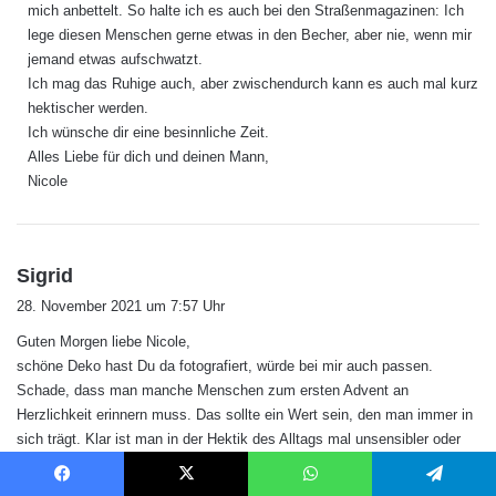
mich anbettelt. So halte ich es auch bei den Straßenmagazinen: Ich
lege diesen Menschen gerne etwas in den Becher, aber nie, wenn mir
jemand etwas aufschwatzt.
Ich mag das Ruhige auch, aber zwischendurch kann es auch mal kurz
hektischer werden.
Ich wünsche dir eine besinnliche Zeit.
Alles Liebe für dich und deinen Mann,
Nicole
s
Sigrid
a
28. November 2021 um 7:57 Uhr
g
Guten Morgen liebe Nicole,
t
schöne Deko hast Du da fotografiert, würde bei mir auch passen.
:
Schade, dass man manche Menschen zum ersten Advent an
Herzlichkeit erinnern muss. Das sollte ein Wert sein, den man immer in
sich trägt. Klar ist man in der Hektik des Alltags mal unsensibler oder
vielleicht auch ein bisschen schroffer, aber eine offene Grundeinstellung
und Dankbarkeit können uns schnell wieder auf den Weg der
Facebook
X
WhatsApp
Telegram