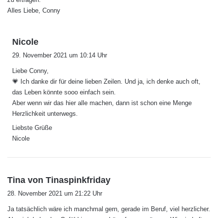
Alles Liebe, Conny
s
Nicole
a
29. November 2021 um 10:14 Uhr
g
Liebe Conny,
t
💗 Ich danke dir für deine lieben Zeilen. Und ja, ich denke auch oft,
:
das Leben könnte sooo einfach sein.
Aber wenn wir das hier alle machen, dann ist schon eine Menge
Herzlichkeit unterwegs.
Liebste Grüße
Nicole
s
Tina von Tinaspinkfriday
a
28. November 2021 um 21:22 Uhr
g
Ja tatsächlich wäre ich manchmal gern, gerade im Beruf, viel herzlicher.
t