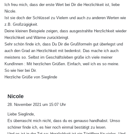
Ich freu mich, dass der erste Wert bei Dir die Herzlichkeit ist, liebe
t
Nicole.
:
Ist sie doch der Schlüssel zu Vielem und auch zu anderen Werten wie
z.B. Großzügigkeit.
Deine kleinen Beispiele zeigen, dass ausgestrahlte Herzlichkeit wieder
Herzlichkeit und Wärme zurückbringt.
Sehr schön finde ich, dass Du Dir die Grußformeln gut überlegst und
auch den Grad an Herzlichkeit mit bedenkst. Das mache ich auch
meistens so. Selbst im Geschäftsleben grüße ich viele meiner
KundInnen : Mit herzlichen Grüßen. Einfach, weil ich es so meine.
So wie hier bei Dir.
Herzliche Grüße von Sieglinde
s
Nicole
a
28. November 2021 um 15:07 Uhr
g
Liebe Sieglinde,
t
Es überrascht mich nicht, dass du es genauso handhabst. Umso
:
schöner finde ich, es hier noch einmal bestätigt zu lesen.
Und es ist in der Tat so: Herzlichkeit ist ein Türöffner für vieles. Und