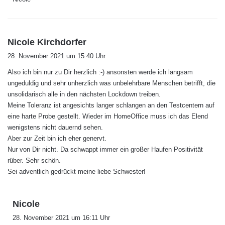
s
Nicole Kirchdorfer
a
28. November 2021 um 15:40 Uhr
g
Also ich bin nur zu Dir herzlich :-) ansonsten werde ich langsam
t
ungeduldig und sehr unherzlich was unbelehrbare Menschen betrifft, die
:
unsolidarisch alle in den nächsten Lockdown treiben.
Meine Toleranz ist angesichts langer schlangen an den Testcentern auf
eine harte Probe gestellt. Wieder im HomeOffice muss ich das Elend
wenigstens nicht dauernd sehen.
Aber zur Zeit bin ich eher genervt.
Nur von Dir nicht. Da schwappt immer ein großer Haufen Positivität
rüber. Sehr schön.
Sei adventlich gedrückt meine liebe Schwester!
s
Nicole
a
28. November 2021 um 16:11 Uhr
g