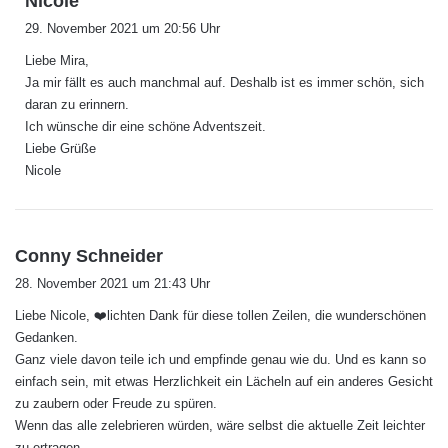
Nicole
a
29. November 2021 um 20:56 Uhr
g
Liebe Mira,
t
Ja mir fällt es auch manchmal auf. Deshalb ist es immer schön, sich
:
daran zu erinnern.
Ich wünsche dir eine schöne Adventszeit.
Liebe Grüße
Nicole
s
Conny Schneider
a
28. November 2021 um 21:43 Uhr
g
Liebe Nicole, ❤️lichten Dank für diese tollen Zeilen, die wunderschönen
t
Gedanken.
:
Ganz viele davon teile ich und empfinde genau wie du. Und es kann so
einfach sein, mit etwas Herzlichkeit ein Lächeln auf ein anderes Gesicht
zu zaubern oder Freude zu spüren.
Wenn das alle zelebrieren würden, wäre selbst die aktuelle Zeit leichter
zu ertragen.