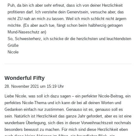
Puh, da bin ich aber sehr erfreut, dass ich von deiner Herzlichkeit
t
profitieren darf. Ich verstehe dein Genervtsein, versuche aber, das
:
nicht ZU nah an mich zu lassen. Weil ich mich schlicht nicht ärgern
möchte. (Es aber auch tue, fängt schon beim halbherzig getragen
Mund-Naseschutz an)
So, Schwesterherz, ich schicke dir die herzlichsten und leuchtendsten
Grüße
Nicole
s
Wonderful Fifty
a
28. November 2021 um 15:19 Uhr
g
Liebe Nicole, was soll ich dazu sagen – ein perfekter Nicole-Beitrag, ein
t
perfektes Nicole-Thema und ich kann dir bei all deinen Worten und
:
Gedanken einfach nur zustimmen. Genauso ist es, genauso soll es
sein. Natürlich ist Herzlichkeit das ganze Jahr gefordert, aber es ist eine
wunderbare Überlegung, sich dies in dieser Vorweihnachtszeit nochmals
besonders bewusst zu machen. Für mich sind diese Herzlichkeit eben