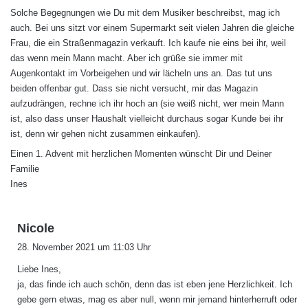
Solche Begegnungen wie Du mit dem Musiker beschreibst, mag ich
auch. Bei uns sitzt vor einem Supermarkt seit vielen Jahren die gleiche
Frau, die ein Straßenmagazin verkauft. Ich kaufe nie eins bei ihr, weil
das wenn mein Mann macht. Aber ich grüße sie immer mit
Augenkontakt im Vorbeigehen und wir lächeln uns an. Das tut uns
beiden offenbar gut. Dass sie nicht versucht, mir das Magazin
aufzudrängen, rechne ich ihr hoch an (sie weiß nicht, wer mein Mann
ist, also dass unser Haushalt vielleicht durchaus sogar Kunde bei ihr
ist, denn wir gehen nicht zusammen einkaufen).
Einen 1. Advent mit herzlichen Momenten wünscht Dir und Deiner
Familie
Ines
s
Nicole
a
28. November 2021 um 11:03 Uhr
g
Liebe Ines,
t
ja, das finde ich auch schön, denn das ist eben jene Herzlichkeit. Ich
:
gebe gern etwas, mag es aber null, wenn mir jemand hinterherruft oder