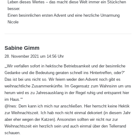
Leben dieses Wertes – das macht diese Welt immer ein Stückchen
besser.
Einen besinnlichen ersten Advent und eine herzliche Umarmung
Nicole
s
Sabine Gimm
a
28. November 2021 um 14:56 Uhr
g
„„Wir verfallen sofort in hektische Betriebsamkeit und der besinnliche
t
Gedanke und die Bedeutung geraten schnell ins Hintertreffen, oder?“
:
Das ist bei uns nicht so. Wir feiern weder den Advent noch gibt es
weihnachtliche Zusammenkünfte. Im Gegensatz zum Wahnsinn um uns
herum wird es zu Jahresausklang in der Regel ruhig und entspannt hier
im Haus.““
@Ines: Dem kann ich mich nur anschließen. Hier herrscht keine Hektik
zur Weihnachtszeit. Ich hab noch nicht einmal dekoriert (in diesem Jahr
aber eher wegen der Katzen). Ansonsten sollten wir nicht nur zur
Weihnachtszeit ein herzlich sein und auch einmal über den Tellerrand
schauen.