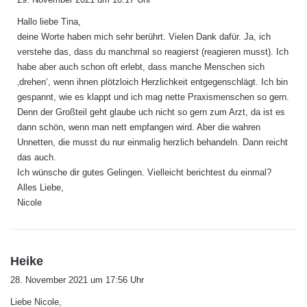
g
Hallo liebe Tina,
t
deine Worte haben mich sehr berührt. Vielen Dank dafür. Ja, ich
:
verstehe das, dass du manchmal so reagierst (reagieren musst). Ich
habe aber auch schon oft erlebt, dass manche Menschen sich
‚drehen‘, wenn ihnen plötzloich Herzlichkeit entgegenschlägt. Ich bin
gespannt, wie es klappt und ich mag nette Praxismenschen so gern.
Denn der Großteil geht glaube uch nicht so gern zum Arzt, da ist es
dann schön, wenn man nett empfangen wird. Aber die wahren
Unnetten, die musst du nur einmalig herzlich behandeln. Dann reicht
das auch.
Ich wünsche dir gutes Gelingen. Vielleicht berichtest du einmal?
Alles Liebe,
Nicole
s
Heike
a
28. November 2021 um 17:56 Uhr
g
Liebe Nicole,
t