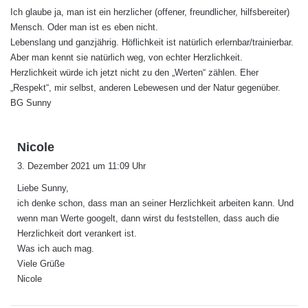
Ich glaube ja, man ist ein herzlicher (offener, freundlicher, hilfsbereiter)
t
Mensch. Oder man ist es eben nicht.
:
Lebenslang und ganzjährig. Höflichkeit ist natürlich erlernbar/trainierbar.
Aber man kennt sie natürlich weg, von echter Herzlichkeit.
Herzlichkeit würde ich jetzt nicht zu den „Werten“ zählen. Eher
„Respekt“, mir selbst, anderen Lebewesen und der Natur gegenüber.
BG Sunny
s
Nicole
a
3. Dezember 2021 um 11:09 Uhr
g
Liebe Sunny,
t
ich denke schon, dass man an seiner Herzlichkeit arbeiten kann. Und
:
wenn man Werte googelt, dann wirst du feststellen, dass auch die
Herzlichkeit dort verankert ist.
Was ich auch mag.
Viele Grüße
Nicole