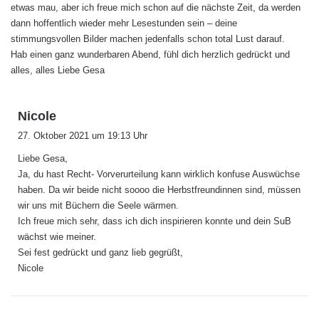
etwas mau, aber ich freue mich schon auf die nächste Zeit, da werden
dann hoffentlich wieder mehr Lesestunden sein – deine
stimmungsvollen Bilder machen jedenfalls schon total Lust darauf.
Hab einen ganz wunderbaren Abend, fühl dich herzlich gedrückt und
alles, alles Liebe Gesa
s
Nicole
a
27. Oktober 2021 um 19:13 Uhr
g
Liebe Gesa,
t
Ja, du hast Recht- Vorverurteilung kann wirklich konfuse Auswüchse
:
haben. Da wir beide nicht soooo die Herbstfreundinnen sind, müssen
wir uns mit Büchern die Seele wärmen.
Ich freue mich sehr, dass ich dich inspirieren konnte und dein SuB
wächst wie meiner.
Sei fest gedrückt und ganz lieb gegrüßt,
Nicole