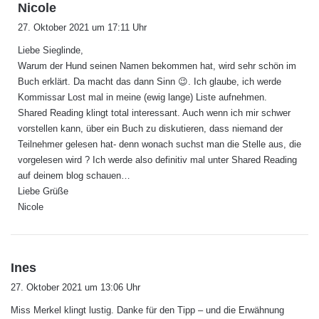
s
Nicole
a
27. Oktober 2021 um 17:11 Uhr
g
Liebe Sieglinde,
t
Warum der Hund seinen Namen bekommen hat, wird sehr schön im
:
Buch erklärt. Da macht das dann Sinn 😉. Ich glaube, ich werde
Kommissar Lost mal in meine (ewig lange) Liste aufnehmen.
Shared Reading klingt total interessant. Auch wenn ich mir schwer
vorstellen kann, über ein Buch zu diskutieren, dass niemand der
Teilnehmer gelesen hat- denn wonach suchst man die Stelle aus, die
vorgelesen wird ? Ich werde also definitiv mal unter Shared Reading
auf deinem blog schauen…
Liebe Grüße
Nicole
s
Ines
a
27. Oktober 2021 um 13:06 Uhr
g
Miss Merkel klingt lustig. Danke für den Tipp – und die Erwähnung
t