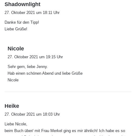
s
Shadownlight
a
27. Oktober 2021 um 18:11 Uhr
g
Danke für den Tipp!
t
Liebe Grüße!
:
s
Nicole
a
27. Oktober 2021 um 19:15 Uhr
g
Sehr gern, liebe Jenny.
t
Hab einen schönen Abend und liebe Grüße
:
Nicole
s
Heike
a
27. Oktober 2021 um 18:03 Uhr
g
Liebe Nicole,
t
beim Buch über/ mit Frau Merkel ging es mir ähnlich! Ich habe es so
: