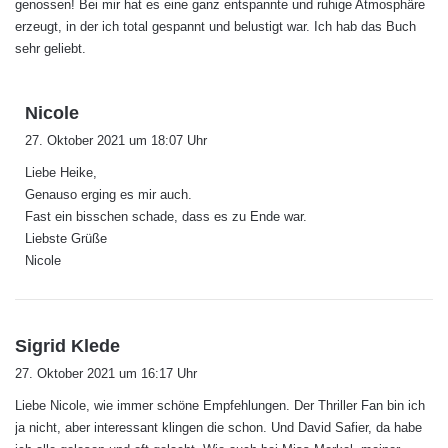
genossen! Bei mir hat es eine ganz entspannte und ruhige Atmosphäre
erzeugt, in der ich total gespannt und belustigt war. Ich hab das Buch
sehr geliebt.
s
Nicole
a
27. Oktober 2021 um 18:07 Uhr
g
Liebe Heike,
t
Genauso erging es mir auch.
:
Fast ein bisschen schade, dass es zu Ende war.
Liebste Grüße
Nicole
s
Sigrid Klede
a
27. Oktober 2021 um 16:17 Uhr
g
Liebe Nicole, wie immer schöne Empfehlungen. Der Thriller Fan bin ich
t
ja nicht, aber interessant klingen die schon. Und David Safier, da habe
: