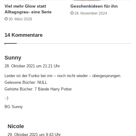
Viel mehr Glow statt
Geschenkideen für ihn
Alltagsgrau- eine Serie
28. November 2024
30. März 2026
14 Kommentare
s
Sunny
a
28. Oktober 2021 um 21:21 Uhr
g
Leider ist der Funke bei mir – noch nicht wieder – übergesprungen.
t
Gelesene Bücher: NULL
:
Gehörte Bücher: 7 Bände Harry Potter.
:-)
BG Sunny
s
Nicole
a
29. Oktober 2021 um 9:43 Uhr