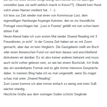
t
vorstellen (was sie wohl wirklich macht in Kürze??). Obwohl kein Hund
:
solch einen Namen verdient hat…! :-)
Ich lese zur Zeit wieder mal einen von Kommissar Lost, dem
eigenwilligen Hamburger Asperger Autisten, den es ins freundliche
Portugal verschlagen hat. „Lost in Fuseta“ gefällt mir nun schon beim
dritten Fall.
Heute Abend habe ich zum ersten Mal wieder Shared Reading mit 3
Freundinnen „in echt“. In der Corona Zeit haben wir es mit Zoom
gemacht, aber das ist kein Vergleich. Die Gastgeberin stellt ein Buch
oder einen literarischen Fund vor und liest daraus und anschließend
diskutieren wir darüber. Es ist also keiner anderen bekannt und muss
auch nicht vorher gelesen sein, so wie bei einem Buchclub. Ich finde
das ein wunderbares Format und es gibt immer intensive Gespräche
dabei. In meinem Blog habe ich es mal vorgestellt, wenn Du magst
schau mal unter „Shared Reading“.
Zum Lesen komme ich aber immer einfach zu wenig und mein SuB
wächst ständig…
Herzliche Grüße aus dem sonnigen Süden schickt Sieglinde