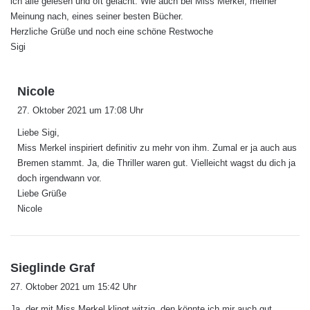
ich alle gelesen und oft gelacht. Wie auch bei Miss Merkel, meiner
Meinung nach, eines seiner besten Bücher.
Herzliche Grüße und noch eine schöne Restwoche
Sigi
s
Nicole
a
27. Oktober 2021 um 17:08 Uhr
g
Liebe Sigi,
t
Miss Merkel inspiriert definitiv zu mehr von ihm. Zumal er ja auch aus
:
Bremen stammt. Ja, die Thriller waren gut. Vielleicht wagst du dich ja
doch irgendwann vor.
Liebe Grüße
Nicole
s
Sieglinde Graf
a
27. Oktober 2021 um 15:42 Uhr
g
Ja, der mit Miss Merkel klingt witzig, den könnte ich mir auch gut