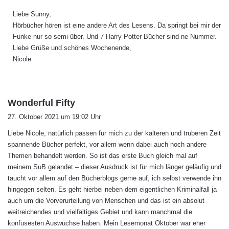
g
Liebe Sunny,
t
Hörbücher hören ist eine andere Art des Lesens. Da springt bei mir der
:
Funke nur so semi über. Und 7 Harry Potter Bücher sind ne Nummer.
Liebe Grüße und schönes Wochenende,
Nicole
s
Wonderful Fifty
a
27. Oktober 2021 um 19:02 Uhr
g
Liebe Nicole, natürlich passen für mich zu der kälteren und trüberen Zeit
t
spannende Bücher perfekt, vor allem wenn dabei auch noch andere
:
Themen behandelt werden. So ist das erste Buch gleich mal auf
meinem SuB gelandet – dieser Ausdruck ist für mich länger geläufig und
taucht vor allem auf den Bücherblogs gerne auf, ich selbst verwende ihn
hingegen selten. Es geht hierbei neben dem eigentlichen Kriminalfall ja
auch um die Vorverurteilung von Menschen und das ist ein absolut
weitreichendes und vielfältiges Gebiet und kann manchmal die
konfusesten Auswüchse haben. Mein Lesemonat Oktober war eher