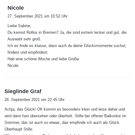
s
Nicole
a
27. September 2021 um 10:52 Uhr
g
Liebe Sabine,
t
Du kennst Rollos in Bremen? Ja, die sind extrem lecker und gut, die
:
Auswahl sehr groß.
Ich es finde es klasse, dass auch du deine Glücksmomente suchst,
findest und empfindest.
Hab eine schöne Woche und liebe Grüße
Nicole
s
Sieglinde Graf
a
26. September 2021 um 22:45 Uhr
g
Achja, das Glück! Oft kommt es besonders klein und leise daher und
t
wird dann fast übersehen oder überhört. Stille bei offener Balkontür im
:
Sommer, das ist auch so etwas, das empfinde ich auch als Glück.
Überhaupt Stille.