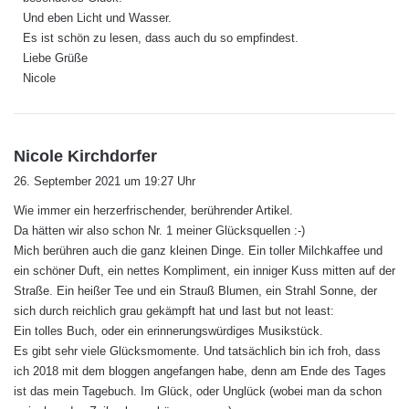
Und eben Licht und Wasser.
Es ist schön zu lesen, dass auch du so empfindest.
Liebe Grüße
Nicole
s
Nicole Kirchdorfer
a
26. September 2021 um 19:27 Uhr
g
Wie immer ein herzerfrischender, berührender Artikel.
t
Da hätten wir also schon Nr. 1 meiner Glücksquellen :-)
:
Mich berühren auch die ganz kleinen Dinge. Ein toller Milchkaffee und
ein schöner Duft, ein nettes Kompliment, ein inniger Kuss mitten auf der
Straße. Ein heißer Tee und ein Strauß Blumen, ein Strahl Sonne, der
sich durch reichlich grau gekämpft hat und last but not least:
Ein tolles Buch, oder ein erinnerungswürdiges Musikstück.
Es gibt sehr viele Glücksmomente. Und tatsächlich bin ich froh, dass
ich 2018 mit dem bloggen angefangen habe, denn am Ende des Tages
ist das mein Tagebuch. Im Glück, oder Unglück (wobei man da schon