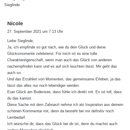
Sieglinde
s
Nicole
a
27. September 2021 um 7:13 Uhr
g
Liebe Sieglinde,
t
Ja, ich empfinde so gut nach, wie du dein Glück und deine
:
Glücksmomente zelebrierst. Für mich ist es eine tolle
Charaktereigenschaft, wenn man auch das Glück von anderen
nachempfinden kann und es auf sich leuchten lässt. Mir geht das
auch so.
Und das Erzählen von Momenten, das gemeinsame Erleben, ja das
lässt das alles nur noch lebendiger werden.
Euer Glück am Bodensee, dass fühle ich direkt mit. Es ist toll, dass
du das kannst.
Diese Sache mit dem Zahnarzt nehme ich als Inspiration aus deinem
schönen Kommentar mit, denn da besteht bei mir definitiv noch
Lernbedarf.
Ich wünsche dir, dass das Glück bei dir ist, denn du machst auch