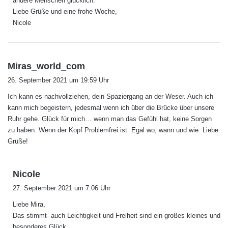
andere Menschen glücklich.
Liebe Grüße und eine frohe Woche,
Nicole
s
Miras_world_com
a
26. September 2021 um 19:59 Uhr
g
Ich kann es nachvollziehen, dein Spaziergang an der Weser. Auch ich
t
kann mich begeistern, jedesmal wenn ich über die Brücke über unsere
:
Ruhr gehe. Glück für mich… wenn man das Gefühl hat, keine Sorgen
zu haben. Wenn der Kopf Problemfrei ist. Egal wo, wann und wie. Liebe
Grüße!
s
Nicole
a
27. September 2021 um 7:06 Uhr
g
Liebe Mira,
t
Das stimmt- auch Leichtigkeit und Freiheit sind ein großes kleines und
:
besonderes Glück.