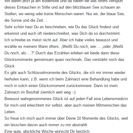
Wir waren jetzt ja am Bodensee und da haben wir das öfters verspürt
dieses Eintauchen in Stille und auf den blitzblauen See schauen an
Stellen, wo wenig oder keine Menschen waren. Nur wir, der blaue See,
die Sonne und die Zeit…
Sehr schön hast Du es beschrieben, wie Du das Glück findest und
erkennst und auch oft niederschreibst, was Dich da so durchströmt.
Ich schreibe es meist nicht auf. Aber ich habe vieles bewusst und
erzähle es meinem Mann öfters: „Weißt Du noch, wie…. „oder „Weißt
Du noch, als….?“ Durch das Erzählen erleben wir beide dann diese
Glücksmomente gemeinsam quasi nochmals. Das verstärkt noch das
Glück.
Es gibt auch Schlüsselmomente des Glücks, die ich mir immer wieder
herholen kann, z.B. wenn ich beim Zahnarzt eine Behandlung habe und
mich in solch einen Glücksmoment zurückerinnere. Dann ist mein
Zahnarzt im Bestfall ziemlich weit weg :-).
Bewusst wahrgenommenes Glück ist auf jeden Fall eine Lebensmedizin
für mich und erleichtert mir selbst, aber auch meinen Mitmenschen das
Leben.
So freue ich mich auch immer über Deine 10 Momente des Glücks, weil
ein bisschen davon auch immer zu mir abstrahlt.
Eine gute, glückliche Woche wünscht Dir herzlich