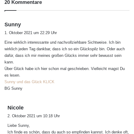
20 Kommentare
s
Sunny
a
1. Oktober 2021 um 22:29 Uhr
g
Eine wirklich interessante und nachvollziehbare Sichtweise. Ich bin
t
wirklich jeden Tag dankbar, dass ich so ein Glückspilz bin. Oder auch
:
dafür, dass ich mir meines großen Glücks immer sehr bewusst sein
kann.
Über Glück habe ich hier schon mal geschrieben. Vielleicht magst Du
es lesen.
Sunny und das Glück KLICK
BG Sunny
s
Nicole
a
2. Oktober 2021 um 10:18 Uhr
g
Liebe Sunny,
t
Ich finde es schön, dass du auch so empfinden kannst. Ich denke oft,
: