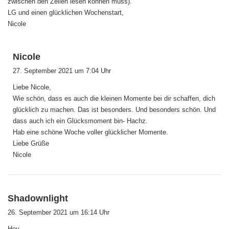
zwischen den Zeilen lesen können muss).
LG und einen glücklichen Wochenstart,
Nicole
s
Nicole
a
27. September 2021 um 7:04 Uhr
g
Liebe Nicole,
t
Wie schön, dass es auch die kleinen Momente bei dir schaffen, dich
:
glücklich zu machen. Das ist besonders. Und besonders schön. Und
dass auch ich ein Glücksmoment bin- Hachz.
Hab eine schöne Woche voller glücklicher Momente.
Liebe Grüße
Nicole
s
Shadownlight
a
26. September 2021 um 16:14 Uhr
g
Hey,