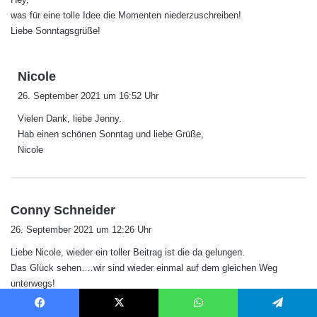
t
was für eine tolle Idee die Momenten niederzuschreiben!
:
Liebe Sonntagsgrüße!
s
Nicole
a
26. September 2021 um 16:52 Uhr
g
Vielen Dank, liebe Jenny.
t
Hab einen schönen Sonntag und liebe Grüße,
:
Nicole
s
Conny Schneider
a
26. September 2021 um 12:26 Uhr
g
Liebe Nicole, wieder ein toller Beitrag ist die da gelungen.
t
Das Glück sehen….wir sind wieder einmal auf dem gleichen Weg
:
unterwegs!
Gerade eben komme ich von einem Spaziergang zurück. Begleitet
haben mich zwei gute Freunde aus der Heimat, die meinen Mann (der
Facebook
X
WhatsApp
Telegram