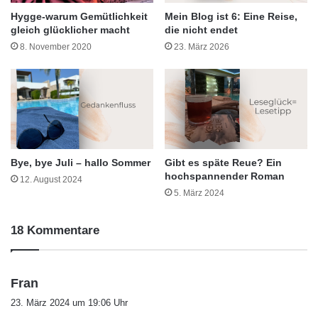
Hygge-warum Gemütlichkeit
Mein Blog ist 6: Eine Reise,
gleich glücklicher macht
die nicht endet
8. November 2020
23. März 2026
Bye, bye Juli – hallo Sommer
Gibt es späte Reue? Ein
hochspannender Roman
12. August 2024
5. März 2024
18 Kommentare
s
Fran
a
23. März 2024 um 19:06 Uhr
g