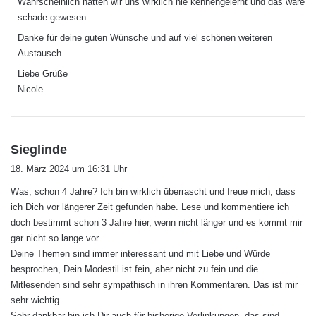
Wahrscheinlich hätten wir uns wirklich nie kennengelernt und das wäre
t
schade gewesen.
:
Danke für deine guten Wünsche und auf viel schönen weiteren
Austausch.
Liebe Grüße
Nicole
s
Sieglinde
a
18. März 2024 um 16:31 Uhr
g
Was, schon 4 Jahre? Ich bin wirklich überrascht und freue mich, dass
t
ich Dich vor längerer Zeit gefunden habe. Lese und kommentiere ich
:
doch bestimmt schon 3 Jahre hier, wenn nicht länger und es kommt mir
gar nicht so lange vor.
Deine Themen sind immer interessant und mit Liebe und Würde
besprochen, Dein Modestil ist fein, aber nicht zu fein und die
Mitlesenden sind sehr sympathisch in ihren Kommentaren. Das ist mir
sehr wichtig.
Sehr dankbar bin ich Dir auch für bisherige Verlinkungen, das sind