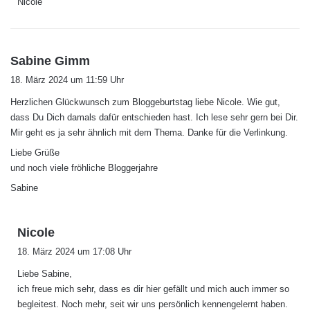
Nicole
s
Sabine Gimm
a
18. März 2024 um 11:59 Uhr
g
Herzlichen Glückwunsch zum Bloggeburtstag liebe Nicole. Wie gut,
t
dass Du Dich damals dafür entschieden hast. Ich lese sehr gern bei Dir.
:
Mir geht es ja sehr ähnlich mit dem Thema. Danke für die Verlinkung.
Liebe Grüße
und noch viele fröhliche Bloggerjahre
Sabine
s
Nicole
a
18. März 2024 um 17:08 Uhr
g
Liebe Sabine,
t
ich freue mich sehr, dass es dir hier gefällt und mich auch immer so
:
begleitest. Noch mehr, seit wir uns persönlich kennengelernt haben.