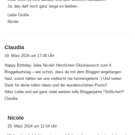
:
Ja, das darf noch ganz lange so bleiben.
Liebe Grüße
Nicole
s
Claudia
a
19. März 2024 um 17:00 Uhr
g
Happy Birthday, liebe Nicole! Herzlichen Glückwunsch zum 4.
t
Bloggeburtstag – wie schön, dass du mit dem Bloggen angefangen
:
hast, sonst hätten wir uns vielleicht nie kennengelernt :) Und vielen
Dank für deine tollen Ideen und die wunderschönen Posts!!
Alles Liebe und auf ganz viele weitere tolle Bloggerjahre *Stößchen*!
Claudia
s
Nicole
a
20. März 2024 um 11:54 Uhr
g