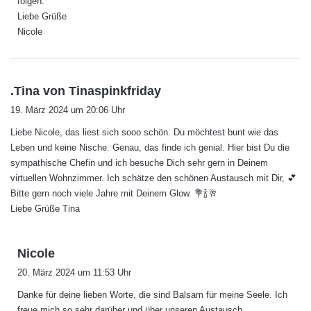
folgen.
Liebe Grüße
Nicole
s
.Tina von Tinaspinkfriday
a
19. März 2024 um 20:06 Uhr
g
Liebe Nicole, das liest sich sooo schön. Du möchtest bunt wie das
t
Leben und keine Nische. Genau, das finde ich genial. Hier bist Du die
:
sympathische Chefin und ich besuche Dich sehr gern in Deinem
virtuellen Wohnzimmer. Ich schätze den schönen Austausch mit Dir, 💕
Bitte gern noch viele Jahre mit Deinem Glow. 💐🍾🥂
Liebe Grüße Tina
s
Nicole
a
20. März 2024 um 11:53 Uhr
g
Danke für deine lieben Worte, die sind Balsam für meine Seele. Ich
t
freue mich so sehr darüber und über unseren Austausch.