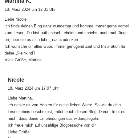
Martina K.
a
18. März 2024 um 12:31 Uhr
g
Liebe Nicole,
t
ich finde deinen Blog ganz wunderbar und komme immer gerne vorbei
:
zum Lesen. Du bist authentisch, ehrlich und sprichst auch mal Dinge
an, über die es sich lohnt, nachzudenken.
Ich wünsche dir alles Gute, immer genügend Zeit und Inspiration für
deine „Kleinkind“!
Viele Grüße, Martina
s
Nicole
a
18. März 2024 um 17:07 Uhr
g
Liebe Martina,
t
ich danke dir von Herzen für deine lieben Worte. So wie du dein
:
Leseerlebnis beschreibst, möchte ich diesen Blog. Darum freut es
mich, dass deine Empfindungen das widerspiegeln.
Ich freue mich auf unzählige Blogbesuche von dir.
Liebe Grüße