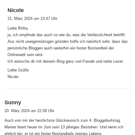
s
Nicole
a
21. März 2024 um 13:47 Uhr
g
Liebe Britta,
t
ja, ich empfinde das auch so wie du, was die Verlässlichkeit betrifft.
:
Aus nicht uneigennützigen gründen hoffe ich natürlich sehr, dass das
persönliche Bloggen auch weiterhin ein fester Bestandteil der
Onlinewelt sein wird.
Ich wünsche dir mit deinem Blog ganz viel Freude und nette Leser.
Liebe Grüße
Nicole
s
Sunny
a
20. März 2024 um 22:00 Uhr
g
Auch von mir der herzlichste Glückwunsch zum 4. Bloggeburtstag.
t
Meiner feiert heuer im Juni sein 13 jähriges Bestehen. Und wenn ich
:
ehrlich bin, er ist ein fester Bestandteils meines Lebens.