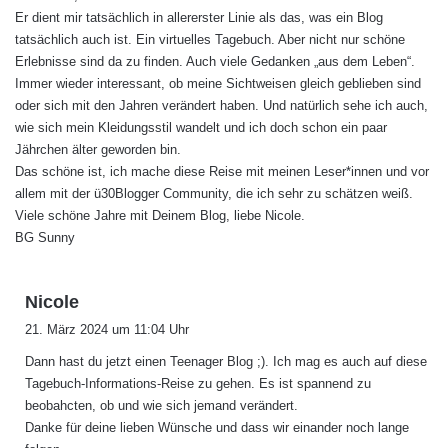
Er dient mir tatsächlich in allererster Linie als das, was ein Blog
tatsächlich auch ist. Ein virtuelles Tagebuch. Aber nicht nur schöne
Erlebnisse sind da zu finden. Auch viele Gedanken „aus dem Leben“.
Immer wieder interessant, ob meine Sichtweisen gleich geblieben sind
oder sich mit den Jahren verändert haben. Und natürlich sehe ich auch,
wie sich mein Kleidungsstil wandelt und ich doch schon ein paar
Jährchen älter geworden bin.
Das schöne ist, ich mache diese Reise mit meinen Leser*innen und vor
allem mit der ü30Blogger Community, die ich sehr zu schätzen weiß.
Viele schöne Jahre mit Deinem Blog, liebe Nicole.
BG Sunny
s
Nicole
a
21. März 2024 um 11:04 Uhr
g
Dann hast du jetzt einen Teenager Blog ;). Ich mag es auch auf diese
t
Tagebuch-Informations-Reise zu gehen. Es ist spannend zu
:
beobahcten, ob und wie sich jemand verändert.
Danke für deine lieben Wünsche und dass wir einander noch lange