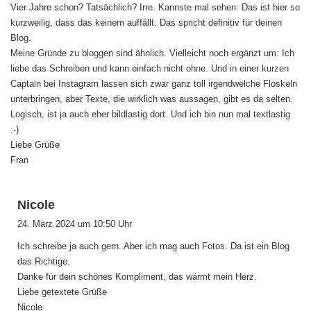
Vier Jahre schon? Tatsächlich? Irre. Kannste mal sehen: Das ist hier so
t
kurzweilig, dass das keinem auffällt. Das spricht definitiv für deinen
:
Blog.
Meine Gründe zu bloggen sind ähnlich. Vielleicht noch ergänzt um: Ich
liebe das Schreiben und kann einfach nicht ohne. Und in einer kurzen
Captain bei Instagram lassen sich zwar ganz toll irgendwelche Floskeln
unterbringen, aber Texte, die wirklich was aussagen, gibt es da selten.
Logisch, ist ja auch eher bildlastig dort. Und ich bin nun mal textlastig
:-)
Liebe Grüße
Fran
s
Nicole
a
24. März 2024 um 10:50 Uhr
g
Ich schreibe ja auch gern. Aber ich mag auch Fotos. Da ist ein Blog
t
das Richtige.
:
Danke für dein schönes Kompliment, das wärmt mein Herz.
Liebe getextete Grüße
Nicole