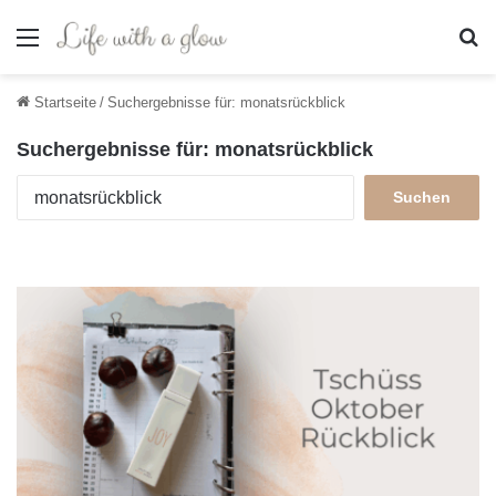
Menü
S
Startseite
/
Suchergebnisse für: monatsrückblick
Suchergebnisse für:
monatsrückblick
S
u
c
h
e
n
n
a
c
h
: