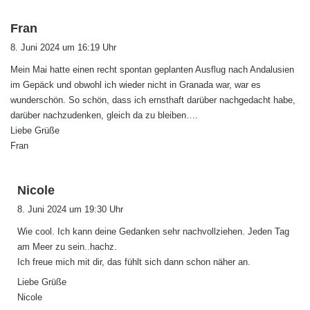
s
Fran
a
8. Juni 2024 um 16:19 Uhr
g
Mein Mai hatte einen recht spontan geplanten Ausflug nach Andalusien
t
im Gepäck und obwohl ich wieder nicht in Granada war, war es
:
wunderschön. So schön, dass ich ernsthaft darüber nachgedacht habe,
darüber nachzudenken, gleich da zu bleiben….
Liebe Grüße
Fran
s
Nicole
a
8. Juni 2024 um 19:30 Uhr
g
Wie cool. Ich kann deine Gedanken sehr nachvollziehen. Jeden Tag
t
am Meer zu sein..hachz.
:
Ich freue mich mit dir, das fühlt sich dann schon näher an.
Liebe Grüße
Nicole