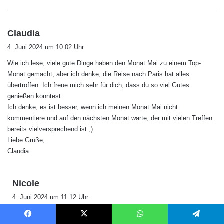
s
Claudia
a
4. Juni 2024 um 10:02 Uhr
g
Wie ich lese, viele gute Dinge haben den Monat Mai zu einem Top-
t
Monat gemacht, aber ich denke, die Reise nach Paris hat alles
:
übertroffen. Ich freue mich sehr für dich, dass du so viel Gutes
genießen konntest.
Ich denke, es ist besser, wenn ich meinen Monat Mai nicht
kommentiere und auf den nächsten Monat warte, der mit vielen Treffen
bereits vielversprechend ist.;)
Liebe Grüße,
Claudia
s
Nicole
a
4. Juni 2024 um 11:12 Uhr
g
Ja, mir tut das sehr leid, dass es dir nicht so gut ging. Aber ich freue
t
Facebook
X
WhatsApp
Telegram