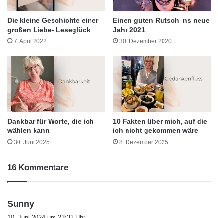
Die kleine Geschichte einer
Einen guten Rutsch ins neue
großen Liebe- Leseglück
Jahr 2021
7. April 2022
30. Dezember 2020
Dankbar für Worte, die ich
10 Fakten über mich, auf die
wählen kann
ich nicht gekommen wäre
30. Juni 2025
8. Dezember 2025
16 Kommentare
s
Sunny
a
10. Juni 2024 um 23:33 Uhr