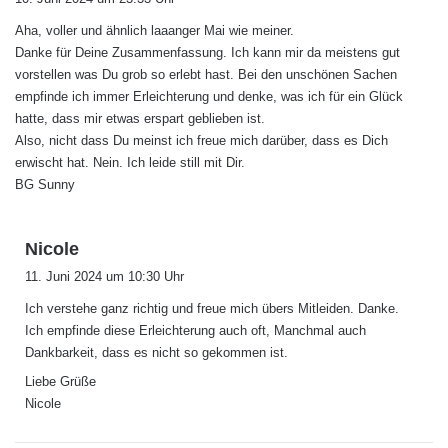
g
Aha, voller und ähnlich laaanger Mai wie meiner.
t
Danke für Deine Zusammenfassung. Ich kann mir da meistens gut
:
vorstellen was Du grob so erlebt hast. Bei den unschönen Sachen
empfinde ich immer Erleichterung und denke, was ich für ein Glück
hatte, dass mir etwas erspart geblieben ist.
Also, nicht dass Du meinst ich freue mich darüber, dass es Dich
erwischt hat. Nein. Ich leide still mit Dir.
BG Sunny
s
Nicole
a
11. Juni 2024 um 10:30 Uhr
g
Ich verstehe ganz richtig und freue mich übers Mitleiden. Danke.
t
Ich empfinde diese Erleichterung auch oft, Manchmal auch
:
Dankbarkeit, dass es nicht so gekommen ist.
Liebe Grüße
Nicole