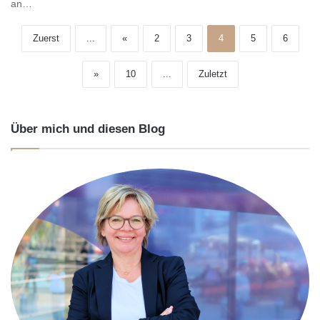
an…
Zuerst
...
«
2
3
4
5
6
»
10
...
Zuletzt
Über mich und diesen Blog