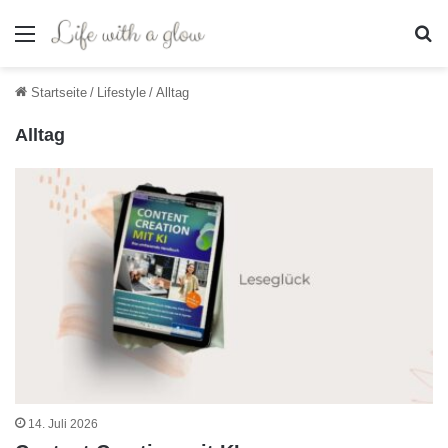
Menü
S
Startseite
/
Lifestyle
/
Alltag
Alltag
14. Juli 2026