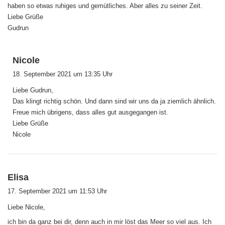
haben so etwas ruhiges und gemütliches. Aber alles zu seiner Zeit.
Liebe Grüße
Gudrun
s
Nicole
a
18. September 2021 um 13:35 Uhr
g
Liebe Gudrun,
t
Das klingt richtig schön. Und dann sind wir uns da ja ziemlich ähnlich.
:
Freue mich übrigens, dass alles gut ausgegangen ist.
Liebe Grüße
Nicole
s
Elisa
a
17. September 2021 um 11:53 Uhr
g
Liebe Nicole,
t
:
ich bin da ganz bei dir, denn auch in mir löst das Meer so viel aus. Ich