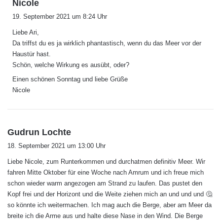
s
Nicole
a
19. September 2021 um 8:24 Uhr
g
Liebe Ari,
t
Da triffst du es ja wirklich phantastisch, wenn du das Meer vor der
:
Haustür hast.
Schön, welche Wirkung es ausübt, oder?
Einen schönen Sonntag und liebe Grüße
Nicole
s
Gudrun Lochte
a
18. September 2021 um 13:00 Uhr
g
Liebe Nicole, zum Runterkommen und durchatmen definitiv Meer. Wir
t
fahren Mitte Oktober für eine Woche nach Amrum und ich freue mich
:
schon wieder warm angezogen am Strand zu laufen. Das pustet den
Kopf frei und der Horizont und die Weite ziehen mich an und und und 🤔
so könnte ich weitermachen. Ich mag auch die Berge, aber am Meer da
breite ich die Arme aus und halte diese Nase in den Wind. Die Berge