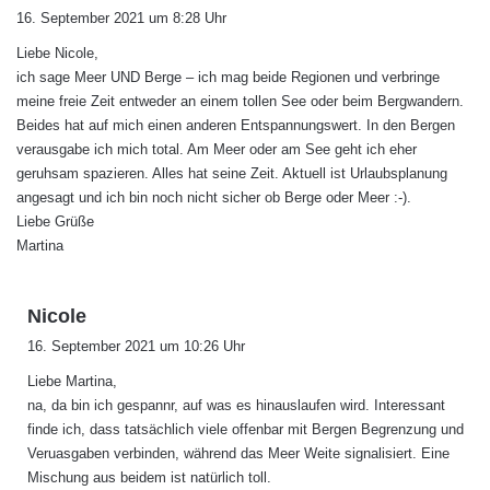
a
16. September 2021 um 8:28 Uhr
g
Liebe Nicole,
t
ich sage Meer UND Berge – ich mag beide Regionen und verbringe
:
meine freie Zeit entweder an einem tollen See oder beim Bergwandern.
Beides hat auf mich einen anderen Entspannungswert. In den Bergen
verausgabe ich mich total. Am Meer oder am See geht ich eher
geruhsam spazieren. Alles hat seine Zeit. Aktuell ist Urlaubsplanung
angesagt und ich bin noch nicht sicher ob Berge oder Meer :-).
Liebe Grüße
Martina
s
Nicole
a
16. September 2021 um 10:26 Uhr
g
Liebe Martina,
t
na, da bin ich gespannr, auf was es hinauslaufen wird. Interessant
:
finde ich, dass tatsächlich viele offenbar mit Bergen Begrenzung und
Veruasgaben verbinden, während das Meer Weite signalisiert. Eine
Mischung aus beidem ist natürlich toll.