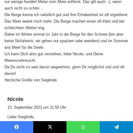
nur wenige hundert Meter vom Meer entfernt. Das gilt auch :-), wenn
auch nicht so schön…
Die Berge kenne ich natürlich gut und ihre Erhabenheit ist oft ergreifend.
Das Meer weitet mich mehr. Die Berge machen einen oft klein und bei
schlechtem Wetter eng.
Daher im Winter einmal im Jahr in die Berge für den Schnee (bin aber
keine Skifahrerin, wir gehen nur spaziern oder wandern) und im Sommer
ans Meer für die Seele.
Ich kann Dich also gut verstehen, liebe Nicole, und Deine
Meeressehnsucht.
Da Du nicht so weit davon wegwohnst, gönn Dir möglichst viel und oft
davon!
Herzliche Grüße von Sieglinde
s
Nicole
a
13. September 2021 um 11:50 Uhr
g
Liebe Sieglinde,
t
du bringst deine Gefühle so wunderbar auf den Punkt, dass ich mich
:
anschließen kann. Das muss ja ein tolles Haus gewesen sein, ein
Facebook
X
WhatsApp
Telegram