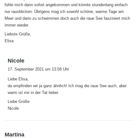
fühle mich dann sofort angekommen und könnte stundenlang einfach
nur rausblicken. Übrigens mag ich sowohl schöne, warme Tage am
Meer und darin zu schwimmen doch auch die raue See fasziniert mich
immer wieder.
Liebste Grüße,
Elisa
s
Nicole
a
17. September 2021 um 13:58 Uhr
g
Liebe Elisa,
t
da empfinden wir ja ganz ähnlich! Ich mag die raue See auch, aber
:
warm ist mir in der Tat lieber.
Liebe Grüße
Nicole
s
Martina