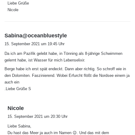
Liebe Grüße
Nicole
s
Sabina@oceanbluestyle
a
15. September 2021 um 19:45 Uhr
g
Da ich am Pazifik gelebt habe, in Tönning als 8-jährige Schwimmen
t
gelernt habe, ist Wasser für mich Lebenselixir.
:
Berge habe ich erst spät endeckt. Dann aber richtig. So schroff wie in
den Dolomiten. Faszinierend. Wobei Erfurcht flößt die Nordsee einem ja
auch ein
.Liebe Grüße S
s
Nicole
a
15. September 2021 um 20:30 Uhr
g
Liebe Sabina,
t
Du hast das Meer ja auch im Namen 😉. Und das mit dem
: