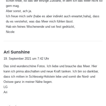
schön finde, ist das der einzige Zustand, in dem ich das Meer nicht so
gern mag.
Aber sonst, ach ja.
Ich freue mich sehr (habe es aber indirekt auch erwartet,haha), dass
du es verstehst, was das Meer mich fühlen lässt.
Hab ein feines Wochenende und sei fest gedrückt,
Nicole
s
Ari Sunshine
a
19. September 2021 um 7:42 Uhr
g
Das sind wunderschöne Fotos. Ich liebe und brauche das Meer. Hier
t
kann ich prima abschalten und neue Kraft tanken. Ich bin so dankbar,
:
dass ich mitten in Schleswig-Holstein lebe und somit die Nord- und
Ostsee ganz in meiner Nähe liegen.
LG
Ari