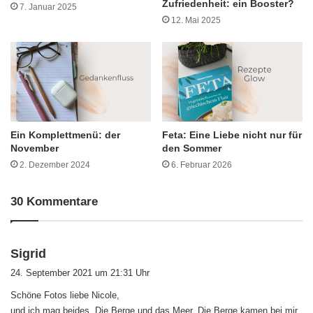
Zufriedenheit: ein Booster?
7. Januar 2025
12. Mai 2025
Ein Komplettmenü: der
Feta: Eine Liebe nicht nur für
November
den Sommer
2. Dezember 2024
6. Februar 2026
30 Kommentare
s
Sigrid
a
24. September 2021 um 21:31 Uhr
g
Schöne Fotos liebe Nicole,
t
und ich mag beides. Die Berge und das Meer. Die Berge kamen bei mir