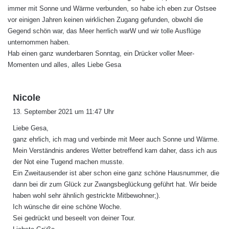
immer mit Sonne und Wärme verbunden, so habe ich eben zur Ostsee
vor einigen Jahren keinen wirklichen Zugang gefunden, obwohl die
Gegend schön war, das Meer herrlich warW und wir tolle Ausflüge
unternommen haben.
Hab einen ganz wunderbaren Sonntag, ein Drücker voller Meer-
Momenten und alles, alles Liebe Gesa
s
Nicole
a
13. September 2021 um 11:47 Uhr
g
Liebe Gesa,
t
ganz ehrlich, ich mag und verbinde mit Meer auch Sonne und Wärme.
:
Mein Verständnis anderes Wetter betreffend kam daher, dass ich aus
der Not eine Tugend machen musste.
Ein Zweitausender ist aber schon eine ganz schöne Hausnummer, die
dann bei dir zum Glück zur Zwangsbeglückung geführt hat. Wir beide
haben wohl sehr ähnlich gestrickte Mitbewohner;).
Ich wünsche dir eine schöne Woche.
Sei gedrückt und beseelt von deiner Tour.