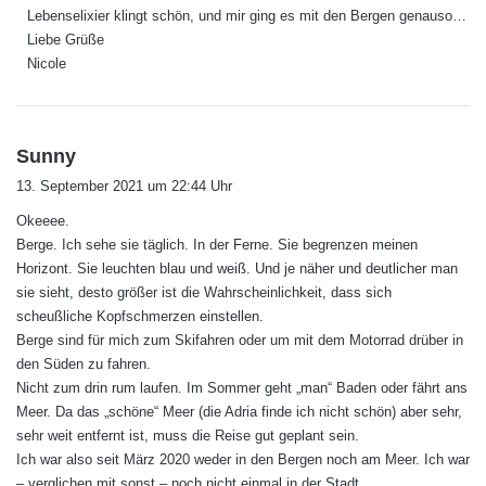
Lebenselixier klingt schön, und mir ging es mit den Bergen genauso…
Liebe Grüße
Nicole
s
Sunny
a
13. September 2021 um 22:44 Uhr
g
Okeeee.
t
Berge. Ich sehe sie täglich. In der Ferne. Sie begrenzen meinen
:
Horizont. Sie leuchten blau und weiß. Und je näher und deutlicher man
sie sieht, desto größer ist die Wahrscheinlichkeit, dass sich
scheußliche Kopfschmerzen einstellen.
Berge sind für mich zum Skifahren oder um mit dem Motorrad drüber in
den Süden zu fahren.
Nicht zum drin rum laufen. Im Sommer geht „man“ Baden oder fährt ans
Meer. Da das „schöne“ Meer (die Adria finde ich nicht schön) aber sehr,
sehr weit entfernt ist, muss die Reise gut geplant sein.
Ich war also seit März 2020 weder in den Bergen noch am Meer. Ich war
– verglichen mit sonst – noch nicht einmal in der Stadt