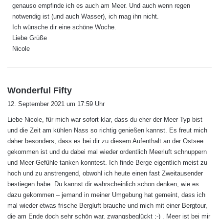
genauso empfinde ich es auch am Meer. Und auch wenn regen
:
notwendig ist (und auch Wasser), ich mag ihn nicht.
Ich wünsche dir eine schöne Woche.
Liebe Grüße
Nicole
s
Wonderful Fifty
a
12. September 2021 um 17:59 Uhr
g
Liebe Nicole, für mich war sofort klar, dass du eher der Meer-Typ bist
t
und die Zeit am kühlen Nass so richtig genießen kannst. Es freut mich
:
daher besonders, dass es bei dir zu diesem Aufenthalt an der Ostsee
gekommen ist und du dabei mal wieder ordentlich Meerluft schnuppern
und Meer-Gefühle tanken konntest. Ich finde Berge eigentlich meist zu
hoch und zu anstrengend, obwohl ich heute einen fast Zweitausender
bestiegen habe. Du kannst dir wahrscheinlich schon denken, wie es
dazu gekommen – jemand in meiner Umgebung hat gemeint, dass ich
mal wieder etwas frische Bergluft brauche und mich mit einer Bergtour,
die am Ende doch sehr schön war, zwangsbeglückt ;-) . Meer ist bei mir