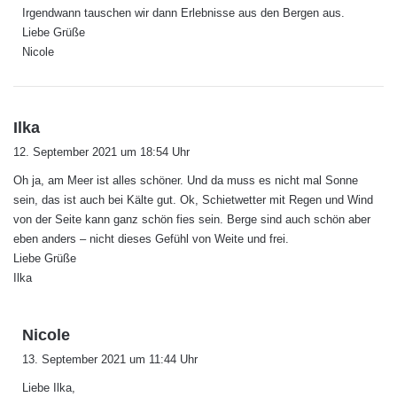
Irgendwann tauschen wir dann Erlebnisse aus den Bergen aus.
Liebe Grüße
Nicole
s
Ilka
a
12. September 2021 um 18:54 Uhr
g
Oh ja, am Meer ist alles schöner. Und da muss es nicht mal Sonne
t
sein, das ist auch bei Kälte gut. Ok, Schietwetter mit Regen und Wind
:
von der Seite kann ganz schön fies sein. Berge sind auch schön aber
eben anders – nicht dieses Gefühl von Weite und frei.
Liebe Grüße
Ilka
s
Nicole
a
13. September 2021 um 11:44 Uhr
g
Liebe Ilka,
t