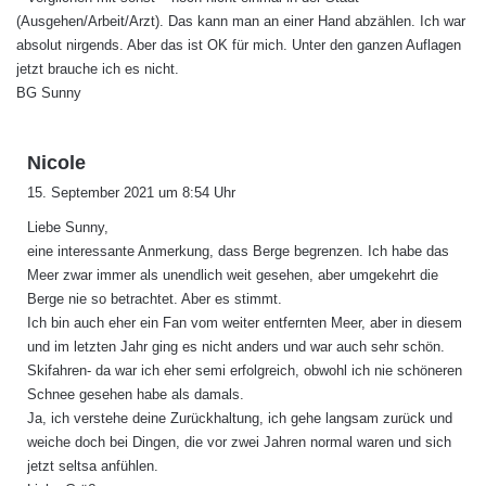
(Ausgehen/Arbeit/Arzt). Das kann man an einer Hand abzählen. Ich war
absolut nirgends. Aber das ist OK für mich. Unter den ganzen Auflagen
jetzt brauche ich es nicht.
BG Sunny
s
Nicole
a
15. September 2021 um 8:54 Uhr
g
Liebe Sunny,
t
eine interessante Anmerkung, dass Berge begrenzen. Ich habe das
:
Meer zwar immer als unendlich weit gesehen, aber umgekehrt die
Berge nie so betrachtet. Aber es stimmt.
Ich bin auch eher ein Fan vom weiter entfernten Meer, aber in diesem
und im letzten Jahr ging es nicht anders und war auch sehr schön.
Skifahren- da war ich eher semi erfolgreich, obwohl ich nie schöneren
Schnee gesehen habe als damals.
Ja, ich verstehe deine Zurückhaltung, ich gehe langsam zurück und
weiche doch bei Dingen, die vor zwei Jahren normal waren und sich
jetzt seltsa anfühlen.