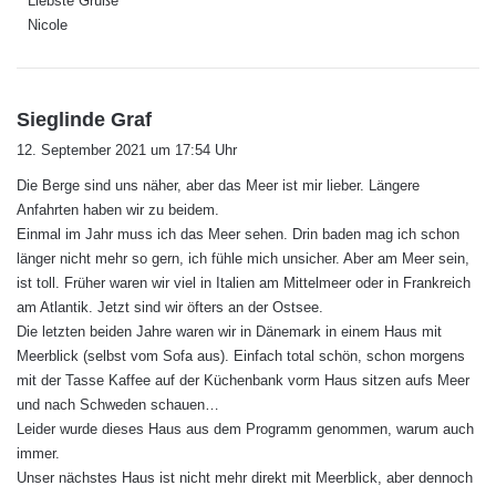
Liebste Grüße
Nicole
s
Sieglinde Graf
a
12. September 2021 um 17:54 Uhr
g
Die Berge sind uns näher, aber das Meer ist mir lieber. Längere
t
Anfahrten haben wir zu beidem.
:
Einmal im Jahr muss ich das Meer sehen. Drin baden mag ich schon
länger nicht mehr so gern, ich fühle mich unsicher. Aber am Meer sein,
ist toll. Früher waren wir viel in Italien am Mittelmeer oder in Frankreich
am Atlantik. Jetzt sind wir öfters an der Ostsee.
Die letzten beiden Jahre waren wir in Dänemark in einem Haus mit
Meerblick (selbst vom Sofa aus). Einfach total schön, schon morgens
mit der Tasse Kaffee auf der Küchenbank vorm Haus sitzen aufs Meer
und nach Schweden schauen…
Leider wurde dieses Haus aus dem Programm genommen, warum auch
immer.
Unser nächstes Haus ist nicht mehr direkt mit Meerblick, aber dennoch