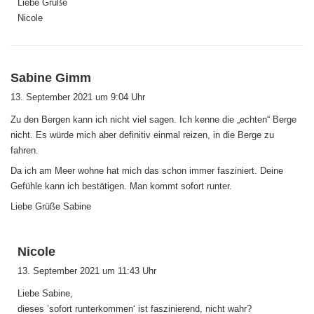
Liebe Grüße
Nicole
s
Sabine Gimm
a
13. September 2021 um 9:04 Uhr
g
Zu den Bergen kann ich nicht viel sagen. Ich kenne die „echten“ Berge
t
nicht. Es würde mich aber definitiv einmal reizen, in die Berge zu
:
fahren.
Da ich am Meer wohne hat mich das schon immer fasziniert. Deine
Gefühle kann ich bestätigen. Man kommt sofort runter.
Liebe Grüße Sabine
s
Nicole
a
13. September 2021 um 11:43 Uhr
g
Liebe Sabine,
t
dieses ’sofort runterkommen‘ ist faszinierend, nicht wahr?
: