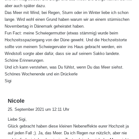
:
aber auch später dazu.
Das Meer mit Wind, bei Regen, Sturm oder im Winter liebe ich schon
lange. Wird wohl einen Grund haben warum wir an einem stürmischen
Novembertag in Dänemark geheiratet haben.
Fun Fact: meine Schwiegermutter (etwas stämmig) wurde beim
Hochzeitsspaziergang von der Düne geweht. Und die Hochzeitstorte
sollte von meinem Schwiegervater ins Haus gebracht werden, ein
Windstoß sorgte aber dafür, dass sie auf seinem Sakko landete.
Schöne Erinnerungen.
Und ich kann verstehen, was Du fühlst, wenn Du das Meer siehst.
Schönes Wochenende und ein Drückerle
Sigi
s
Nicole
a
25. September 2021 um 12:11 Uhr
g
Liebe Sigi,
t
Glück gebracht haben diese kleinen Nebeneffekte eurer Hochzeit ja
:
auf jeden Fall ;). Ja, das Meer. Da ich Regen nur nützlich, aber nie