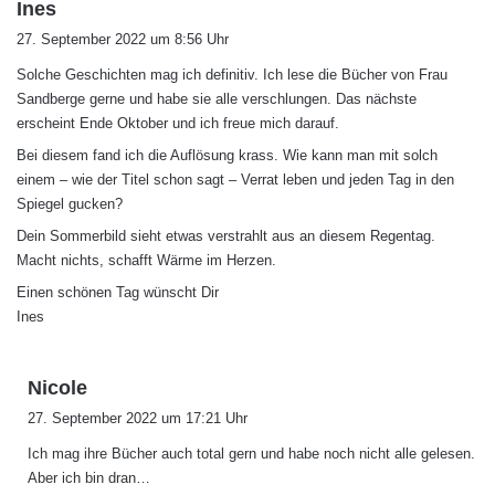
s
Ines
a
27. September 2022 um 8:56 Uhr
g
Solche Geschichten mag ich definitiv. Ich lese die Bücher von Frau
t
Sandberge gerne und habe sie alle verschlungen. Das nächste
:
erscheint Ende Oktober und ich freue mich darauf.
Bei diesem fand ich die Auflösung krass. Wie kann man mit solch
einem – wie der Titel schon sagt – Verrat leben und jeden Tag in den
Spiegel gucken?
Dein Sommerbild sieht etwas verstrahlt aus an diesem Regentag.
Macht nichts, schafft Wärme im Herzen.
Einen schönen Tag wünscht Dir
Ines
s
Nicole
a
27. September 2022 um 17:21 Uhr
g
Ich mag ihre Bücher auch total gern und habe noch nicht alle gelesen.
t
Aber ich bin dran…
: