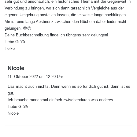
sehr gut und anschaulich, ein historisches Thema mit der Gegenwart in
Verbindung zu bringen, wo sich dann tatsächlich Vergleiche aus der
eigenen Umgebung anstellen lassen, die teilweise lange nachklingen.
Mir ist eine lange Abstinenz zwischen den Büchern daher leider nicht
gelungen. 😅😌
Deine Buchbeschreibung finde ich übrigens sehr gelungen!
Liebe Grüße
Heike
s
Nicole
a
11. Oktober 2022 um 12:20 Uhr
g
Das macht auch nichts. Denn wenn es so für dich gut ist, dann ist es
t
gut.
:
Ich brauche manchmal einfach zwischendurch was anderes.
Liebe Grüße
Nicole