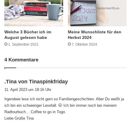
Welche 3 Bücher ich im
Meine Wunschliste für den
August gelesen habe
Herbst 2024
1. September 2021
7. Oktober 2024
4 Kommentare
s
.Tina von Tinaspinkfriday
a
11. April 2023 um 18:16 Uhr
g
Irgendwie lese ich nicht gern so Familiengeschichten. Aber Du weißt ja
t
ich bin ein schwieriger Lesefall. 🤭 Ich bin immer noch bei meinem
:
Radtourbuch… Coffee to go in Togo.
Liebe Grüße Tina