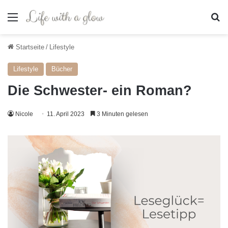
Menü
S
Startseite
/
Lifestyle
Lifestyle
Bücher
Die Schwester- ein Roman?
Nicole
11. April 2023
3 Minuten gelesen