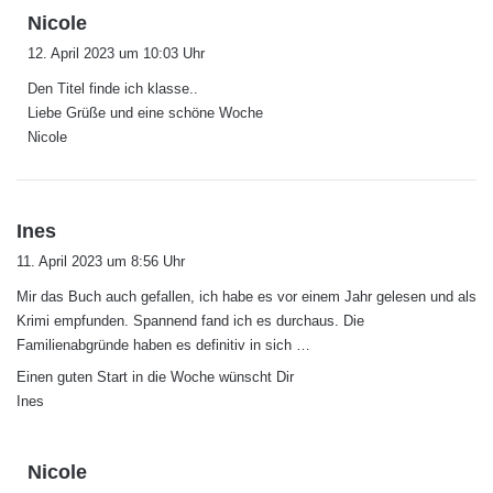
s
Nicole
a
12. April 2023 um 10:03 Uhr
g
Den Titel finde ich klasse..
t
Liebe Grüße und eine schöne Woche
:
Nicole
s
Ines
a
11. April 2023 um 8:56 Uhr
g
Mir das Buch auch gefallen, ich habe es vor einem Jahr gelesen und als
t
Krimi empfunden. Spannend fand ich es durchaus. Die
:
Familienabgründe haben es definitiv in sich …
Einen guten Start in die Woche wünscht Dir
Ines
s
Nicole
a