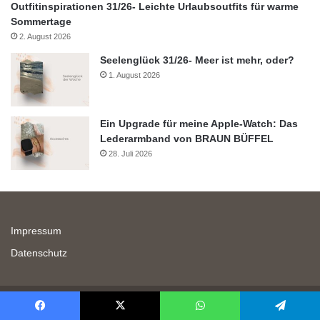
Outfitinspirationen 31/26- Leichte Urlaubsoutfits für warme
Sommertage
2. August 2026
Seelenglück 31/26- Meer ist mehr, oder?
1. August 2026
Ein Upgrade für meine Apple-Watch: Das
Lederarmband von BRAUN BÜFFEL
28. Juli 2026
Impressum
Datenschutz
©: 2026 Lifewithaglow
Facebook
X
WhatsApp
Telegram