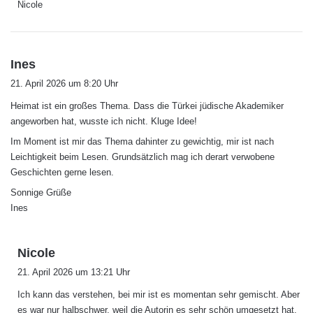
Nicole
s
Ines
a
21. April 2026 um 8:20 Uhr
g
Heimat ist ein großes Thema. Dass die Türkei jüdische Akademiker
t
angeworben hat, wusste ich nicht. Kluge Idee!
:
Im Moment ist mir das Thema dahinter zu gewichtig, mir ist nach
Leichtigkeit beim Lesen. Grundsätzlich mag ich derart verwobene
Geschichten gerne lesen.
Sonnige Grüße
Ines
s
Nicole
a
21. April 2026 um 13:21 Uhr
g
Ich kann das verstehen, bei mir ist es momentan sehr gemischt. Aber
t
es war nur halbschwer, weil die Autorin es sehr schön umgesetzt hat.