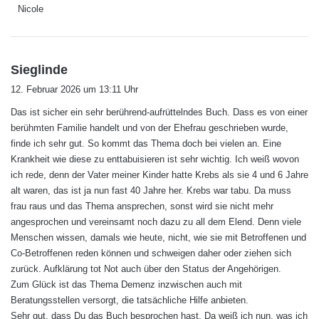
Nicole
s
Sieglinde
a
12. Februar 2026 um 13:11 Uhr
g
Das ist sicher ein sehr berührend-aufrüttelndes Buch. Dass es von einer
t
berühmten Familie handelt und von der Ehefrau geschrieben wurde,
:
finde ich sehr gut. So kommt das Thema doch bei vielen an. Eine
Krankheit wie diese zu enttabuisieren ist sehr wichtig. Ich weiß wovon
ich rede, denn der Vater meiner Kinder hatte Krebs als sie 4 und 6 Jahre
alt waren, das ist ja nun fast 40 Jahre her. Krebs war tabu. Da muss
frau raus und das Thema ansprechen, sonst wird sie nicht mehr
angesprochen und vereinsamt noch dazu zu all dem Elend. Denn viele
Menschen wissen, damals wie heute, nicht, wie sie mit Betroffenen und
Co-Betroffenen reden können und schweigen daher oder ziehen sich
zurück. Aufklärung tot Not auch über den Status der Angehörigen.
Zum Glück ist das Thema Demenz inzwischen auch mit
Beratungsstellen versorgt, die tatsächliche Hilfe anbieten.
Sehr gut, dass Du das Buch besprochen hast. Da weiß ich nun, was ich