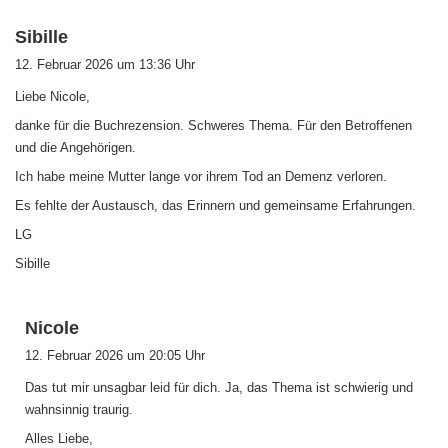
s
Sibille
a
12. Februar 2026 um 13:36 Uhr
g
Liebe Nicole,
t
:
danke für die Buchrezension. Schweres Thema. Für den Betroffenen
und die Angehörigen.
Ich habe meine Mutter lange vor ihrem Tod an Demenz verloren.
Es fehlte der Austausch, das Erinnern und gemeinsame Erfahrungen.
LG
Sibille
s
Nicole
a
12. Februar 2026 um 20:05 Uhr
g
Das tut mir unsagbar leid für dich. Ja, das Thema ist schwierig und
t
wahnsinnig traurig.
:
Alles Liebe,