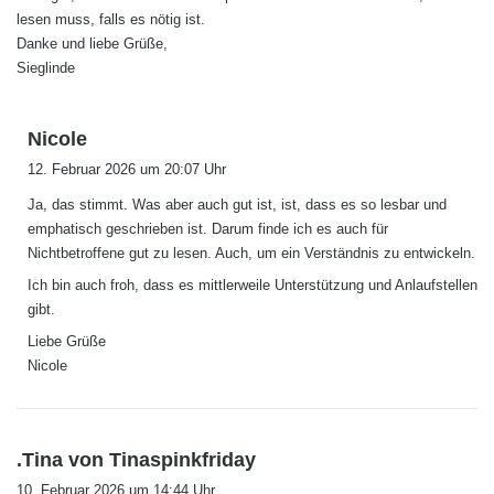
lesen muss, falls es nötig ist.
Danke und liebe Grüße,
Sieglinde
s
Nicole
a
12. Februar 2026 um 20:07 Uhr
g
Ja, das stimmt. Was aber auch gut ist, ist, dass es so lesbar und
t
emphatisch geschrieben ist. Darum finde ich es auch für
:
Nichtbetroffene gut zu lesen. Auch, um ein Verständnis zu entwickeln.
Ich bin auch froh, dass es mittlerweile Unterstützung und Anlaufstellen
gibt.
Liebe Grüße
Nicole
s
.Tina von Tinaspinkfriday
a
10. Februar 2026 um 14:44 Uhr