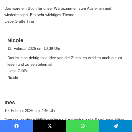
g
Das wäre ein Buch für unser Wartezimmer, zum Ausleihen und
t
wiederbringen. Ein sehr wichtiges Thema.
:
Liebe Grüße Tina
s
Nicole
a
11. Februar 2026 um 10:39 Uhr
g
Das ist eine richtig tolle Idee von dir! Zumal es wirklich auch gut zu
t
lesen und zu verstehen ist.
:
Liebe Grüße
Nicole
s
Ines
a
10. Februar 2026 um 7:46 Uhr
g
Demenz ist eine wirklich schlimme Krankheit für alle Beteiligten. Wäre
t
meine Schwiegermutter noch nicht im Pflegeheim, würde ich es
:
Facebook
X
WhatsApp
Telegram