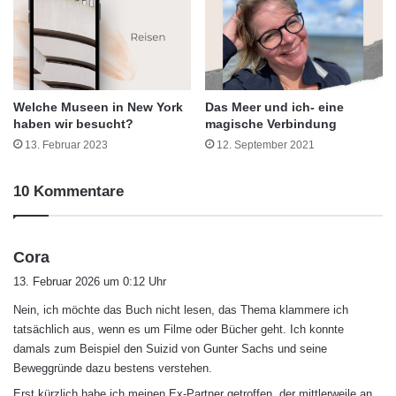
Welche Museen in New York
Das Meer und ich- eine
haben wir besucht?
magische Verbindung
13. Februar 2023
12. September 2021
10 Kommentare
s
Cora
a
13. Februar 2026 um 0:12 Uhr
g
Nein, ich möchte das Buch nicht lesen, das Thema klammere ich
t
tatsächlich aus, wenn es um Filme oder Bücher geht. Ich konnte
:
damals zum Beispiel den Suizid von Gunter Sachs und seine
Beweggründe dazu bestens verstehen.
Erst kürzlich habe ich meinen Ex-Partner getroffen, der mittlerweile an