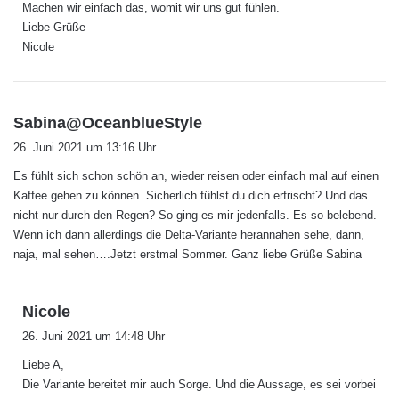
Machen wir einfach das, womit wir uns gut fühlen.
Liebe Grüße
Nicole
s
Sabina@OceanblueStyle
a
26. Juni 2021 um 13:16 Uhr
g
Es fühlt sich schon schön an, wieder reisen oder einfach mal auf einen
t
Kaffee gehen zu können. Sicherlich fühlst du dich erfrischt? Und das
:
nicht nur durch den Regen? So ging es mir jedenfalls. Es so belebend.
Wenn ich dann allerdings die Delta-Variante herannahen sehe, dann,
naja, mal sehen….Jetzt erstmal Sommer. Ganz liebe Grüße Sabina
s
Nicole
a
26. Juni 2021 um 14:48 Uhr
g
Liebe A,
t
Die Variante bereitet mir auch Sorge. Und die Aussage, es sei vorbei
: