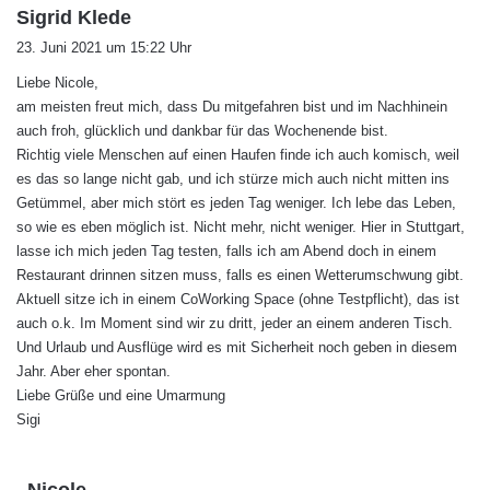
s
Sigrid Klede
a
23. Juni 2021 um 15:22 Uhr
g
Liebe Nicole,
t
am meisten freut mich, dass Du mitgefahren bist und im Nachhinein
:
auch froh, glücklich und dankbar für das Wochenende bist.
Richtig viele Menschen auf einen Haufen finde ich auch komisch, weil
es das so lange nicht gab, und ich stürze mich auch nicht mitten ins
Getümmel, aber mich stört es jeden Tag weniger. Ich lebe das Leben,
so wie es eben möglich ist. Nicht mehr, nicht weniger. Hier in Stuttgart,
lasse ich mich jeden Tag testen, falls ich am Abend doch in einem
Restaurant drinnen sitzen muss, falls es einen Wetterumschwung gibt.
Aktuell sitze ich in einem CoWorking Space (ohne Testpflicht), das ist
auch o.k. Im Moment sind wir zu dritt, jeder an einem anderen Tisch.
Und Urlaub und Ausflüge wird es mit Sicherheit noch geben in diesem
Jahr. Aber eher spontan.
Liebe Grüße und eine Umarmung
Sigi
s