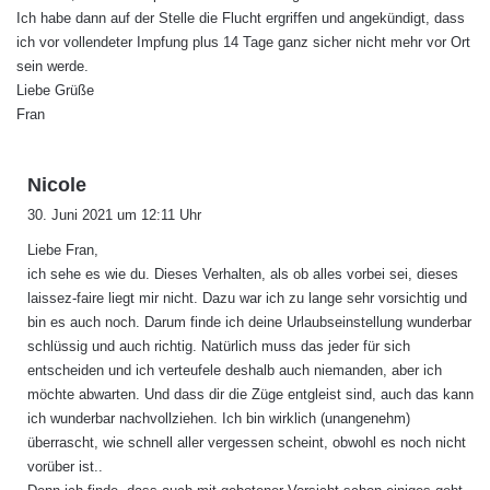
Ich habe dann auf der Stelle die Flucht ergriffen und angekündigt, dass
ich vor vollendeter Impfung plus 14 Tage ganz sicher nicht mehr vor Ort
sein werde.
Liebe Grüße
Fran
s
Nicole
a
30. Juni 2021 um 12:11 Uhr
g
Liebe Fran,
t
ich sehe es wie du. Dieses Verhalten, als ob alles vorbei sei, dieses
:
laissez-faire liegt mir nicht. Dazu war ich zu lange sehr vorsichtig und
bin es auch noch. Darum finde ich deine Urlaubseinstellung wunderbar
schlüssig und auch richtig. Natürlich muss das jeder für sich
entscheiden und ich verteufele deshalb auch niemanden, aber ich
möchte abwarten. Und dass dir die Züge entgleist sind, auch das kann
ich wunderbar nachvollziehen. Ich bin wirklich (unangenehm)
überrascht, wie schnell aller vergessen scheint, obwohl es noch nicht
vorüber ist..