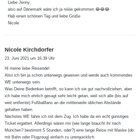
Liebe Jenny,
t
also auf Dänemark wäre ich ja niiiiie gekommen 😂😂😂.
:
Hab einen schönen Tag und liebe Grüße
Nicole
s
Nicole Kirchdorfer
a
23. Juni 2021 um 16:39 Uhr
g
Hi meine liebe Reisende!
t
Also ich bin ja schon unterwegs gewesen und werde auch kommendes
:
WE unterwegs sein.
Was Deine Bedenken betrifft, so kann ich sie gut nachvollziehen, aber
ich habe mich ehrlich gesagt sehr leicht getan, weil sich alle (bis auf
weit entfernte) Fußballfans an die mittlerweile üblichen Abstände
gehalten haben.
Nächstes WE fahre ich mit dem Zug. Ich habe da ein echt günstiges
Ticket ergattert. Allerdings wären mir (wie lange braucht ihr nach
München? bestimmt 5 Stunden, oder?) eine lange Reise mit Maske (ob
mit Bahn oder Flugzeug) einfach zu unerquicklich.