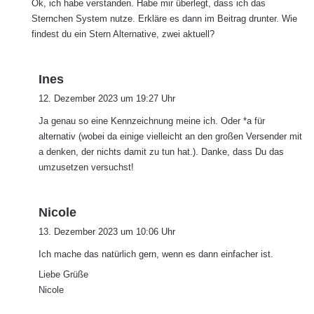
Ok, ich habe verstanden. Habe mir überlegt, dass ich das
t
Sternchen System nutze. Erkläre es dann im Beitrag drunter. Wie
:
findest du ein Stern Alternative, zwei aktuell?
s
Ines
a
12. Dezember 2023 um 19:27 Uhr
g
Ja genau so eine Kennzeichnung meine ich. Oder *a für
t
alternativ (wobei da einige vielleicht an den großen Versender mit
:
a denken, der nichts damit zu tun hat.). Danke, dass Du das
umzusetzen versuchst!
s
Nicole
a
13. Dezember 2023 um 10:06 Uhr
g
Ich mache das natürlich gern, wenn es dann einfacher ist.
t
:
Liebe Grüße
Nicole