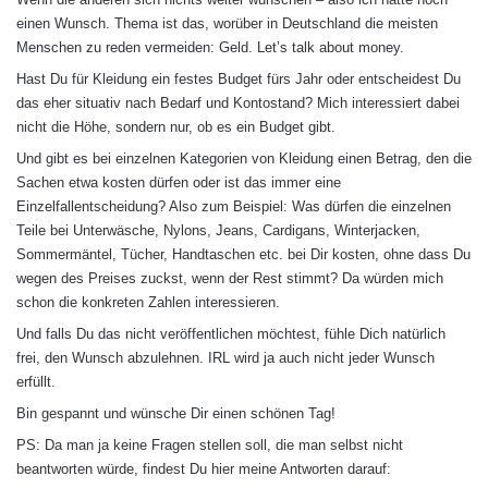
t
einen Wunsch. Thema ist das, worüber in Deutschland die meisten
:
Menschen zu reden vermeiden: Geld. Let’s talk about money.
Hast Du für Kleidung ein festes Budget fürs Jahr oder entscheidest Du
das eher situativ nach Bedarf und Kontostand? Mich interessiert dabei
nicht die Höhe, sondern nur, ob es ein Budget gibt.
Und gibt es bei einzelnen Kategorien von Kleidung einen Betrag, den die
Sachen etwa kosten dürfen oder ist das immer eine
Einzelfallentscheidung? Also zum Beispiel: Was dürfen die einzelnen
Teile bei Unterwäsche, Nylons, Jeans, Cardigans, Winterjacken,
Sommermäntel, Tücher, Handtaschen etc. bei Dir kosten, ohne dass Du
wegen des Preises zuckst, wenn der Rest stimmt? Da würden mich
schon die konkreten Zahlen interessieren.
Und falls Du das nicht veröffentlichen möchtest, fühle Dich natürlich
frei, den Wunsch abzulehnen. IRL wird ja auch nicht jeder Wunsch
erfüllt.
Bin gespannt und wünsche Dir einen schönen Tag!
PS: Da man ja keine Fragen stellen soll, die man selbst nicht
beantworten würde, findest Du hier meine Antworten darauf: