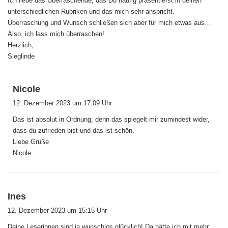
Ich liebe das Überraschende, das Du häufig präsentierst in deinen
t
unterschiedlichen Rubriken und das mich sehr anspricht.
:
Überraschung und Wunsch schließen sich aber für mich etwas aus…
Also, ich lass mich überraschen!
Herzlich,
Sieglinde
s
Nicole
a
12. Dezember 2023 um 17:09 Uhr
g
Das ist absolut in Ordnung, denn das spiegelt mir zumindest wider,
t
dass du zufrieden bist und das ist schön.
:
Liebe Grüße
Nicole
s
Ines
a
12. Dezember 2023 um 15:15 Uhr
g
Deine Leserinnen sind ja wunschlos glücklich! Da hätte ich mit mehr