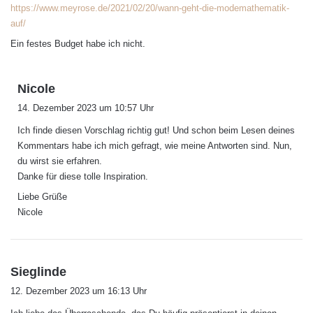
https://www.meyrose.de/2021/02/20/wann-geht-die-modemathematik-
auf/
Ein festes Budget habe ich nicht.
s
Nicole
a
14. Dezember 2023 um 10:57 Uhr
g
Ich finde diesen Vorschlag richtig gut! Und schon beim Lesen deines
t
Kommentars habe ich mich gefragt, wie meine Antworten sind. Nun,
:
du wirst sie erfahren.
Danke für diese tolle Inspiration.
Liebe Grüße
Nicole
s
Sieglinde
a
12. Dezember 2023 um 16:13 Uhr
g