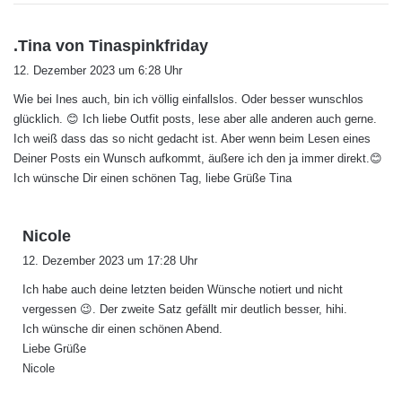
s
.Tina von Tinaspinkfriday
a
12. Dezember 2023 um 6:28 Uhr
g
Wie bei Ines auch, bin ich völlig einfallslos. Oder besser wunschlos
t
glücklich. 😊 Ich liebe Outfit posts, lese aber alle anderen auch gerne.
:
Ich weiß dass das so nicht gedacht ist. Aber wenn beim Lesen eines
Deiner Posts ein Wunsch aufkommt, äußere ich den ja immer direkt.😊
Ich wünsche Dir einen schönen Tag, liebe Grüße Tina
s
Nicole
a
12. Dezember 2023 um 17:28 Uhr
g
Ich habe auch deine letzten beiden Wünsche notiert und nicht
t
vergessen 😉. Der zweite Satz gefällt mir deutlich besser, hihi.
:
Ich wünsche dir einen schönen Abend.
Liebe Grüße
Nicole