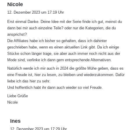
s
Nicole
a
12. Dezember 2023 um 17:19 Uhr
g
Erst einmal Danke. Deine Idee mit der Serie finde ich gut, meinst du
t
dann bei mir auch einzelne Teile? oder nur die Kategorien, die du
:
ansprichst?
Die Affiliates habe ich bisher so gehalten, dass ich dahinter
geschrieben habe, wenn es einen aktuellen Link gibt. Da ich einige
Stücke schon länger trage, sie aber auch immer noch nicht aus der
Mode sind, verlinke ich dann gern entsprechende Alternativen.
Natürlich werde ich mir auch in 2024 die größte Mühe geben, dass es
eine Freude ist, hier zu lesen, zu bleiben und wiederzukommen. Dafür
liebe ich das hier zu sehr.
Und hoffentlich habt ihr dann auch wieder so viel Freude.
Liebe Grüße
Nicole
s
Ines
a
12. Dezember 2023 um 17:29 Uhr