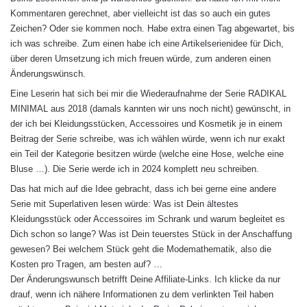
t
Kommentaren gerechnet, aber vielleicht ist das so auch ein gutes
:
Zeichen? Oder sie kommen noch. Habe extra einen Tag abgewartet, bis
ich was schreibe. Zum einen habe ich eine Artikelserienidee für Dich,
über deren Umsetzung ich mich freuen würde, zum anderen einen
Änderungswünsch.
Eine Leserin hat sich bei mir die Wiederaufnahme der Serie RADIKAL
MINIMAL aus 2018 (damals kannten wir uns noch nicht) gewünscht, in
der ich bei Kleidungsstücken, Accessoires und Kosmetik je in einem
Beitrag der Serie schreibe, was ich wählen würde, wenn ich nur exakt
ein Teil der Kategorie besitzen würde (welche eine Hose, welche eine
Bluse …). Die Serie werde ich in 2024 komplett neu schreiben.
Das hat mich auf die Idee gebracht, dass ich bei gerne eine andere
Serie mit Superlativen lesen würde: Was ist Dein ältestes
Kleidungsstück oder Accessoires im Schrank und warum begleitet es
Dich schon so lange? Was ist Dein teuerstes Stück in der Anschaffung
gewesen? Bei welchem Stück geht die Modemathematik, also die
Kosten pro Tragen, am besten auf? …
Der Änderungswunsch betrifft Deine Affiliate-Links. Ich klicke da nur
drauf, wenn ich nähere Informationen zu dem verlinkten Teil haben