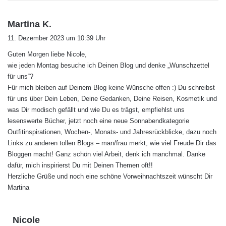
s
Martina K.
a
11. Dezember 2023 um 10:39 Uhr
g
Guten Morgen liebe Nicole,
t
wie jeden Montag besuche ich Deinen Blog und denke „Wunschzettel
:
für uns“?
Für mich bleiben auf Deinem Blog keine Wünsche offen :) Du schreibst
für uns über Dein Leben, Deine Gedanken, Deine Reisen, Kosmetik und
was Dir modisch gefällt und wie Du es trägst, empfiehlst uns
lesenswerte Bücher, jetzt noch eine neue Sonnabendkategorie
Outfitinspirationen, Wochen-, Monats- und Jahresrückblicke, dazu noch
Links zu anderen tollen Blogs – man/frau merkt, wie viel Freude Dir das
Bloggen macht! Ganz schön viel Arbeit, denk ich manchmal. Danke
dafür, mich inspirierst Du mit Deinen Themen oft!!
Herzliche Grüße und noch eine schöne Vorweihnachtszeit wünscht Dir
Martina
s
Nicole