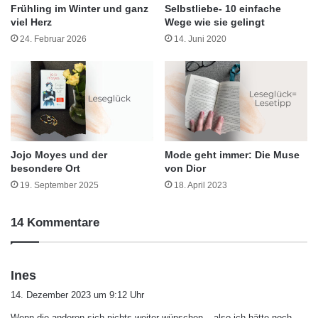
Frühling im Winter und ganz
Selbstliebe- 10 einfache
viel Herz
Wege wie sie gelingt
24. Februar 2026
14. Juni 2020
Jojo Moyes und der
Mode geht immer: Die Muse
besondere Ort
von Dior
19. September 2025
18. April 2023
14 Kommentare
s
Ines
a
14. Dezember 2023 um 9:12 Uhr
g
Wenn die anderen sich nichts weiter wünschen – also ich hätte noch