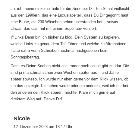
g
Ja, ich meine einzelne Teile für die Serie bei Dir. Ein Schal vielleicht
t
aus den 1990ern, das eine Luxuslabelteil, dass Du Dir gegönnt hast,
:
eine Bluse, die 200 Wäschen schon überstanden hat – sowas.
Etwas, das das Teil mit einem Superlativ verziert.
@Links Dann bin ich bisher zu blöd, Dein System zu kapieren,
welche Links zu genau dem Teil führen und welche zu Alternativen.
Hatte extra vorm Schreiben nochmal nachgesehen beim
Sonntagsbeitrag.
Dass es Deine Sachen nicht alle immer noch online gibt ist klar. Die
sind ja manchmal schon zwei Wochen später aus – und Jahre
später sowieso. Ich würde nur eben gerne vor dem Klick wissen, ob
ich das gezeigte Teil sehen werde oder ein anderes, weil ich mir bei
den anderen den Klick sparen möchte. Kläre mich gerne auf
direktem Weg auf. Danke Dir!
s
Nicole
a
12. Dezember 2023 um 18:17 Uhr
g