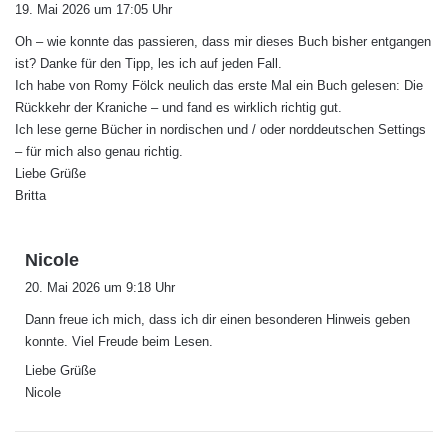
a
19. Mai 2026 um 17:05 Uhr
g
Oh – wie konnte das passieren, dass mir dieses Buch bisher entgangen
t
ist? Danke für den Tipp, les ich auf jeden Fall.
:
Ich habe von Romy Fölck neulich das erste Mal ein Buch gelesen: Die
Rückkehr der Kraniche – und fand es wirklich richtig gut.
Ich lese gerne Bücher in nordischen und / oder norddeutschen Settings
– für mich also genau richtig.
Liebe Grüße
Britta
s
Nicole
a
20. Mai 2026 um 9:18 Uhr
g
Dann freue ich mich, dass ich dir einen besonderen Hinweis geben
t
konnte. Viel Freude beim Lesen.
:
Liebe Grüße
Nicole