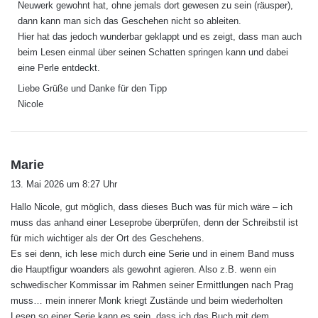
Neuwerk gewohnt hat, ohne jemals dort gewesen zu sein (räusper),
dann kann man sich das Geschehen nicht so ableiten.
Hier hat das jedoch wunderbar geklappt und es zeigt, dass man auch
beim Lesen einmal über seinen Schatten springen kann und dabei
eine Perle entdeckt.
Liebe Grüße und Danke für den Tipp
Nicole
s
Marie
a
13. Mai 2026 um 8:27 Uhr
g
Hallo Nicole, gut möglich, dass dieses Buch was für mich wäre – ich
t
muss das anhand einer Leseprobe überprüfen, denn der Schreibstil ist
:
für mich wichtiger als der Ort des Geschehens.
Es sei denn, ich lese mich durch eine Serie und in einem Band muss
die Hauptfigur woanders als gewohnt agieren. Also z.B. wenn ein
schwedischer Kommissar im Rahmen seiner Ermittlungen nach Prag
muss… mein innerer Monk kriegt Zustände und beim wiederholten
Lesen so einer Serie kann es sein, dass ich das Buch mit dem