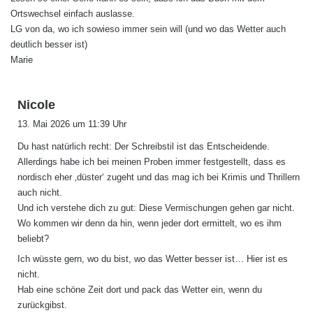
Ortswechsel einfach auslasse.
LG von da, wo ich sowieso immer sein will (und wo das Wetter auch
deutlich besser ist)
Marie
s
Nicole
a
13. Mai 2026 um 11:39 Uhr
g
Du hast natürlich recht: Der Schreibstil ist das Entscheidende.
t
Allerdings habe ich bei meinen Proben immer festgestellt, dass es
:
nordisch eher ‚düster‘ zugeht und das mag ich bei Krimis und Thrillern
auch nicht.
Und ich verstehe dich zu gut: Diese Vermischungen gehen gar nicht.
Wo kommen wir denn da hin, wenn jeder dort ermittelt, wo es ihm
beliebt?
Ich wüsste gern, wo du bist, wo das Wetter besser ist… Hier ist es
nicht.
Hab eine schöne Zeit dort und pack das Wetter ein, wenn du
zurückgibst.