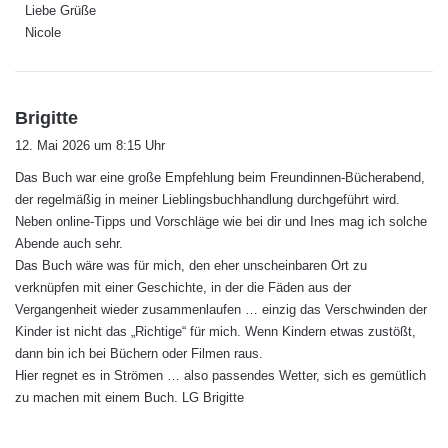
Liebe Grüße
Nicole
s
Brigitte
a
12. Mai 2026 um 8:15 Uhr
g
Das Buch war eine große Empfehlung beim Freundinnen-Bücherabend,
t
der regelmäßig in meiner Lieblingsbuchhandlung durchgeführt wird.
:
Neben online-Tipps und Vorschläge wie bei dir und Ines mag ich solche
Abende auch sehr.
Das Buch wäre was für mich, den eher unscheinbaren Ort zu
verknüpfen mit einer Geschichte, in der die Fäden aus der
Vergangenheit wieder zusammenlaufen … einzig das Verschwinden der
Kinder ist nicht das „Richtige“ für mich. Wenn Kindern etwas zustößt,
dann bin ich bei Büchern oder Filmen raus.
Hier regnet es in Strömen … also passendes Wetter, sich es gemütlich
zu machen mit einem Buch. LG Brigitte