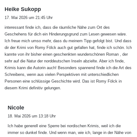
s
Heike Sukopp
a
17. Mai 2026 um 21:45 Uhr
g
interessant finde ich, dass die räumliche Nähe zum Ort des
t
Geschehens für dich ein Hinderungsgrund zum Lesen gewesen wäre.
:
Ich freue mich umso mehr, dass du meinem Tipp gefolgt bist. Und dass
dir der Krimi von Romy Fölck auch gut gefallen hat, finde ich schön. Ich
kannte von ihr bisher einen geschenkten wunderschönen Roman , der
sehr auf die Natur der norddeutschen Inseln abzielte. Aber ich finde,
Krimis kann die Autorin auch! Besonders spannend finde ich die Art des
Schreibens, wenn aus vielen Perspektiven mit unterschiedlichen
Personen eine schlüssige Geschichte wird. Das ist Romy Fölck in
diesem Krimi definitiv gelungen.
s
Nicole
a
18. Mai 2026 um 13:18 Uhr
g
Ich habe generell eine Sperre bei nordischen Krimis, weil ich die
t
immer so dunkel finde. Und wenn man, wie ich, lange in der Nähe von
: