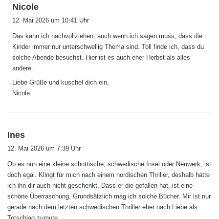
s
Nicole
a
12. Mai 2026 um 10:41 Uhr
g
Das kann ich nachvollziehen, auch wenn ich sagen muss, dass die
t
Kinder immer nur unterschwellig Thema sind. Toll finde ich, dass du
:
solche Abende besuchst. Hier ist es auch eher Herbst als alles
andere.
Liebe Grüße und kuschel dich ein,
Nicole
s
Ines
a
12. Mai 2026 um 7:39 Uhr
g
Ob es nun eine kleine schottische, schwedische Insel oder Neuwerk, ist
t
doch egal. Klingt für mich nach einem nordischen Thriller, deshalb hätte
:
ich ihn dir auch nicht geschenkt. Dass er die gefallen hat, ist eine
schöne Überraschung. Grundsätzlich mag ich solche Bücher. Mir ist nur
gerade nach dem letzten schwedischen Thriller eher nach Liebe als
Totschlag zumute.