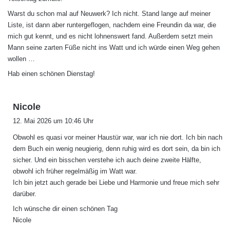
Warst du schon mal auf Neuwerk? Ich nicht. Stand lange auf meiner
Liste, ist dann aber runtergeflogen, nachdem eine Freundin da war, die
mich gut kennt, und es nicht lohnenswert fand. Außerdem setzt mein
Mann seine zarten Füße nicht ins Watt und ich würde einen Weg gehen
wollen …
Hab einen schönen Dienstag!
s
Nicole
a
12. Mai 2026 um 10:46 Uhr
g
Obwohl es quasi vor meiner Haustür war, war ich nie dort. Ich bin nach
t
dem Buch ein wenig neugierig, denn ruhig wird es dort sein, da bin ich
:
sicher. Und ein bisschen verstehe ich auch deine zweite Hälfte,
obwohl ich früher regelmäßig im Watt war.
Ich bin jetzt auch gerade bei Liebe und Harmonie und freue mich sehr
darüber.
Ich wünsche dir einen schönen Tag
Nicole