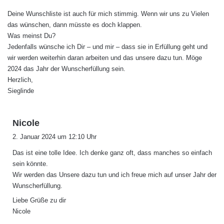
g
Deine Wunschliste ist auch für mich stimmig. Wenn wir uns zu Vielen
t
das wünschen, dann müsste es doch klappen.
:
Was meinst Du?
Jedenfalls wünsche ich Dir – und mir – dass sie in Erfüllung geht und
wir werden weiterhin daran arbeiten und das unsere dazu tun. Möge
2024 das Jahr der Wunscherfüllung sein.
Herzlich,
Sieglinde
s
Nicole
a
2. Januar 2024 um 12:10 Uhr
g
Das ist eine tolle Idee. Ich denke ganz oft, dass manches so einfach
t
sein könnte.
:
Wir werden das Unsere dazu tun und ich freue mich auf unser Jahr der
Wunscherfüllung.
Liebe Grüße zu dir
Nicole