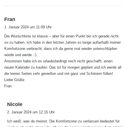
s
Fran
a
1. Januar 2024 um 11:09 Uhr
g
Die Wunschliste ist klasse – aber für einen Punkt bin ich gerade nicht
t
so zu haben. Ich habe in den letzten Jahren so lange außerhalb meiner
:
Komfortzone verbracht, dass ich da gerne mal wieder unterschlüpfen
würde und werde :-)
Ansonsten habe ich es urlaubsbedingt noch nicht geschafft, einen
neuen Kalender zu kaufen. Das ist für morgen geplant und ich werde all
die leeren Seiten sehr genießen und mit ganz viel Schönem füllen!
Liebe Grüße
Fran
s
Nicole
a
2. Januar 2024 um 12:15 Uhr
g
Ich weiß, was du meinst. Die Komfortzone zu verlassen bedeutet für
t