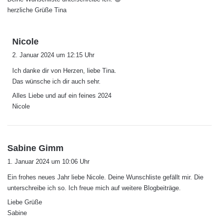
herzliche Grüße Tina
s
Nicole
a
2. Januar 2024 um 12:15 Uhr
g
Ich danke dir von Herzen, liebe Tina.
t
Das wünsche ich dir auch sehr.
:
Alles Liebe und auf ein feines 2024
Nicole
s
Sabine Gimm
a
1. Januar 2024 um 10:06 Uhr
g
Ein frohes neues Jahr liebe Nicole. Deine Wunschliste gefällt mir. Die
t
unterschreibe ich so. Ich freue mich auf weitere Blogbeiträge.
:
Liebe Grüße
Sabine