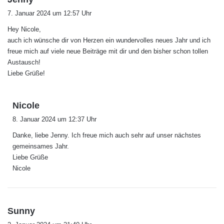
a
7. Januar 2024 um 12:57 Uhr
g
Hey Nicole,
t
auch ich wünsche dir von Herzen ein wundervolles neues Jahr und ich
:
freue mich auf viele neue Beiträge mit dir und den bisher schon tollen
Austausch!
Liebe Grüße!
s
Nicole
a
8. Januar 2024 um 12:37 Uhr
g
Danke, liebe Jenny. Ich freue mich auch sehr auf unser nächstes
t
gemeinsames Jahr.
:
Liebe Grüße
Nicole
s
Sunny
a