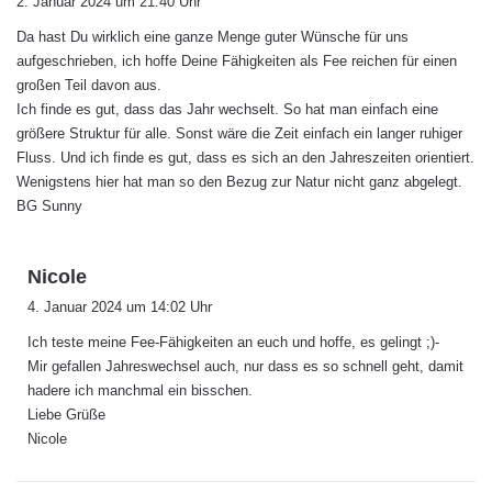
2. Januar 2024 um 21:40 Uhr
g
Da hast Du wirklich eine ganze Menge guter Wünsche für uns
t
aufgeschrieben, ich hoffe Deine Fähigkeiten als Fee reichen für einen
:
großen Teil davon aus.
Ich finde es gut, dass das Jahr wechselt. So hat man einfach eine
größere Struktur für alle. Sonst wäre die Zeit einfach ein langer ruhiger
Fluss. Und ich finde es gut, dass es sich an den Jahreszeiten orientiert.
Wenigstens hier hat man so den Bezug zur Natur nicht ganz abgelegt.
BG Sunny
s
Nicole
a
4. Januar 2024 um 14:02 Uhr
g
Ich teste meine Fee-Fähigkeiten an euch und hoffe, es gelingt ;)-
t
Mir gefallen Jahreswechsel auch, nur dass es so schnell geht, damit
:
hadere ich manchmal ein bisschen.
Liebe Grüße
Nicole