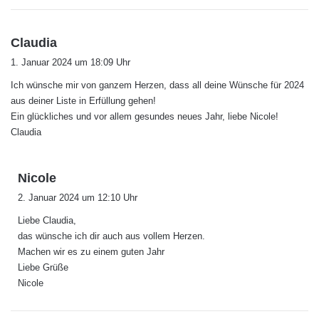
s
Claudia
a
1. Januar 2024 um 18:09 Uhr
g
Ich wünsche mir von ganzem Herzen, dass all deine Wünsche für 2024
t
aus deiner Liste in Erfüllung gehen!
:
Ein glückliches und vor allem gesundes neues Jahr, liebe Nicole!
Claudia
s
Nicole
a
2. Januar 2024 um 12:10 Uhr
g
Liebe Claudia,
t
das wünsche ich dir auch aus vollem Herzen.
:
Machen wir es zu einem guten Jahr
Liebe Grüße
Nicole