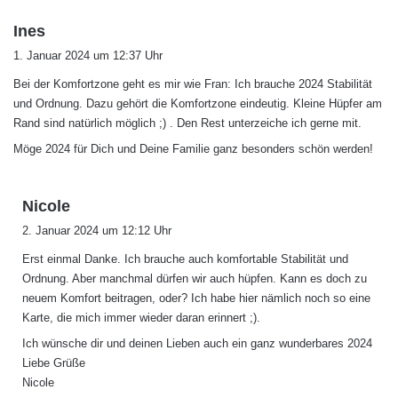
s
Ines
a
1. Januar 2024 um 12:37 Uhr
g
Bei der Komfortzone geht es mir wie Fran: Ich brauche 2024 Stabilität
t
und Ordnung. Dazu gehört die Komfortzone eindeutig. Kleine Hüpfer am
:
Rand sind natürlich möglich ;) . Den Rest unterzeiche ich gerne mit.
Möge 2024 für Dich und Deine Familie ganz besonders schön werden!
s
Nicole
a
2. Januar 2024 um 12:12 Uhr
g
Erst einmal Danke. Ich brauche auch komfortable Stabilität und
t
Ordnung. Aber manchmal dürfen wir auch hüpfen. Kann es doch zu
:
neuem Komfort beitragen, oder? Ich habe hier nämlich noch so eine
Karte, die mich immer wieder daran erinnert ;).
Ich wünsche dir und deinen Lieben auch ein ganz wunderbares 2024
Liebe Grüße
Nicole