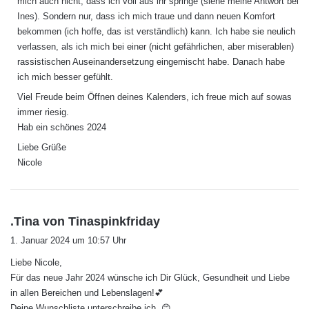
mich auch nicht, dass ich voll aus ihr springe (siehe meine Antwort bei
:
Ines). Sondern nur, dass ich mich traue und dann neuen Komfort
bekommen (ich hoffe, das ist verständlich) kann. Ich habe sie neulich
verlassen, als ich mich bei einer (nicht gefährlichen, aber miserablen)
rassistischen Auseinandersetzung eingemischt habe. Danach habe
ich mich besser gefühlt.
Viel Freude beim Öffnen deines Kalenders, ich freue mich auf sowas
immer riesig.
Hab ein schönes 2024
Liebe Grüße
Nicole
s
.Tina von Tinaspinkfriday
a
1. Januar 2024 um 10:57 Uhr
g
Liebe Nicole,
t
Für das neue Jahr 2024 wünsche ich Dir Glück, Gesundheit und Liebe
:
in allen Bereichen und Lebenslagen!💕
Deine Wunschliste unterschreibe ich. 😊