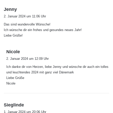
s
Jenny
a
2. Januar 2024 um 11:06 Uhr
g
Das sind wundervolle Wünsche!
t
Ich wünsche dir ein frohes und gesundes neues Jahr!
:
Liebe Grüße!
s
Nicole
a
2. Januar 2024 um 12:09 Uhr
g
Ich danke dir von Herzen, liebe Jenny und wünsche dir auch ein tolles
t
und leuchtendes 2024 mit ganz viel Dänemark
:
Liebe Grüße
Nicole
s
Sieglinde
a
1. Januar 2024 um 20:06 Uhr