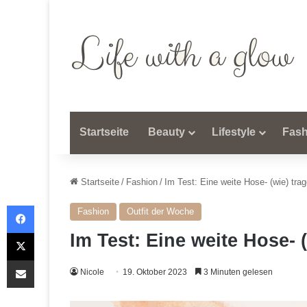
Startseite
Beauty
Lifestyle
Fash
Startseite
/
Fashion
/
Im Test: Eine weite Hose- (wie) trag
Facebook
Fashion
Outfit der Woche
X
Im Test: Eine weite Hose- (
Teile per E-Mail
Nicole
19. Oktober 2023
3 Minuten gelesen