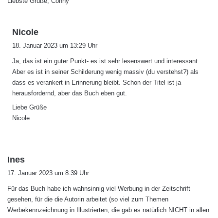
Liebste Grüße, Conny
s
Nicole
a
18. Januar 2023 um 13:29 Uhr
g
Ja, das ist ein guter Punkt- es ist sehr lesenswert und interessant.
t
Aber es ist in seiner Schilderung wenig massiv (du verstehst?) als
:
dass es verankert in Erinnerung bleibt. Schon der Titel ist ja
herausfordernd, aber das Buch eben gut.
Liebe Grüße
Nicole
s
Ines
a
17. Januar 2023 um 8:39 Uhr
g
Für das Buch habe ich wahnsinnig viel Werbung in der Zeitschrift
t
gesehen, für die die Autorin arbeitet (so viel zum Themen
:
Werbekennzeichnung in Illustrierten, die gab es natürlich NICHT in allen