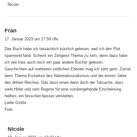
Nicole
s
Fran
a
17. Januar 2023 um 17:59 Uhr
g
Das Buch habe ich tatsächlich kürzlich gelesen, weil ich den Plot
t
spannend fand. Scheint ein Zeitgeist-Thema zu sein, denn dazu habe
:
ich wie Ines auch noch ein paar andere Bücher gelesen.
Geschichten auf mehreren zeitlichen Ebenen mag ich sehr gern. Zumal
beim Thema Erstarken des Nationalsozialismus und die ersten Jahre
des dritten Reiches. Das lässt einen dann doch der Tatsache, dass
viele Hitler und sein Regime für eine vorübergehende Erscheinung
hielten, ein bisschen besser verstehen.
Liebe Grüße
Fran
s
Nicole
a