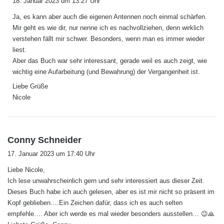
18. Januar 2023 um 13:27 Uhr
g
Ja, es kann aber auch die eigenen Antennen noch einmal schärfen.
t
Mir geht es wie dir, nur nenne ich es nachvollziehen, denn wirklich
:
verstehen fällt mir schwer. Besonders, wenn man es immer wieder
liest.
Aber das Buch war sehr interessant, gerade weil es auch zeigt, wie
wichtig eine Aufarbeitung (und Bewahrung) der Vergangenheit ist.
Liebe Grüße
Nicole
s
Conny Schneider
a
17. Januar 2023 um 17:40 Uhr
g
Liebe Nicole,
t
Ich lese unwahrscheinlich gern und sehr interessiert aus dieser Zeit.
:
Dieses Buch habe ich auch gelesen, aber es ist mir nicht so präsent im
Kopf geblieben….Ein Zeichen dafür, dass ich es auch selten
empfehle…. Aber ich werde es mal wieder besonders ausstellen… 😉🙏