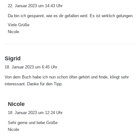
a
22. Januar 2023 um 14:43 Uhr
g
Da bin ich gespannt, wie es dir gefallen wird. Es ist wirklich gelungen.
t
:
Viele Grüße
Nicole
s
Sigrid
a
18. Januar 2023 um 6:45 Uhr
g
Von dem Buch habe ich nun schon öfter gehört und finde, klingt sehr
t
interessant. Danke für den Tipp.
:
s
Nicole
a
18. Januar 2023 um 12:24 Uhr
g
Sehr gerne und liebe Grüße
t
Nicole
: