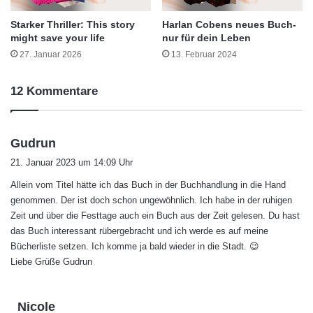
Starker Thriller: This story
Harlan Cobens neues Buch-
might save your life
nur für dein Leben
27. Januar 2026
13. Februar 2024
12 Kommentare
s
Gudrun
a
21. Januar 2023 um 14:09 Uhr
g
Allein vom Titel hätte ich das Buch in der Buchhandlung in die Hand
t
genommen. Der ist doch schon ungewöhnlich. Ich habe in der ruhigen
:
Zeit und über die Festtage auch ein Buch aus der Zeit gelesen. Du hast
das Buch interessant rübergebracht und ich werde es auf meine
Bücherliste setzen. Ich komme ja bald wieder in die Stadt. 😉
Liebe Grüße Gudrun
s
Nicole