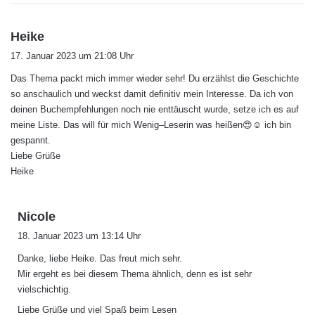
s
Heike
a
17. Januar 2023 um 21:08 Uhr
g
Das Thema packt mich immer wieder sehr! Du erzählst die Geschichte
t
so anschaulich und weckst damit definitiv mein Interesse. Da ich von
:
deinen Buchempfehlungen noch nie enttäuscht wurde, setze ich es auf
meine Liste. Das will für mich Wenig–Leserin was heißen😍☺️ ich bin
gespannt.
Liebe Grüße
Heike
s
Nicole
a
18. Januar 2023 um 13:14 Uhr
g
Danke, liebe Heike. Das freut mich sehr.
t
Mir ergeht es bei diesem Thema ähnlich, denn es ist sehr
:
vielschichtig.
Liebe Grüße und viel Spaß beim Lesen