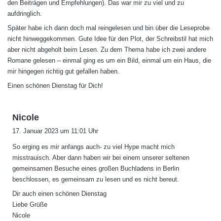
den Beiträgen und Empfehlungen). Das war mir zu viel und zu
aufdringlich.
Später habe ich dann doch mal reingelesen und bin über die Leseprobe
nicht hinweggekommen. Gute Idee für den Plot, der Schreibstil hat mich
aber nicht abgeholt beim Lesen. Zu dem Thema habe ich zwei andere
Romane gelesen – einmal ging es um ein Bild, einmal um ein Haus, die
mir hingegen richtig gut gefallen haben.
Einen schönen Dienstag für Dich!
s
Nicole
a
17. Januar 2023 um 11:01 Uhr
g
So erging es mir anfangs auch- zu viel Hype macht mich
t
misstrauisch. Aber dann haben wir bei einem unserer seltenen
:
gemeinsamen Besuche eines großen Buchladens in Berlin
beschlossen, es gemeinsam zu lesen und es nicht bereut.
Dir auch einen schönen Dienstag
Liebe Grüße
Nicole