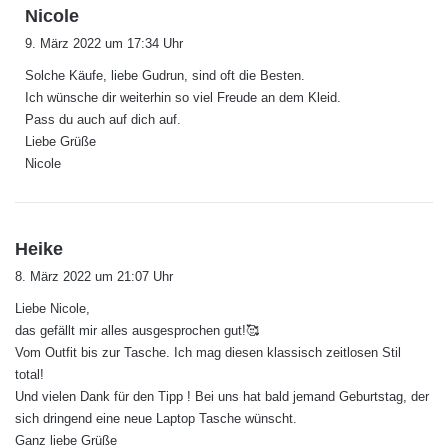
s
Nicole
a
9. März 2022 um 17:34 Uhr
g
Solche Käufe, liebe Gudrun, sind oft die Besten.
t
Ich wünsche dir weiterhin so viel Freude an dem Kleid.
:
Pass du auch auf dich auf.
Liebe Grüße
Nicole
s
Heike
a
8. März 2022 um 21:07 Uhr
g
Liebe Nicole,
t
das gefällt mir alles ausgesprochen gut!🥰
:
Vom Outfit bis zur Tasche. Ich mag diesen klassisch zeitlosen Stil
total!
Und vielen Dank für den Tipp ! Bei uns hat bald jemand Geburtstag, der
sich dringend eine neue Laptop Tasche wünscht.
Ganz liebe Grüße