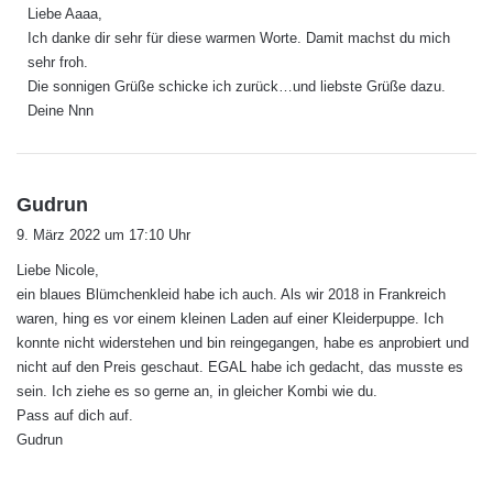
Liebe Aaaa,
t
Ich danke dir sehr für diese warmen Worte. Damit machst du mich
:
sehr froh.
Die sonnigen Grüße schicke ich zurück…und liebste Grüße dazu.
Deine Nnn
s
Gudrun
a
9. März 2022 um 17:10 Uhr
g
Liebe Nicole,
t
ein blaues Blümchenkleid habe ich auch. Als wir 2018 in Frankreich
:
waren, hing es vor einem kleinen Laden auf einer Kleiderpuppe. Ich
konnte nicht widerstehen und bin reingegangen, habe es anprobiert und
nicht auf den Preis geschaut. EGAL habe ich gedacht, das musste es
sein. Ich ziehe es so gerne an, in gleicher Kombi wie du.
Pass auf dich auf.
Gudrun