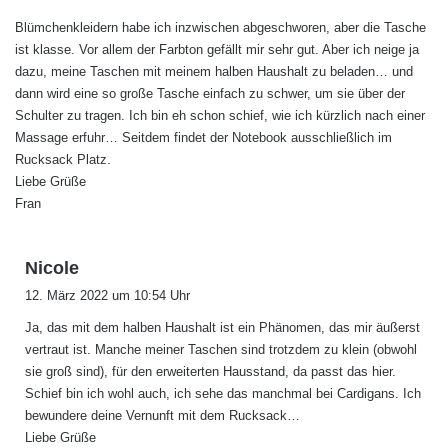
g
Blümchenkleidern habe ich inzwischen abgeschworen, aber die Tasche
t
ist klasse. Vor allem der Farbton gefällt mir sehr gut. Aber ich neige ja
:
dazu, meine Taschen mit meinem halben Haushalt zu beladen… und
dann wird eine so große Tasche einfach zu schwer, um sie über der
Schulter zu tragen. Ich bin eh schon schief, wie ich kürzlich nach einer
Massage erfuhr… Seitdem findet der Notebook ausschließlich im
Rucksack Platz.
Liebe Grüße
Fran
s
Nicole
a
12. März 2022 um 10:54 Uhr
g
Ja, das mit dem halben Haushalt ist ein Phänomen, das mir äußerst
t
vertraut ist. Manche meiner Taschen sind trotzdem zu klein (obwohl
:
sie groß sind), für den erweiterten Hausstand, da passt das hier.
Schief bin ich wohl auch, ich sehe das manchmal bei Cardigans. Ich
bewundere deine Vernunft mit dem Rucksack…
Liebe Grüße