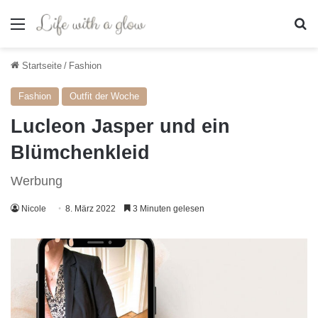
Menü
S
Startseite
/
Fashion
Fashion
Outfit der Woche
Lucleon Jasper und ein
Blümchenkleid
Werbung
Nicole
8. März 2022
3 Minuten gelesen