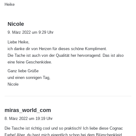
Heike
s
Nicole
a
9. März 2022 um 9:29 Uhr
g
Liebe Heike,
t
ich danke dir von Herzen für dieses schöne Kompliment.
:
Die Tache ist auch von der Qualität her hervorragend. Das ist also
eine feine Geschenkidee.
Ganz liebe Grüße
und einen sonnigen Tag,
Nicole
s
miras_world_com
a
8. März 2022 um 19:19 Uhr
g
Die Tasche ist richtig cool und so praktisch! Ich liebe diese Cognac
t
Farbe! Aber, du hast mich eigentlich schon bei dem Blümchenkleid