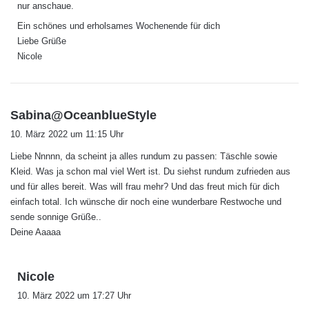
nur anschaue.
Ein schönes und erholsames Wochenende für dich
Liebe Grüße
Nicole
s
Sabina@OceanblueStyle
a
10. März 2022 um 11:15 Uhr
g
Liebe Nnnnn, da scheint ja alles rundum zu passen: Täschle sowie
t
Kleid. Was ja schon mal viel Wert ist. Du siehst rundum zufrieden aus
:
und für alles bereit. Was will frau mehr? Und das freut mich für dich
einfach total. Ich wünsche dir noch eine wunderbare Restwoche und
sende sonnige Grüße..
Deine Aaaaa
s
Nicole
a
10. März 2022 um 17:27 Uhr
g