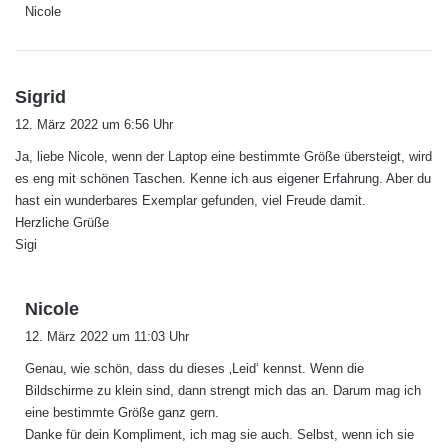
Nicole
s
Sigrid
a
12. März 2022 um 6:56 Uhr
g
Ja, liebe Nicole, wenn der Laptop eine bestimmte Größe übersteigt, wird
t
es eng mit schönen Taschen. Kenne ich aus eigener Erfahrung. Aber du
:
hast ein wunderbares Exemplar gefunden, viel Freude damit.
Herzliche Grüße
Sigi
s
Nicole
a
12. März 2022 um 11:03 Uhr
g
Genau, wie schön, dass du dieses ‚Leid‘ kennst. Wenn die
t
Bildschirme zu klein sind, dann strengt mich das an. Darum mag ich
:
eine bestimmte Größe ganz gern.
Danke für dein Kompliment, ich mag sie auch. Selbst, wenn ich sie