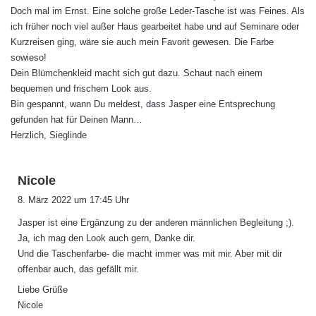
Doch mal im Ernst. Eine solche große Leder-Tasche ist was Feines. Als
ich früher noch viel außer Haus gearbeitet habe und auf Seminare oder
Kurzreisen ging, wäre sie auch mein Favorit gewesen. Die Farbe
sowieso!
Dein Blümchenkleid macht sich gut dazu. Schaut nach einem
bequemen und frischem Look aus.
Bin gespannt, wann Du meldest, dass Jasper eine Entsprechung
gefunden hat für Deinen Mann…
Herzlich, Sieglinde
s
Nicole
a
8. März 2022 um 17:45 Uhr
g
Jasper ist eine Ergänzung zu der anderen männlichen Begleitung ;).
t
Ja, ich mag den Look auch gern, Danke dir.
:
Und die Taschenfarbe- die macht immer was mit mir. Aber mit dir
offenbar auch, das gefällt mir.
Liebe Grüße
Nicole