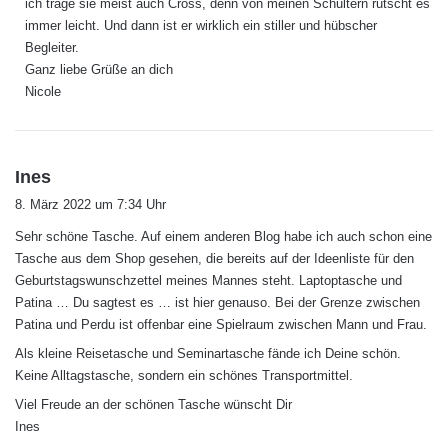
ich trage sie meist auch Cross, denn von meinen Schultern rutscht es
:
immer leicht. Und dann ist er wirklich ein stiller und hübscher
Begleiter.
Ganz liebe Grüße an dich
Nicole
s
Ines
a
8. März 2022 um 7:34 Uhr
g
Sehr schöne Tasche. Auf einem anderen Blog habe ich auch schon eine
t
Tasche aus dem Shop gesehen, die bereits auf der Ideenliste für den
:
Geburtstagswunschzettel meines Mannes steht. Laptoptasche und
Patina … Du sagtest es … ist hier genauso. Bei der Grenze zwischen
Patina und Perdu ist offenbar eine Spielraum zwischen Mann und Frau.
Als kleine Reisetasche und Seminartasche fände ich Deine schön.
Keine Alltagstasche, sondern ein schönes Transportmittel.
Viel Freude an der schönen Tasche wünscht Dir
Ines