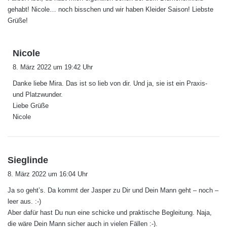
:
gehabt! Nicole… noch bisschen und wir haben Kleider Saison! Liebste
Grüße!
s
Nicole
a
8. März 2022 um 19:42 Uhr
g
Danke liebe Mira. Das ist so lieb von dir. Und ja, sie ist ein Praxis-
t
und Platzwunder.
:
Liebe Grüße
Nicole
s
Sieglinde
a
8. März 2022 um 16:04 Uhr
g
Ja so geht’s. Da kommt der Jasper zu Dir und Dein Mann geht – noch –
t
leer aus. :-)
:
Aber dafür hast Du nun eine schicke und praktische Begleitung. Naja,
die wäre Dein Mann sicher auch in vielen Fällen :-).