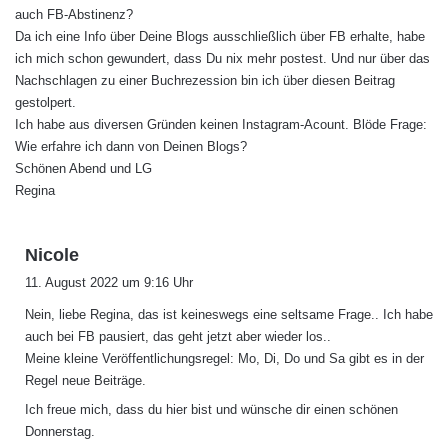
auch FB-Abstinenz?
:
Da ich eine Info über Deine Blogs ausschließlich über FB erhalte, habe
ich mich schon gewundert, dass Du nix mehr postest. Und nur über das
Nachschlagen zu einer Buchrezession bin ich über diesen Beitrag
gestolpert.
Ich habe aus diversen Gründen keinen Instagram-Acount. Blöde Frage:
Wie erfahre ich dann von Deinen Blogs?
Schönen Abend und LG
Regina
s
Nicole
a
11. August 2022 um 9:16 Uhr
g
Nein, liebe Regina, das ist keineswegs eine seltsame Frage.. Ich habe
t
auch bei FB pausiert, das geht jetzt aber wieder los..
:
Meine kleine Veröffentlichungsregel: Mo, Di, Do und Sa gibt es in der
Regel neue Beiträge.
Ich freue mich, dass du hier bist und wünsche dir einen schönen
Donnerstag.