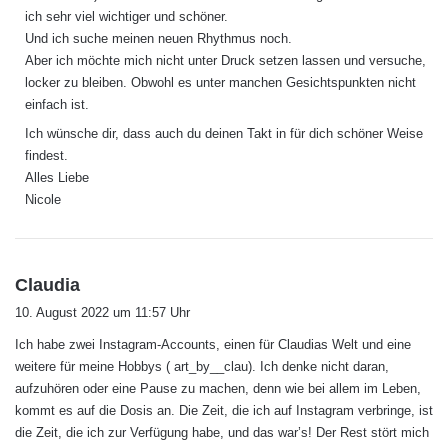
ich sehr viel wichtiger und schöner.
Und ich suche meinen neuen Rhythmus noch.
Aber ich möchte mich nicht unter Druck setzen lassen und versuche,
locker zu bleiben. Obwohl es unter manchen Gesichtspunkten nicht
einfach ist.
Ich wünsche dir, dass auch du deinen Takt in für dich schöner Weise
findest.
Alles Liebe
Nicole
s
Claudia
a
10. August 2022 um 11:57 Uhr
g
Ich habe zwei Instagram-Accounts, einen für Claudias Welt und eine
t
weitere für meine Hobbys ( art_by__clau). Ich denke nicht daran,
:
aufzuhören oder eine Pause zu machen, denn wie bei allem im Leben,
kommt es auf die Dosis an. Die Zeit, die ich auf Instagram verbringe, ist
die Zeit, die ich zur Verfügung habe, und das war’s! Der Rest stört mich