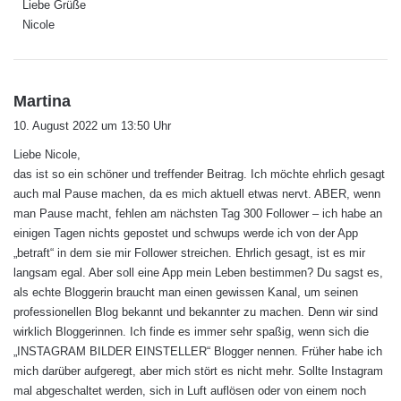
Liebe Grüße
Nicole
s
Martina
a
10. August 2022 um 13:50 Uhr
g
Liebe Nicole,
t
das ist so ein schöner und treffender Beitrag. Ich möchte ehrlich gesagt
:
auch mal Pause machen, da es mich aktuell etwas nervt. ABER, wenn
man Pause macht, fehlen am nächsten Tag 300 Follower – ich habe an
einigen Tagen nichts gepostet und schwups werde ich von der App
„betraft“ in dem sie mir Follower streichen. Ehrlich gesagt, ist es mir
langsam egal. Aber soll eine App mein Leben bestimmen? Du sagst es,
als echte Bloggerin braucht man einen gewissen Kanal, um seinen
professionellen Blog bekannt und bekannter zu machen. Denn wir sind
wirklich Bloggerinnen. Ich finde es immer sehr spaßig, wenn sich die
„INSTAGRAM BILDER EINSTELLER“ Blogger nennen. Früher habe ich
mich darüber aufgeregt, aber mich stört es nicht mehr. Sollte Instagram
mal abgeschaltet werden, sich in Luft auflösen oder von einem noch