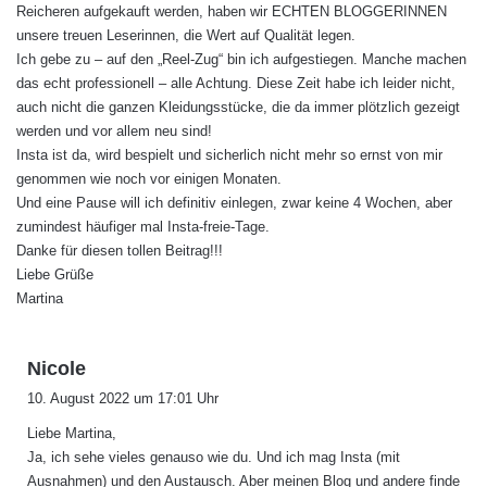
Reicheren aufgekauft werden, haben wir ECHTEN BLOGGERINNEN
unsere treuen Leserinnen, die Wert auf Qualität legen.
Ich gebe zu – auf den „Reel-Zug“ bin ich aufgestiegen. Manche machen
das echt professionell – alle Achtung. Diese Zeit habe ich leider nicht,
auch nicht die ganzen Kleidungsstücke, die da immer plötzlich gezeigt
werden und vor allem neu sind!
Insta ist da, wird bespielt und sicherlich nicht mehr so ernst von mir
genommen wie noch vor einigen Monaten.
Und eine Pause will ich definitiv einlegen, zwar keine 4 Wochen, aber
zumindest häufiger mal Insta-freie-Tage.
Danke für diesen tollen Beitrag!!!
Liebe Grüße
Martina
s
Nicole
a
10. August 2022 um 17:01 Uhr
g
Liebe Martina,
t
Ja, ich sehe vieles genauso wie du. Und ich mag Insta (mit
:
Ausnahmen) und den Austausch. Aber meinen Blog und andere finde