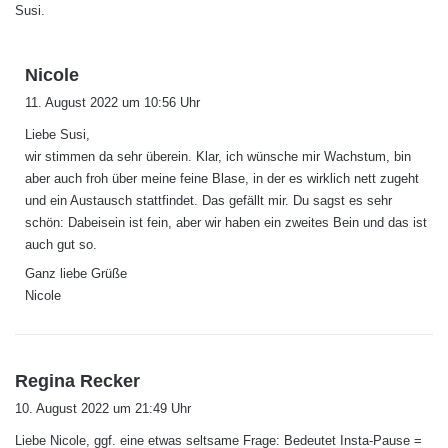
Susi.
s
Nicole
a
11. August 2022 um 10:56 Uhr
g
Liebe Susi,
t
wir stimmen da sehr überein. Klar, ich wünsche mir Wachstum, bin
:
aber auch froh über meine feine Blase, in der es wirklich nett zugeht
und ein Austausch stattfindet. Das gefällt mir. Du sagst es sehr
schön: Dabeisein ist fein, aber wir haben ein zweites Bein und das ist
auch gut so.
Ganz liebe Grüße
Nicole
s
Regina Recker
a
10. August 2022 um 21:49 Uhr
g
Liebe Nicole, ggf. eine etwas seltsame Frage: Bedeutet Insta-Pause =
t