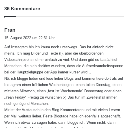
36 Kommentare
s
Fran
a
15. August 2022 um 22:31 Uhr
g
Auf Instagram bin ich kaum noch unterwegs. Das ist einfach nicht
t
meins. Ich mag Bilder und Texte (!), aber die überbordenden
:
Videoschnipsel sind mir einfach zu viel. Und dann gibt es tatsächlich
Menschen, die sich darüber wundern, dass die Aufmerksamkeitsspanne
bei der Hauptzielgruppe der App immer kürzer wird…
Nö, ich blogge lieber und lese lieber Blogs und kommentiere dort als auf
Instagram einen fröhlichen Wochenbeginn, einen tollen Dienstag, einen
mittleren Mittwoch, einen „fast ist Wochenende“ Donnerstag oder einen
„Yeah Friday“ Freitag zu wünschen ;-) Das tun im Zweifelsfall immer
noch genügend Menschen.
Mir ist der Austausch in den Blog-Kommentaren und mit vielen Lesern
per Mail weitaus lieber. Feste Blogtage habe ich ebenfalls abgeschafft.
Wenn ich etwas zu sagen habe, dann blogge ich. Wenn nicht, dann