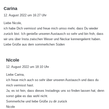
s
Carina
a
12. August 2022 um 16:27 Uhr
g
Liebe Nicole,
t
ich habe Dich vermisst und freue mich umso mehr, dass Du wieder
:
zurück bist. Ich genieße unseren Austausch so sehr und bin froh, dass
wir uns über Insta zwischen Weser und Neckar kennengelernt haben.
Liebe Grüße aus dem sommerlichen Süden
s
Nicole
a
12. August 2022 um 18:10 Uhr
g
Liebe Carina,
t
ich freue mich auch so sehr über unseren Austausch und dass du
:
mich vermisst hast.
Ja, es ist fein, dass dieses Instadings uns so finden lassen hat, denn
sonst gäbe es das wohl nicht.
Sommerliche und liebe Grüße zu dir zurück
Nicole