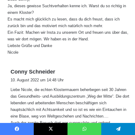
t
Ja, dieses gewisse Suchtverhalten kenne ich. Warst du so richtig in
:
einem Kloster?
Es macht mich glücklich zu lesen, dass du dich freust, dass ich
zurück bin und das motiviert mich natürlich noch mehr.
Ein Fazit: Machen wir Insta zu unserem Ort und freuen uns über das,
was wir dort mögen. Wir haben es in der Hand.
Liebste Grüße und Danke
Nicole
s
Conny Schneider
a
10. August 2022 um 14:48 Uhr
g
Liebe Nicole, die echten Klostermauern beherbegen seit 30 Jahren
t
das Gesundheits- und Ausbildungszentrum „Weg der Mitte“. Die dort
:
lebenden und arbeitenden Menschen beschäftigen sich
hauptsächlich mit Achtsamkeit und so ist es wie ein Eintauchen in
eine Blase, weg von Weltgeschehen und Nachrichten….
Auch der zweite Besuch dort war superschön und erdend.
LG Conny
Facebook
X
WhatsApp
Telegram