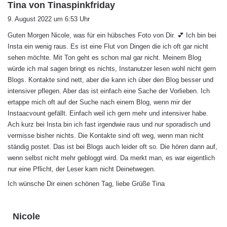
s
Tina von Tinaspinkfriday
a
9. August 2022 um 6:53 Uhr
g
Guten Morgen Nicole, was für ein hübsches Foto von Dir. 💕 Ich bin bei
t
Insta ein wenig raus. Es ist eine Flut von Dingen die ich oft gar nicht
:
sehen möchte. Mit Ton geht es schon mal gar nicht. Meinem Blog
würde ich mal sagen bringt es nichts, Instanutzer lesen wohl nicht gern
Blogs. Kontakte sind nett, aber die kann ich über den Blog besser und
intensiver pflegen. Aber das ist einfach eine Sache der Vorlieben. Ich
ertappe mich oft auf der Suche nach einem Blog, wenn mir der
Instaacvount gefällt. Einfach weil ich gern mehr und intensiver habe.
Ach kurz bei Insta bin ich fast irgendwie raus und nur sporadisch und
vermisse bisher nichts. Die Kontakte sind oft weg, wenn man nicht
ständig postet. Das ist bei Blogs auch leider oft so. Die hören dann auf,
wenn selbst nicht mehr gebloggt wird. Da merkt man, es war eigentlich
nur eine Pflicht, der Leser kam nicht Deinetwegen.
Ich wünsche Dir einen schönen Tag, liebe Grüße Tina
s
Nicole
a