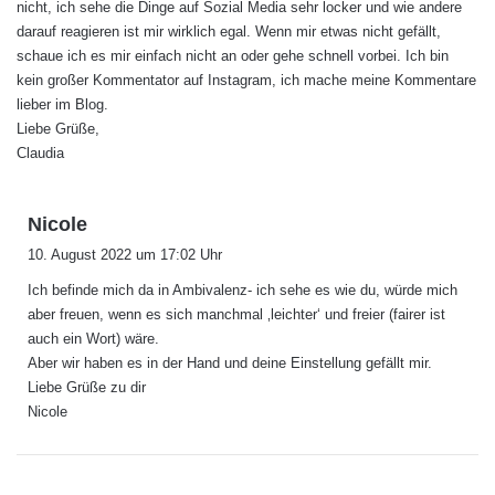
nicht, ich sehe die Dinge auf Sozial Media sehr locker und wie andere
darauf reagieren ist mir wirklich egal. Wenn mir etwas nicht gefällt,
schaue ich es mir einfach nicht an oder gehe schnell vorbei. Ich bin
kein großer Kommentator auf Instagram, ich mache meine Kommentare
lieber im Blog.
Liebe Grüße,
Claudia
s
Nicole
a
10. August 2022 um 17:02 Uhr
g
Ich befinde mich da in Ambivalenz- ich sehe es wie du, würde mich
t
aber freuen, wenn es sich manchmal ‚leichter‘ und freier (fairer ist
:
auch ein Wort) wäre.
Aber wir haben es in der Hand und deine Einstellung gefällt mir.
Liebe Grüße zu dir
Nicole