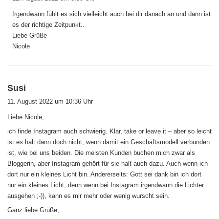
g
Irgendwann fühlt es sich vielleicht auch bei dir danach an und dann ist
t
es der richtige Zeitpunkt..
:
Liebe Grüße
Nicole
s
Susi
a
11. August 2022 um 10:36 Uhr
g
Liebe Nicole,
t
:
ich finde Instagram auch schwierig. Klar, take or leave it – aber so leicht
ist es halt dann doch nicht, wenn damit ein Geschäftsmodell verbunden
ist, wie bei uns beiden. Die meisten Kunden buchen mich zwar als
Bloggerin, aber Instagram gehört für sie halt auch dazu. Auch wenn ich
dort nur ein kleines Licht bin. Andererseits: Gott sei dank bin ich dort
nur ein kleines Licht, denn wenn bei Instagram irgendwann die Lichter
ausgehen ;-)), kann es mir mehr oder wenig wurscht sein.
Ganz liebe Grüße,