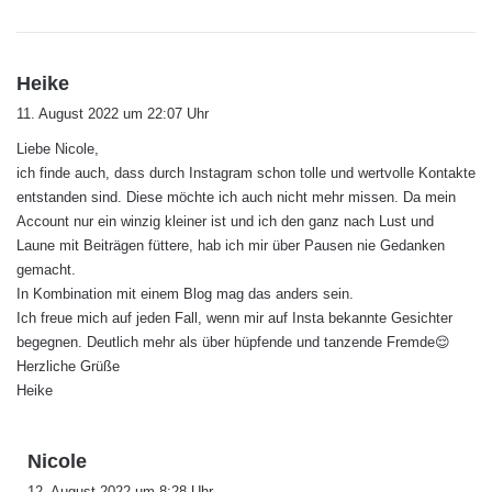
s
Heike
a
11. August 2022 um 22:07 Uhr
g
Liebe Nicole,
t
ich finde auch, dass durch Instagram schon tolle und wertvolle Kontakte
:
entstanden sind. Diese möchte ich auch nicht mehr missen. Da mein
Account nur ein winzig kleiner ist und ich den ganz nach Lust und
Laune mit Beiträgen füttere, hab ich mir über Pausen nie Gedanken
gemacht.
In Kombination mit einem Blog mag das anders sein.
Ich freue mich auf jeden Fall, wenn mir auf Insta bekannte Gesichter
begegnen. Deutlich mehr als über hüpfende und tanzende Fremde😌
Herzliche Grüße
Heike
s
Nicole
a
12. August 2022 um 8:28 Uhr