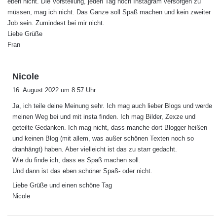
eben nicht. Die Vorstellung, jeden Tag noch Instagram versorgen zu
müssen, mag ich nicht. Das Ganze soll Spaß machen und kein zweiter
Job sein. Zumindest bei mir nicht.
Liebe Grüße
Fran
s
Nicole
a
16. August 2022 um 8:57 Uhr
g
Ja, ich teile deine Meinung sehr. Ich mag auch lieber Blogs und werde
t
meinen Weg bei und mit insta finden. Ich mag Bilder, Zexze und
:
geteilte Gedanken. Ich mag nicht, dass manche dort Blogger heißen
und keinen Blog (mit allem, was außer schönen Texten noch so
dranhängt) haben. Aber vielleicht ist das zu starr gedacht.
Wie du finde ich, dass es Spaß machen soll.
Und dann ist das eben schöner Spaß- oder nicht.
Liebe Grüße und einen schöne Tag
Nicole