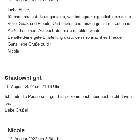
g
Liebe Heike,
t
für mich machst du es genauso, wie Instagram eigentlich sein sollte:
:
Voller Spaß und Freude. Und hüpfen und tanzen gefällt mir auch nicht.
Außer bei einem Account, der mir empfohlen wurde.
Behalte deine gute Einstellung dazu, denn so macht es Freude.
Ganz liebe Grüße zu dir
Nicole
s
Shadownlight
a
11. August 2022 um 21:19 Uhr
g
Ich finde die Pause sehr gut- bisher komme ich aber noch nicht davon
t
los.
:
Liebe Grüße!
s
Nicole
a
12. August 2022 um 8:30 Uhr