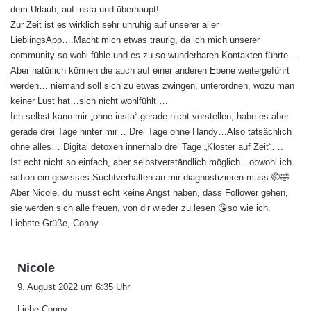
dem Urlaub, auf insta und überhaupt!
:
Zur Zeit ist es wirklich sehr unruhig auf unserer aller
LieblingsApp….Macht mich etwas traurig, da ich mich unserer
community so wohl fühle und es zu so wunderbaren Kontakten führte…
Aber natürlich können die auch auf einer anderen Ebene weitergeführt
werden… niemand soll sich zu etwas zwingen, unterordnen, wozu man
keiner Lust hat…sich nicht wohlfühlt….
Ich selbst kann mir „ohne insta“ gerade nicht vorstellen, habe es aber
gerade drei Tage hinter mir… Drei Tage ohne Handy…Also tatsächlich
ohne alles… Digital detoxen innerhalb drei Tage „Kloster auf Zeit“….
Ist echt nicht so einfach, aber selbstverständlich möglich…obwohl ich
schon ein gewisses Suchtverhalten an mir diagnostizieren muss 🤭🤣
Aber Nicole, du musst echt keine Angst haben, dass Follower gehen,
sie werden sich alle freuen, von dir wieder zu lesen 😘so wie ich.
Liebste Grüße, Conny
s
Nicole
a
9. August 2022 um 6:35 Uhr
g
Liebe Conny,