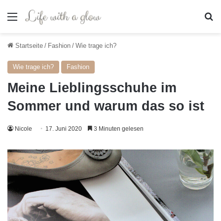
Menü
S
Startseite
/
Fashion
/
Wie trage ich?
Wie trage ich?
Fashion
Meine Lieblingsschuhe im
Sommer und warum das so ist
Nicole
17. Juni 2020
3 Minuten gelesen