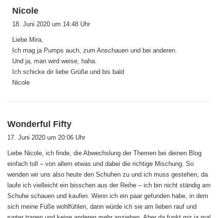
s
Nicole
a
18. Juni 2020 um 14:48 Uhr
g
Liebe Mira,
t
Ich mag ja Pumps auch, zum Anschauen und bei anderen.
:
Und ja, man wird weise, haha.
Ich schicke dir liebe Grüße und bis bald
Nicole
s
Wonderful Fifty
a
17. Juni 2020 um 20:06 Uhr
g
Liebe Nicole, ich finde, die Abwechslung der Themen bei deinen Blog
t
einfach toll – von allem etwas und dabei die richtige Mischung. So
:
wenden wir uns also heute den Schuhen zu und ich muss gestehen, da
laufe ich vielleicht ein bisschen aus der Reihe – ich bin nicht ständig am
Schuhe schauen und kaufen. Wenn ich ein paar gefunden habe, in dem
sich meine Füße wohlfühlen, dann würde ich sie am lieben rauf und
runter tragen und keine anderen mehr anziehen. Aber da funkt mir ja mal