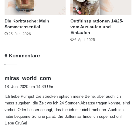
Die Korbtasche: Mein
Outfitinspirationen 14/25-
Sommeressential
vom Auslaufen und
Einlaufen
25. Juni 2026
6. April 2025
6 Kommentare
s
miras_world_com
a
18. Juni 2020 um 14:39 Uhr
g
Ich liebe Pumps! Die strecken optisch meine Beine, aber auch ich
t
muss zugeben, die Zeit wo ich 24 Stunden Absätze tragen konnte, sind
:
vorbei. Oder besser gesagt, das tue ich mir nicht mehr an. Auch ich
habe bequeme Schuhe parat. Die Ballerinas finde ich super schön!
Liebe Grüße!