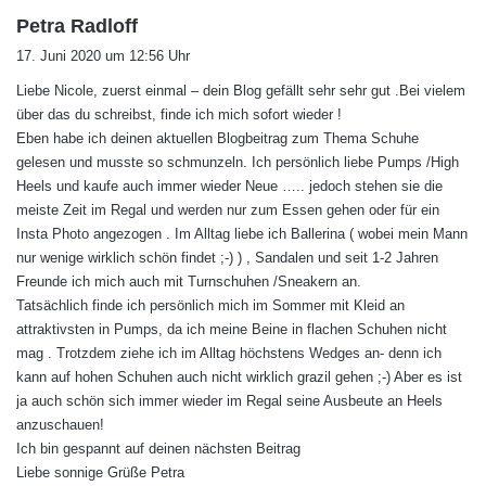
s
Petra Radloff
a
17. Juni 2020 um 12:56 Uhr
g
Liebe Nicole, zuerst einmal – dein Blog gefällt sehr sehr gut .Bei vielem
t
über das du schreibst, finde ich mich sofort wieder !
:
Eben habe ich deinen aktuellen Blogbeitrag zum Thema Schuhe
gelesen und musste so schmunzeln. Ich persönlich liebe Pumps /High
Heels und kaufe auch immer wieder Neue ….. jedoch stehen sie die
meiste Zeit im Regal und werden nur zum Essen gehen oder für ein
Insta Photo angezogen . Im Alltag liebe ich Ballerina ( wobei mein Mann
nur wenige wirklich schön findet ;-) ) , Sandalen und seit 1-2 Jahren
Freunde ich mich auch mit Turnschuhen /Sneakern an.
Tatsächlich finde ich persönlich mich im Sommer mit Kleid an
attraktivsten in Pumps, da ich meine Beine in flachen Schuhen nicht
mag . Trotzdem ziehe ich im Alltag höchstens Wedges an- denn ich
kann auf hohen Schuhen auch nicht wirklich grazil gehen ;-) Aber es ist
ja auch schön sich immer wieder im Regal seine Ausbeute an Heels
anzuschauen!
Ich bin gespannt auf deinen nächsten Beitrag
Liebe sonnige Grüße Petra