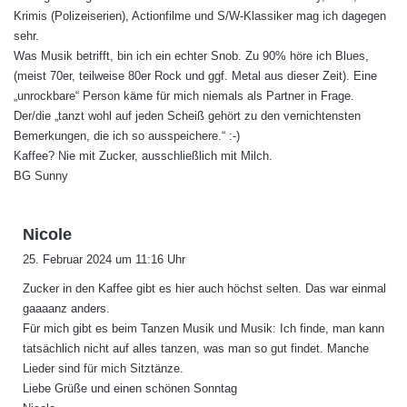
Krimis (Polizeiserien), Actionfilme und S/W-Klassiker mag ich dagegen
sehr.
Was Musik betrifft, bin ich ein echter Snob. Zu 90% höre ich Blues,
(meist 70er, teilweise 80er Rock und ggf. Metal aus dieser Zeit). Eine
„unrockbare“ Person käme für mich niemals als Partner in Frage.
Der/die „tanzt wohl auf jeden Scheiß gehört zu den vernichtensten
Bemerkungen, die ich so ausspeichere.“ :-)
Kaffee? Nie mit Zucker, ausschließlich mit Milch.
BG Sunny
s
Nicole
a
25. Februar 2024 um 11:16 Uhr
g
Zucker in den Kaffee gibt es hier auch höchst selten. Das war einmal
t
gaaaanz anders.
:
Für mich gibt es beim Tanzen Musik und Musik: Ich finde, man kann
tatsächlich nicht auf alles tanzen, was man so gut findet. Manche
Lieder sind für mich Sitztänze.
Liebe Grüße und einen schönen Sonntag