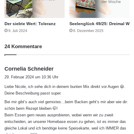
Der siebte Wert: Toleranz
Seelenglück 49/25: Dreimal W
9. Juli 2024
6. Dezember 2025
24 Kommentare
s
Cornelia Schneider
a
29. Februar 2024 um 10:36 Uhr
g
Liebe Nicole, ich sehe dich in deinem bunten Mix direkt vor Augen 😃.
t
Deine Beschreibung passt super.
:
Bei mir gibt’s auch viel gemixtes…beim Backen geht’s mir aber wie dir:
schön beim Rezept bleiben 🤭!
Beim Essen gern neues ausprobieren, wobei wenn wir zu zweit
entscheiden, an unserer Homebase essen zu gehen, ist es immer das
gleiche Lokal und ich benötige keine Speisekarte, weil ich IMMER das