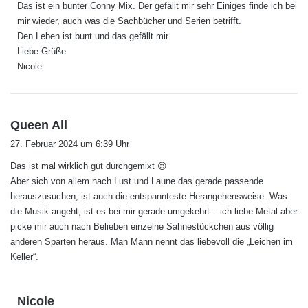
Das ist ein bunter Conny Mix. Der gefällt mir sehr Einiges finde ich bei
t
mir wieder, auch was die Sachbücher und Serien betrifft.
:
Den Leben ist bunt und das gefällt mir.
Liebe Grüße
Nicole
s
Queen All
a
27. Februar 2024 um 6:39 Uhr
g
Das ist mal wirklich gut durchgemixt 😉
t
Aber sich von allem nach Lust und Laune das gerade passende
:
herauszusuchen, ist auch die entspannteste Herangehensweise. Was
die Musik angeht, ist es bei mir gerade umgekehrt – ich liebe Metal aber
picke mir auch nach Belieben einzelne Sahnestückchen aus völlig
anderen Sparten heraus. Man Mann nennt das liebevoll die „Leichen im
Keller“.
s
Nicole