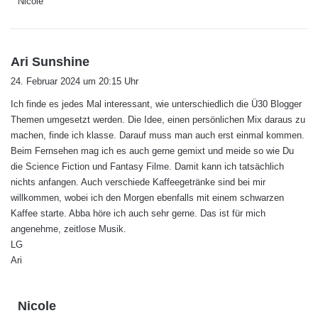
Nicole
s
Ari Sunshine
a
24. Februar 2024 um 20:15 Uhr
g
Ich finde es jedes Mal interessant, wie unterschiedlich die Ü30 Blogger
t
Themen umgesetzt werden. Die Idee, einen persönlichen Mix daraus zu
:
machen, finde ich klasse. Darauf muss man auch erst einmal kommen.
Beim Fernsehen mag ich es auch gerne gemixt und meide so wie Du
die Science Fiction und Fantasy Filme. Damit kann ich tatsächlich
nichts anfangen. Auch verschiede Kaffeegetränke sind bei mir
willkommen, wobei ich den Morgen ebenfalls mit einem schwarzen
Kaffee starte. Abba höre ich auch sehr gerne. Das ist für mich
angenehme, zeitlose Musik.
LG
Ari
s
Nicole