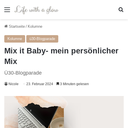
Menü
S
Startseite
/
Kolumne
Kolumne
ü30-Blogparade
Mix it Baby- mein persönlicher
Mix
Ü30-Blogparade
Nicole
23. Februar 2024
3 Minuten gelesen