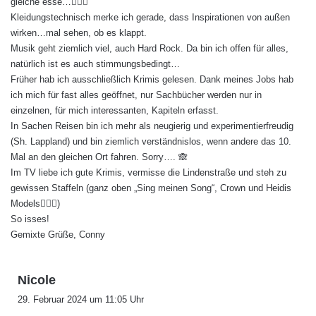
gleiche esse…🤦🏼‍♀️
Kleidungstechnisch merke ich gerade, dass Inspirationen von außen
wirken…mal sehen, ob es klappt.
Musik geht ziemlich viel, auch Hard Rock. Da bin ich offen für alles,
natürlich ist es auch stimmungsbedingt…
Früher hab ich ausschließlich Krimis gelesen. Dank meines Jobs hab
ich mich für fast alles geöffnet, nur Sachbücher werden nur in
einzelnen, für mich interessanten, Kapiteln erfasst.
In Sachen Reisen bin ich mehr als neugierig und experimentierfreudig
(Sh. Lappland) und bin ziemlich verständnislos, wenn andere das 10.
Mal an den gleichen Ort fahren. Sorry…. 🙈
Im TV liebe ich gute Krimis, vermisse die Lindenstraße und steh zu
gewissen Staffeln (ganz oben „Sing meinen Song“, Crown und Heidis
Models🤷🏼‍♀️)
So isses!
Gemixte Grüße, Conny
s
Nicole
a
29. Februar 2024 um 11:05 Uhr
g