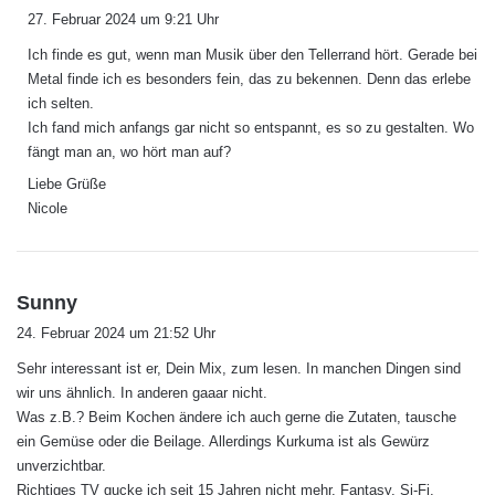
a
27. Februar 2024 um 9:21 Uhr
g
Ich finde es gut, wenn man Musik über den Tellerrand hört. Gerade bei
t
Metal finde ich es besonders fein, das zu bekennen. Denn das erlebe
:
ich selten.
Ich fand mich anfangs gar nicht so entspannt, es so zu gestalten. Wo
fängt man an, wo hört man auf?
Liebe Grüße
Nicole
s
Sunny
a
24. Februar 2024 um 21:52 Uhr
g
Sehr interessant ist er, Dein Mix, zum lesen. In manchen Dingen sind
t
wir uns ähnlich. In anderen gaaar nicht.
:
Was z.B.? Beim Kochen ändere ich auch gerne die Zutaten, tausche
ein Gemüse oder die Beilage. Allerdings Kurkuma ist als Gewürz
unverzichtbar.
Richtiges TV gucke ich seit 15 Jahren nicht mehr. Fantasy, Si-Fi,