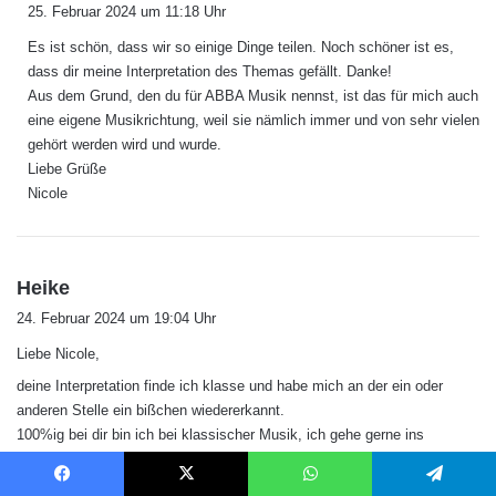
a
25. Februar 2024 um 11:18 Uhr
g
Es ist schön, dass wir so einige Dinge teilen. Noch schöner ist es,
t
dass dir meine Interpretation des Themas gefällt. Danke!
:
Aus dem Grund, den du für ABBA Musik nennst, ist das für mich auch
eine eigene Musikrichtung, weil sie nämlich immer und von sehr vielen
gehört werden wird und wurde.
Liebe Grüße
Nicole
s
Heike
a
24. Februar 2024 um 19:04 Uhr
g
Liebe Nicole,
t
:
deine Interpretation finde ich klasse und habe mich an der ein oder
anderen Stelle ein bißchen wiedererkannt.
100%ig bei dir bin ich bei klassischer Musik, ich gehe gerne ins
Konzert. Aber wenn ich in das Auto meines Vaters einsteige und dort
läuft irgendein klassisches Stück, kriege ich die Krise.
Facebook
X
WhatsApp
Telegram