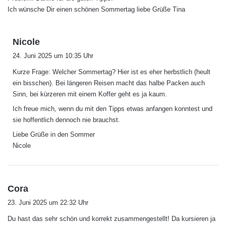
Ich wünsche Dir einen schönen Sommertag liebe Grüße Tina
s
Nicole
a
24. Juni 2025 um 10:35 Uhr
g
Kurze Frage: Welcher Sommertag? Hier ist es eher herbstlich (heult
t
ein bisschen). Bei längeren Reisen macht das halbe Packen auch
:
Sinn, bei kürzeren mit einem Koffer geht es ja kaum.
Ich freue mich, wenn du mit den Tipps etwas anfangen konntest und
sie hoffentlich dennoch nie brauchst.
Liebe Grüße in den Sommer
Nicole
s
Cora
a
23. Juni 2025 um 22:32 Uhr
g
Du hast das sehr schön und korrekt zusammengestellt! Da kursieren ja
t