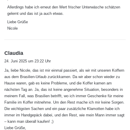
Allerdings habe ich erneut den Wert frischer Unterwäsche schätzen
gelernt und das ist ja auch etwas.
Liebe Grüße
Nicole
s
Claudia
a
24. Juni 2025 um 23:22 Uhr
g
Ja, liebe Nicole, das ist mir einmal passiert, als wir mit unseren Koffern
t
aus dem Brasilien-Urlaub zurückkamen. Da wir aber schon wieder zu
:
Hause waren, gab es keine Probleme, und die Koffer kamen am
nächsten Tag an. Ja, das ist keine angenehme Situation, besonders in
meinem Fall, was Brasilien betrifft, wo ich immer Geschenke für meine
Familie im Koffer mitnehme. Um den Rest mache ich mir keine Sorgen.
Die wichtigsten Sachen und ein paar zusätzliche Klamotten habe ich
immer im Handgepäck dabei, und den Rest, wie mein Mann immer sagt
– kann man überall kaufen! ;)
Liebe Grüße,