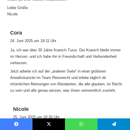
Liebe Grüße
Nicole
s
Cora
a
24. Juni 2025 um 19:11 Uhr
g
Ja, ich war über 30 Jahre Kranich Tussi. Der Kranich bleibt immer
t
im Herzen, und ich habe ihn in Freundschaft und Verbundenheit
:
verlassen.
Jetzt arbeite ich auf der „anderen Seite“ in einer größeren
Anwaltskanzlei im Team Reiserecht und erlebe täglich dii
irrtümlichen Meinungen von Mandanten, die alle glauben, im Recht
zu sein und alle genau wissen, was ihnen vermeintlich zusteht.
s
Nicole
a
25. Juni 2025 um 10:26 Uhr
g
Ich hege ein besonderes Gefühl zum Kranich. Schon immer und
t
Facebook
X
WhatsApp
Telegram