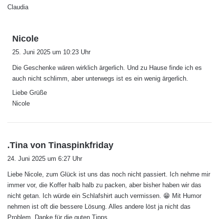
Claudia
s
Nicole
a
25. Juni 2025 um 10:23 Uhr
g
Die Geschenke wären wirklich ärgerlich. Und zu Hause finde ich es
t
auch nicht schlimm, aber unterwegs ist es ein wenig ärgerlich.
:
Liebe Grüße
Nicole
s
.Tina von Tinaspinkfriday
a
24. Juni 2025 um 6:27 Uhr
g
Liebe Nicole, zum Glück ist uns das noch nicht passiert. Ich nehme mir
t
immer vor, die Koffer halb halb zu packen, aber bisher haben wir das
:
nicht getan. Ich würde ein Schlafshirt auch vermissen. 😁 Mit Humor
nehmen ist oft die bessere Lösung. Alles andere löst ja nicht das
Problem. Danke für die guten Tipps.