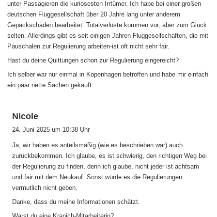
unter Passagieren die kuriosesten Irrtümer. Ich habe bei einer großen
:
deutschen Fluggesellschaft über 20 Jahre lang unter anderem
Gepäckschäden bearbeitet. Totalverluste kommen vor, aber zum Glück
selten. Allerdings gibt es seit einigen Jahren Fluggesellschaften, die mit
Pauschalen zur Regulierung arbeiten-ist oft nicht sehr fair.
Hast du deine Quittungen schon zur Regulierung eingereicht?
Ich selber war nur einmal in Kopenhagen betroffen und habe mir einfach
ein paar nette Sachen gekauft.
s
Nicole
a
24. Juni 2025 um 10:38 Uhr
g
Ja, wir haben es anteilsmäßig (wie es beschrieben war) auch
t
zurückbekommen. Ich glaube, es ist schwierig, den richtigen Weg bei
:
der Regulierung zu finden, denn ich glaube, nicht jeder ist achtsam
und fair mit dem Neukauf. Sonst würde es die Regulierungen
vermutlich nicht geben.
Danke, dass du meine Informationen schätzt.
Warst du eine Kranich-Mitarbeiterin?