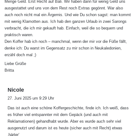
Menge Geld. Erst Recht auf Bali. Wir haben dann für wenig Geld uns
ausgestattet und uns von dem Rest noch Extras gegönnt. War also
auch noch nicht mal ein Ärgernis. Und wie Du schon sagst: man kommt
mit wenig Klamotten aus. Ich hab den ganzen Urlaub in zwei Sarongs
verbracht, die ich mir gekauft hab. Einfach, weil die so bequem und
praktisch waren.
Den Koffer hab ich noch – manchmal, wenn der mir vor die Füße fällt,
denke ich: Du warst im Gegensatz zu mir schon in Neukaledonien,
erzähl doch mal ;)
Liebe Grüße
Britta
s
Nicole
a
27. Juni 2025 um 9:29 Uhr
g
Das ist auch eine schöne Koffergeschichte, finde ich. Ich weiß, dass
t
es früher viel entspannter mit dem Gepäck (und auch mit
:
Reklamationen) gehandhabt wurde. Aber es wurde auch sehr viel
ausgenutzt und darum ist es heute (sicher auch mit Recht) etwas
‚härter‘