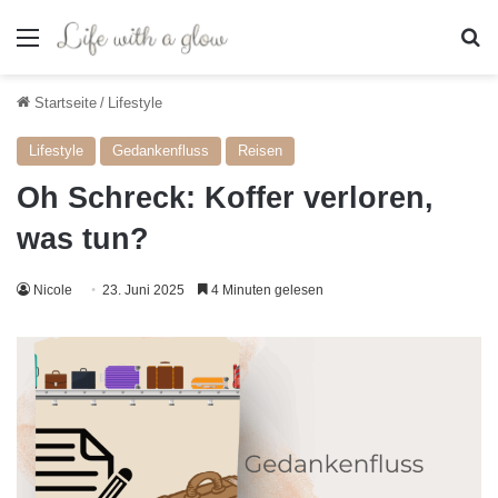
Menü
S
Startseite
/
Lifestyle
Lifestyle
Gedankenfluss
Reisen
Oh Schreck: Koffer verloren,
was tun?
Nicole
23. Juni 2025
4 Minuten gelesen