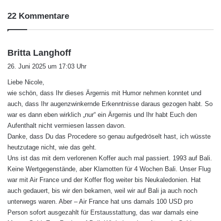
22 Kommentare
s
Britta Langhoff
a
26. Juni 2025 um 17:03 Uhr
g
Liebe Nicole,
t
wie schön, dass Ihr dieses Ärgernis mit Humor nehmen konntet und
:
auch, dass Ihr augenzwinkernde Erkenntnisse daraus gezogen habt. So
war es dann eben wirklich „nur“ ein Ärgernis und Ihr habt Euch den
Aufenthalt nicht vermiesen lassen davon.
Danke, dass Du das Procedere so genau aufgedröselt hast, ich wüsste
heutzutage nicht, wie das geht.
Uns ist das mit dem verlorenen Koffer auch mal passiert. 1993 auf Bali.
Keine Wertgegenstände, aber Klamotten für 4 Wochen Bali. Unser Flug
war mit Air France und der Koffer flog weiter bis Neukaledonien. Hat
auch gedauert, bis wir den bekamen, weil wir auf Bali ja auch noch
unterwegs waren. Aber – Air France hat uns damals 100 USD pro
Person sofort ausgezahlt für Erstausstattung, das war damals eine