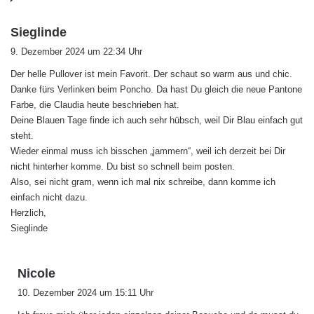
s
Sieglinde
a
9. Dezember 2024 um 22:34 Uhr
g
Der helle Pullover ist mein Favorit. Der schaut so warm aus und chic.
t
Danke fürs Verlinken beim Poncho. Da hast Du gleich die neue Pantone
:
Farbe, die Claudia heute beschrieben hat.
Deine Blauen Tage finde ich auch sehr hübsch, weil Dir Blau einfach gut
steht.
Wieder einmal muss ich bisschen „jammern“, weil ich derzeit bei Dir
nicht hinterher komme. Du bist so schnell beim posten.
Also, sei nicht gram, wenn ich mal nix schreibe, dann komme ich
einfach nicht dazu.
Herzlich,
Sieglinde
s
Nicole
a
10. Dezember 2024 um 15:11 Uhr
g