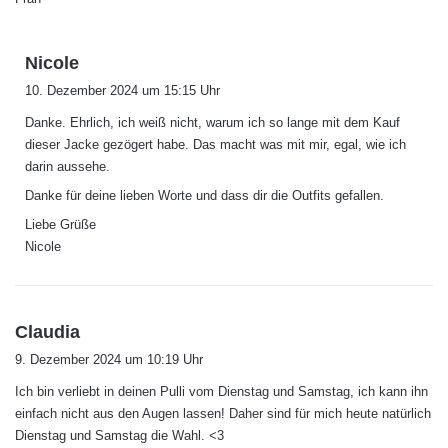
s
Nicole
a
10. Dezember 2024 um 15:15 Uhr
g
Danke. Ehrlich, ich weiß nicht, warum ich so lange mit dem Kauf
t
dieser Jacke gezögert habe. Das macht was mit mir, egal, wie ich
:
darin aussehe.
Danke für deine lieben Worte und dass dir die Outfits gefallen.
Liebe Grüße
Nicole
s
Claudia
a
9. Dezember 2024 um 10:19 Uhr
g
Ich bin verliebt in deinen Pulli vom Dienstag und Samstag, ich kann ihn
t
einfach nicht aus den Augen lassen! Daher sind für mich heute natürlich
:
Dienstag und Samstag die Wahl. <3