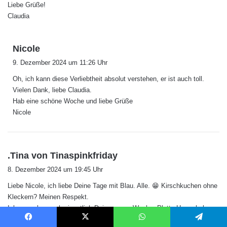
Liebe Grüße!
Claudia
s
Nicole
a
9. Dezember 2024 um 11:26 Uhr
g
Oh, ich kann diese Verliebtheit absolut verstehen, er ist auch toll.
t
Vielen Dank, liebe Claudia.
:
Hab eine schöne Woche und liebe Grüße
Nicole
s
.Tina von Tinaspinkfriday
a
8. Dezember 2024 um 19:45 Uhr
g
Liebe Nicole, ich liebe Deine Tage mit Blau. Alle. 😁 Kirschkuchen ohne
t
Kleckern? Meinen Respekt.
:
Ich mag aber auch eigentlich Deine ganze Woche. Platte Haare habe
ich auch, ich brauchte Mützen. 😁
Facebook
X
WhatsApp
Telegram