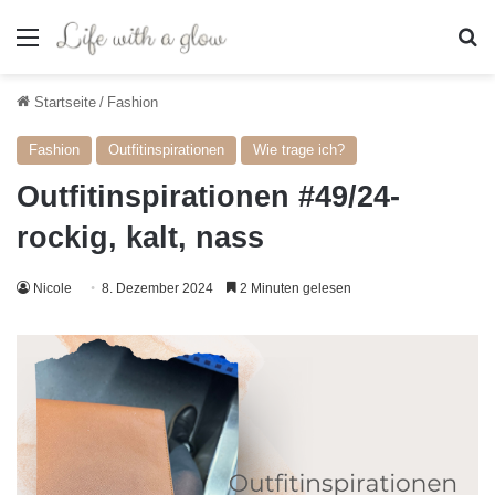
Menü
S
Startseite
/
Fashion
Fashion
Outfitinspirationen
Wie trage ich?
Outfitinspirationen #49/24-
rockig, kalt, nass
Nicole
8. Dezember 2024
2 Minuten gelesen