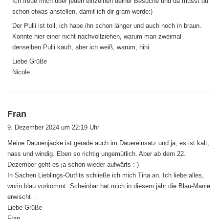
Ich freue mich über jeden einzelnen deiner Besuche und da musst du
t
schon etwas anstellen, damit ich dir gram werde:)
:
Der Pulli ist toll, ich habe ihn schon länger und auch noch in braun.
Konnte hier einer nicht nachvollziehen, warum man zweimal
denselben Pulli kauft, aber ich weiß, warum, hihi.
Liebe Grüße
Nicole
s
Fran
a
9. Dezember 2024 um 22:19 Uhr
g
Meine Daunenjacke ist gerade auch im Dauereinsatz und ja, es ist kalt,
t
nass und windig. Eben so richtig ungemütlich. Aber ab dem 22.
:
Dezember geht es ja schon wieder aufwärts :-)
In Sachen Lieblings-Outfits schließe ich mich Tina an. Ich liebe alles,
worin blau vorkommt. Scheinbar hat mich in diesem jähr die Blau-Manie
erwischt…
Liebe Grüße
Fran