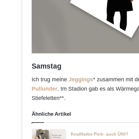
Samstag
Ich trug meine
Jeggings
* zusammen mit d
Pullunder
. Im Stadion gab es als Wärmega
Stiefeletten**.
Ähnliche Artikel
Knallfarbe Pink- auch Ü50?