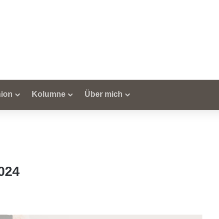
ion
Kolumne
Über mich
2024