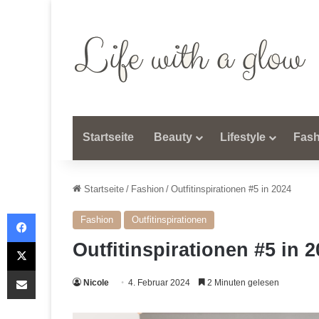
Startseite
Beauty
Lifestyle
Fash
Startseite
/
Fashion
/
Outfitinspirationen #5 in 2024
Facebook
Fashion
Outfitinspirationen
X
Outfitinspirationen #5 in 
Teile per E-Mail
Nicole
4. Februar 2024
2 Minuten gelesen