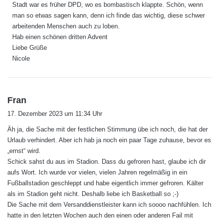
Stadt war es früher DPD, wo es bombastisch klappte. Schön, wenn
:
man so etwas sagen kann, denn ich finde das wichtig, diese schwer
arbeitenden Menschen auch zu loben.
Hab einen schönen dritten Advent
Liebe Grüße
Nicole
s
Fran
a
17. Dezember 2023 um 11:34 Uhr
g
Äh ja, die Sache mit der festlichen Stimmung übe ich noch, die hat der
t
Urlaub verhindert. Aber ich hab ja noch ein paar Tage zuhause, bevor es
:
„ernst“ wird.
Schick sahst du aus im Stadion. Dass du gefroren hast, glaube ich dir
aufs Wort. Ich wurde vor vielen, vielen Jahren regelmäßig in ein
Fußballstadion geschleppt und habe eigentlich immer gefroren. Kälter
als im Stadion geht nicht. Deshalb liebe ich Basketball so ;-)
Die Sache mit dem Versanddienstleister kann ich soooo nachfühlen. Ich
hatte in den letzten Wochen auch den einen oder anderen Fail mit