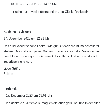
a
18. Dezember 2023 um 14:57 Uhr
g
Ist schon fast wieder überstanden zum Glück, Danke dir!
t
:
s
Sabine Gimm
a
17. Dezember 2023 um 12:21 Uhr
g
Das sind wieder schöne Looks. Wie gut Dir doch die Blümchenmuster
t
stehen. Das stelle ich jedes Mal fest. Bei uns klappt die Zustellung mit
:
dem blauen H sehr gut. Es ist meist der selbe Paketbote und der ist
zuverlässig und nett.
Liebe Grüße
Sabine
s
Nicole
a
17. Dezember 2023 um 13:01 Uhr
g
Ich danke dir. Mittlerweile mag ich die auch gern. Bei uns in der alten
t