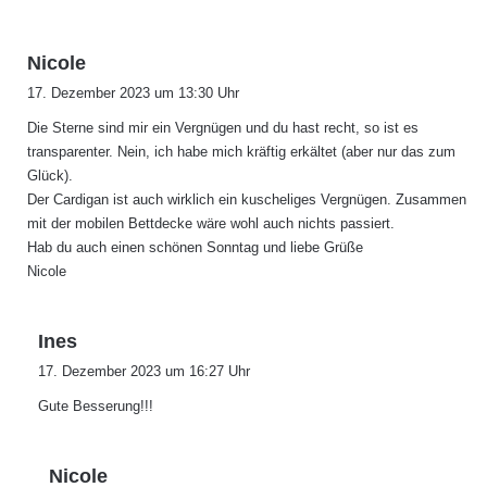
s
Nicole
a
17. Dezember 2023 um 13:30 Uhr
g
Die Sterne sind mir ein Vergnügen und du hast recht, so ist es
t
transparenter. Nein, ich habe mich kräftig erkältet (aber nur das zum
:
Glück).
Der Cardigan ist auch wirklich ein kuscheliges Vergnügen. Zusammen
mit der mobilen Bettdecke wäre wohl auch nichts passiert.
Hab du auch einen schönen Sonntag und liebe Grüße
Nicole
s
Ines
a
17. Dezember 2023 um 16:27 Uhr
g
Gute Besserung!!!
t
:
s
Nicole