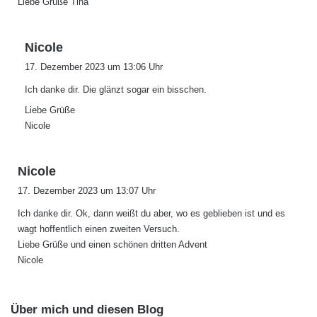
Liebe Grüße Tina
s
Nicole
a
17. Dezember 2023 um 13:06 Uhr
g
Ich danke dir. Die glänzt sogar ein bisschen.
t
:
Liebe Grüße
Nicole
s
Nicole
a
17. Dezember 2023 um 13:07 Uhr
g
Ich danke dir. Ok, dann weißt du aber, wo es geblieben ist und es
t
wagt hoffentlich einen zweiten Versuch.
:
Liebe Grüße und einen schönen dritten Advent
Nicole
Über mich und diesen Blog