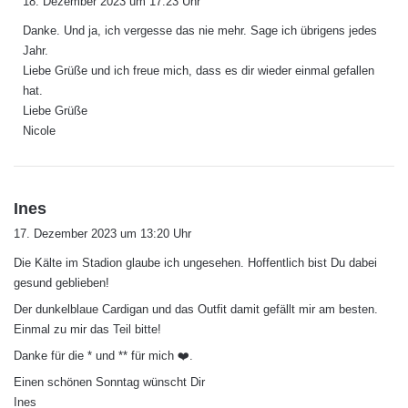
18. Dezember 2023 um 17:23 Uhr
g
Danke. Und ja, ich vergesse das nie mehr. Sage ich übrigens jedes
t
Jahr.
:
Liebe Grüße und ich freue mich, dass es dir wieder einmal gefallen
hat.
Liebe Grüße
Nicole
s
Ines
a
17. Dezember 2023 um 13:20 Uhr
g
Die Kälte im Stadion glaube ich ungesehen. Hoffentlich bist Du dabei
t
gesund geblieben!
:
Der dunkelblaue Cardigan und das Outfit damit gefällt mir am besten.
Einmal zu mir das Teil bitte!
Danke für die * und ** für mich ❤️.
Einen schönen Sonntag wünscht Dir
Ines