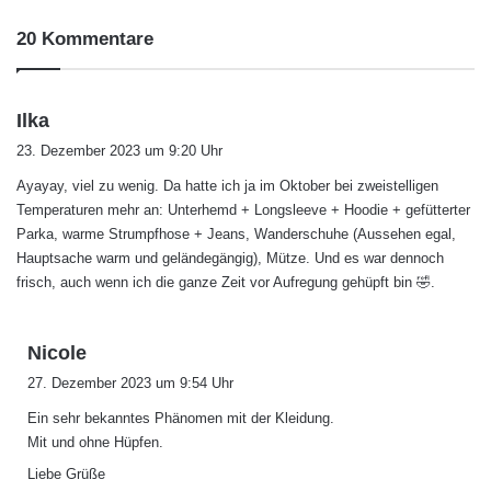
20 Kommentare
s
Ilka
a
23. Dezember 2023 um 9:20 Uhr
g
Ayayay, viel zu wenig. Da hatte ich ja im Oktober bei zweistelligen
t
Temperaturen mehr an: Unterhemd + Longsleeve + Hoodie + gefütterter
:
Parka, warme Strumpfhose + Jeans, Wanderschuhe (Aussehen egal,
Hauptsache warm und geländegängig), Mütze. Und es war dennoch
frisch, auch wenn ich die ganze Zeit vor Aufregung gehüpft bin 🤣.
s
Nicole
a
27. Dezember 2023 um 9:54 Uhr
g
Ein sehr bekanntes Phänomen mit der Kleidung.
t
Mit und ohne Hüpfen.
:
Liebe Grüße