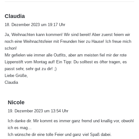
s
Claudia
a
18. Dezember 2023 um 19:17 Uhr
g
Ja, Weihnachten kann kommen! Wir sind bereit! Aber zuerst feiern wir
t
noch eine Weihnachtsfeier mit Freunden hier zu Hause! Ich freue mich
:
schon!
Mir gefielen wie immer alle Outfits, aber am meisten fiel mir der rote
Lippenstift vom Montag auf! Ein Tipp: Du solltest es öfter tragen, es
passt sehr, sehr gut zu dir! ;)
Liebe Grüße,
Claudia
s
Nicole
a
19. Dezember 2023 um 13:54 Uhr
g
Ich danke dir. Mir kommt es immer ganz fremd und knallig vor, obwohl
t
ich es mag…
:
Ich wünsche dir eine tolle Feier und ganz viel Spaß dabei.