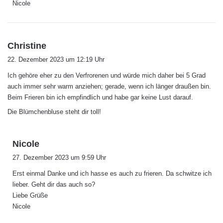
Nicole
s
Christine
a
22. Dezember 2023 um 12:19 Uhr
g
Ich gehöre eher zu den Verfrorenen und würde mich daher bei 5 Grad
t
auch immer sehr warm anziehen; gerade, wenn ich länger draußen bin.
:
Beim Frieren bin ich empfindlich und habe gar keine Lust darauf.
Die Blümchenbluse steht dir toll!
s
Nicole
a
27. Dezember 2023 um 9:59 Uhr
g
Erst einmal Danke und ich hasse es auch zu frieren. Da schwitze ich
t
lieber. Geht dir das auch so?
:
Liebe Grüße
Nicole