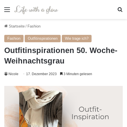
Menü
S
Startseite
/
Fashion
Fashion
Outfitinspirationen
Wie trage ich?
Outfitinspirationen 50. Woche-
Weihnachtsgrau
Nicole
17. Dezember 2023
3 Minuten gelesen