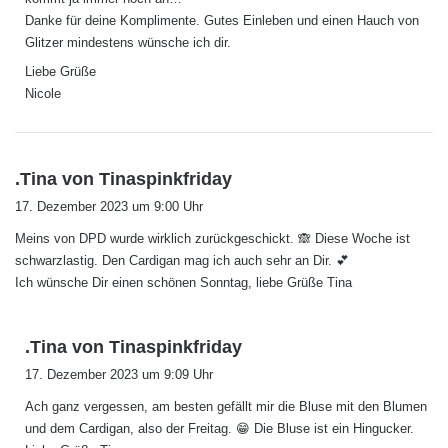
Danke für deine Komplimente. Gutes Einleben und einen Hauch von
Glitzer mindestens wünsche ich dir.
Liebe Grüße
Nicole
s
.Tina von Tinaspinkfriday
a
17. Dezember 2023 um 9:00 Uhr
g
Meins von DPD wurde wirklich zurückgeschickt. 🙈 Diese Woche ist
t
schwarzlastig. Den Cardigan mag ich auch sehr an Dir. 💕
:
Ich wünsche Dir einen schönen Sonntag, liebe Grüße Tina
s
.Tina von Tinaspinkfriday
a
17. Dezember 2023 um 9:09 Uhr
g
Ach ganz vergessen, am besten gefällt mir die Bluse mit den Blumen
t
und dem Cardigan, also der Freitag. 😁 Die Bluse ist ein Hingucker.
: