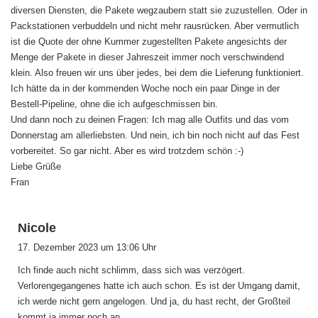
diversen Diensten, die Pakete wegzaubern statt sie zuzustellen. Oder in
Packstationen verbuddeln und nicht mehr rausrücken. Aber vermutlich
ist die Quote der ohne Kummer zugestellten Pakete angesichts der
Menge der Pakete in dieser Jahreszeit immer noch verschwindend
klein. Also freuen wir uns über jedes, bei dem die Lieferung funktioniert.
Ich hätte da in der kommenden Woche noch ein paar Dinge in der
Bestell-Pipeline, ohne die ich aufgeschmissen bin.
Und dann noch zu deinen Fragen: Ich mag alle Outfits und das vom
Donnerstag am allerliebsten. Und nein, ich bin noch nicht auf das Fest
vorbereitet. So gar nicht. Aber es wird trotzdem schön :-)
Liebe Grüße
Fran
s
Nicole
a
17. Dezember 2023 um 13:06 Uhr
g
Ich finde auch nicht schlimm, dass sich was verzögert.
t
Verlorengegangenes hatte ich auch schon. Es ist der Umgang damit,
:
ich werde nicht gern angelogen. Und ja, du hast recht, der Großteil
kommt ja immer noch an…