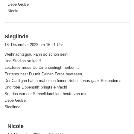
Liebe Grüße
Nicole
s
Sieglinde
a
18. Dezember 2023 um 16:21 Uhr
g
Weihnachtsgrau kann so schön sein!!
t
Und Stadion so kalt!!
:
Letzteres muss Du Dir unbedingt merken…
Ersteres hast Du mit Deinen Fotos bewiesen.
Der Cardigan hat ja mal einen feinen Schnitt, was ganz Besonderes.
Und roter Lippenstift bringts einfach!
So, das war der Schnelldurchlauf heute von mir…
Liebe Grüße
Sieglinde
s
Nicole
a