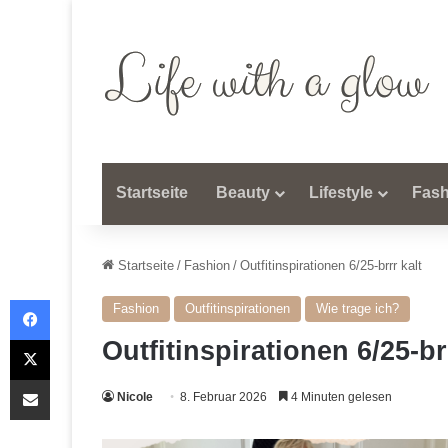
Startseite
Beauty
Lifestyle
Fash
Startseite
/
Fashion
/
Outfitinspirationen 6/25-brrr kalt
Facebook
Fashion
Outfitinspirationen
Wie trage ich?
X
Outfitinspirationen 6/25-br
Teile per E-Mail
Nicole
8. Februar 2026
4 Minuten gelesen