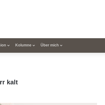
ion
Kolumne
Über mich
rr kalt