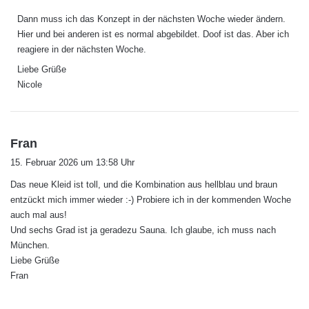
g
Dann muss ich das Konzept in der nächsten Woche wieder ändern.
t
Hier und bei anderen ist es normal abgebildet. Doof ist das. Aber ich
:
reagiere in der nächsten Woche.
Liebe Grüße
Nicole
s
Fran
a
15. Februar 2026 um 13:58 Uhr
g
Das neue Kleid ist toll, und die Kombination aus hellblau und braun
t
entzückt mich immer wieder :-) Probiere ich in der kommenden Woche
:
auch mal aus!
Und sechs Grad ist ja geradezu Sauna. Ich glaube, ich muss nach
München.
Liebe Grüße
Fran