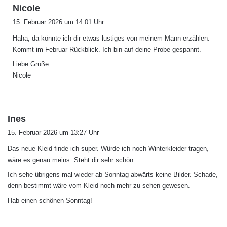
s
Nicole
a
15. Februar 2026 um 14:01 Uhr
g
Haha, da könnte ich dir etwas lustiges von meinem Mann erzählen.
t
Kommt im Februar Rückblick. Ich bin auf deine Probe gespannt.
:
Liebe Grüße
Nicole
s
Ines
a
15. Februar 2026 um 13:27 Uhr
g
Das neue Kleid finde ich super. Würde ich noch Winterkleider tragen,
t
wäre es genau meins. Steht dir sehr schön.
:
Ich sehe übrigens mal wieder ab Sonntag abwärts keine Bilder. Schade,
denn bestimmt wäre vom Kleid noch mehr zu sehen gewesen.
Hab einen schönen Sonntag!