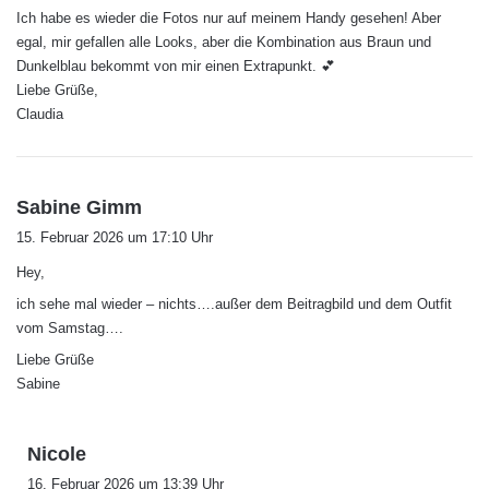
Ich habe es wieder die Fotos nur auf meinem Handy gesehen! Aber
t
egal, mir gefallen alle Looks, aber die Kombination aus Braun und
:
Dunkelblau bekommt von mir einen Extrapunkt. 💕
Liebe Grüße,
Claudia
s
Sabine Gimm
a
15. Februar 2026 um 17:10 Uhr
g
Hey,
t
:
ich sehe mal wieder – nichts….außer dem Beitragbild und dem Outfit
vom Samstag….
Liebe Grüße
Sabine
s
Nicole
a
16. Februar 2026 um 13:39 Uhr