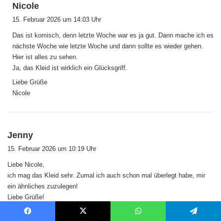
s
Nicole
a
15. Februar 2026 um 14:03 Uhr
g
Das ist komisch, denn letzte Woche war es ja gut. Dann mache ich es
t
nächste Woche wie letzte Woche und dann sollte es wieder gehen.
:
Hier ist alles zu sehen.
Ja, das Kleid ist wirklich ein Glücksgriff.
Liebe Grüße
Nicole
s
Jenny
a
15. Februar 2026 um 10:19 Uhr
g
Liebe Nicole,
t
ich mag das Kleid sehr. Zumal ich auch schon mal überlegt habe, mir
:
ein ähnliches zuzulegen!
Liebe Grüße!
Facebook
X
WhatsApp
Telegram