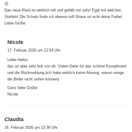
😊
Das neue Kleid ist wirklich toll und gefällt mir sehr! Egal mit welchen
Stiefeln! Die Schals finde ich ebenso toll! Braun ist echt deine Farbe!
Liebe Grüße
s
Nicole
a
17. Februar 2026 um 12:54 Uhr
g
Liebe Heike,
t
das ist aber sehr lieb von dir. Vielen Dank für das schöne Kompliment
:
und die Rückmeldung (ich habe wirklich keine Ahnung, warum einige
die Bilder nicht sehen können)
Ganz liebe Grüße
Nicole
s
Claudia
a
16. Februar 2026 um 13:30 Uhr
g