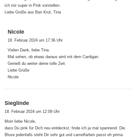
:
ich mir super in Pink vorstellen.
Liebe Grüße aus Ban Krut, Tina
s
Nicole
a
18. Februar 2024 um 17:36 Uhr
g
Vielen Dank, liebe Tina.
t
Mal sehen, ob etwas daraus wird mit dem Cardigan.
:
Genieß du weiter deine tolle Zeit.
Liebe Grüße
Nicole
s
Sieglinde
a
18. Februar 2024 um 12:09 Uhr
g
Moin liebe Nicole,
t
dass Du pink für Dich neu entdeckst, finde ich ja mal spannend. Die
:
Bluse jedenfalls steht Dir sehr gut und camelfarben passt eh prima