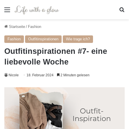
Menü
S
Startseite
/
Fashion
Fashion
Outfitinspirationen
Wie trage ich?
Outfitinspirationen #7- eine
liebevolle Woche
Nicole
18. Februar 2024
2 Minuten gelesen