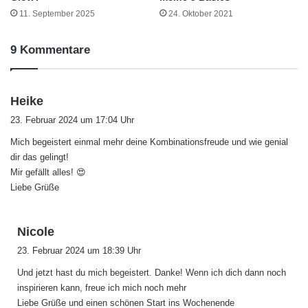
11. September 2025
24. Oktober 2021
9 Kommentare
s
Heike
a
23. Februar 2024 um 17:04 Uhr
g
Mich begeistert einmal mehr deine Kombinationsfreude und wie genial
t
dir das gelingt!
:
Mir gefällt alles! 😍
Liebe Grüße
s
Nicole
a
23. Februar 2024 um 18:39 Uhr
g
Und jetzt hast du mich begeistert. Danke! Wenn ich dich dann noch
t
inspirieren kann, freue ich mich noch mehr
:
Liebe Grüße und einen schönen Start ins Wochenende