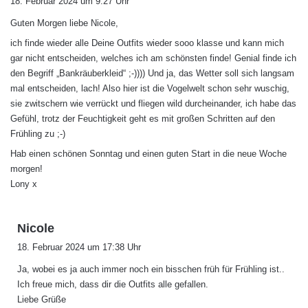
18. Februar 2024 um 9:27 Uhr
g
Guten Morgen liebe Nicole,
t
:
ich finde wieder alle Deine Outfits wieder sooo klasse und kann mich
gar nicht entscheiden, welches ich am schönsten finde! Genial finde ich
den Begriff „Bankräuberkleid“ ;-)))) Und ja, das Wetter soll sich langsam
mal entscheiden, lach! Also hier ist die Vogelwelt schon sehr wuschig,
sie zwitschern wie verrückt und fliegen wild durcheinander, ich habe das
Gefühl, trotz der Feuchtigkeit geht es mit großen Schritten auf den
Frühling zu ;-)
Hab einen schönen Sonntag und einen guten Start in die neue Woche
morgen!
Lony x
s
Nicole
a
18. Februar 2024 um 17:38 Uhr
g
Ja, wobei es ja auch immer noch ein bisschen früh für Frühling ist..
t
Ich freue mich, dass dir die Outfits alle gefallen.
:
Liebe Grüße