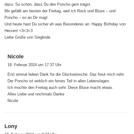
dazu. So schön, dass Du den Poncho gern trägst.
Mir gefällt am besten der Freitag, weil ich Rock und Bluse – und
Poncho – so an Dir mag!
Und heute hast Du sicher eh was Besonderes an: Happy Birthday von
Herzen! <3<3<3
Liebe Grüße von Sieglinde
s
Nicole
a
18. Februar 2024 um 17:37 Uhr
g
Erst einmal lieben Dank für die Glückwünsche. Das freut mich sehr.
t
Der Poncho ist wirklich ein feines Teil in allen Lebenslagen.
:
Ich mochte den Freitag auch sehr. Diese Bluse macht etwas.
Alles Liebe und nochmals Danke
Nicole
s
Lony
a