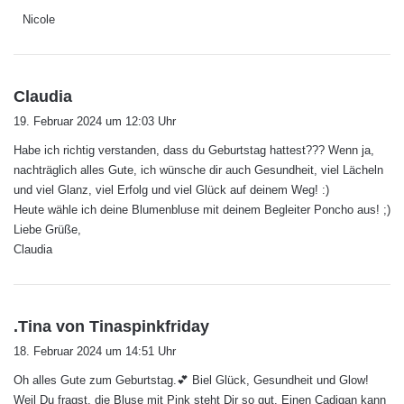
Nicole
s
Claudia
a
19. Februar 2024 um 12:03 Uhr
g
Habe ich richtig verstanden, dass du Geburtstag hattest??? Wenn ja,
t
nachträglich alles Gute, ich wünsche dir auch Gesundheit, viel Lächeln
:
und viel Glanz, viel Erfolg und viel Glück auf deinem Weg! :)
Heute wähle ich deine Blumenbluse mit deinem Begleiter Poncho aus! ;)
Liebe Grüße,
Claudia
s
.Tina von Tinaspinkfriday
a
18. Februar 2024 um 14:51 Uhr
g
Oh alles Gute zum Geburtstag.💕 Biel Glück, Gesundheit und Glow!
t
Weil Du fragst, die Bluse mit Pink steht Dir so gut. Einen Cadigan kann