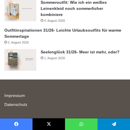
Sommeroutfit: Wie ich ein weißes
Leinenkleid noch sommerlicher
kombiniere
4. August 2026
Outfitinspirationen 31/26- Leichte Urlaubsoutfits für warme
Sommertage
2. August 2026
Seelenglück 31/26- Meer ist mehr, oder?
1. August 2026
Impressum
Datenschutz
©: 2026 Lifewithaglow
Facebook
X
WhatsApp
Telegram