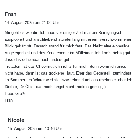
s
Fran
a
14. August 2025 um 21:06 Uhr
g
Mir geht es wie dir: Ich habe vor einiger Zeit mal ein Reinigungsöl
t
ausprobiert und anschließend stundenlang mit einem verschwommenen
:
Blick gekämpft. Danach stand für mich fest: Das bleibt eine einmalige
Angelegenheit und das Zeug endete im Mülleimer. Ich find`s richtig gut,
dass das scheinbar auch anders geht!
Trotzdem ist das Öl vermutlich nichts für mich, denn wenn ich eines
nicht habe, dann ist das trockene Haut. Eher das Gegenteil, zumindest
im Sommer. Im Winter wird sie inzwischen durchaus trockener, aber ich
fürchte, für Öl ist das noch längst nicht trocken genug ;-)
Liebe Grüße
Fran
s
Nicole
a
15. August 2025 um 10:46 Uhr
g