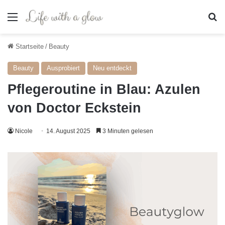
Menü
S
Startseite
/
Beauty
Beauty
Ausprobiert
Neu entdeckt
Pflegeroutine in Blau: Azulen
von Doctor Eckstein
Nicole
14. August 2025
3 Minuten gelesen