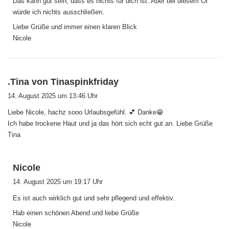
Das kann gut sein, dass es nichts für dich ist. Aber bei diesem Öl
t
würde ich nichts ausschließen.
:
Liebe Grüße und immer einen klaren Blick
Nicole
s
.Tina von Tinaspinkfriday
a
14. August 2025 um 13:46 Uhr
g
Liebe Nicole, hachz sooo Urlaubsgefühl. 💕 Danke😁
t
Ich habe trockene Haut und ja das hört sich echt gut an. Liebe Grüße
:
Tina
s
Nicole
a
14. August 2025 um 19:17 Uhr
g
Es ist auch wirklich gut und sehr pflegend und effektiv.
t
:
Hab einen schönen Abend und liebe Grüße
Nicole