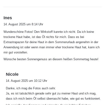
s
Ines
a
14. August 2025 um 8:14 Uhr
g
Wunderschöne Fotos! Den Wirkstoff kannte ich nicht. Da ich keine
t
trockene Haut habe, ist das Öl nichts für mich. Dass es bei
:
Extrastrapazen für deine Haut in dem Sommerurlaub angenehm in der
Anwendung ist oder wenn man immer eher trockene Haut hat, kann ich
mir gut vorstellen.
Wünsche besten Sonnengenuss an diesem heißen Sommertag heute!
s
Nicole
a
14. August 2025 um 10:12 Uhr
g
Danke, ich mag die Fotos auch sehr.
t
Ja, es ist tatsächlich gerade sehr gut zu meiner Haut und ich mag,
:
dass ich mich beim Öl selbst überrascht habe, wie gut es funktioniert.