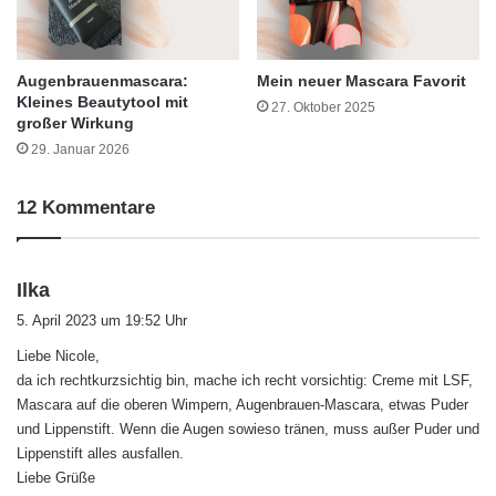
Augenbrauenmascara:
Mein neuer Mascara Favorit
Kleines Beautytool mit
27. Oktober 2025
großer Wirkung
29. Januar 2026
12 Kommentare
s
Ilka
a
5. April 2023 um 19:52 Uhr
g
Liebe Nicole,
t
da ich rechtkurzsichtig bin, mache ich recht vorsichtig: Creme mit LSF,
:
Mascara auf die oberen Wimpern, Augenbrauen-Mascara, etwas Puder
und Lippenstift. Wenn die Augen sowieso tränen, muss außer Puder und
Lippenstift alles ausfallen.
Liebe Grüße