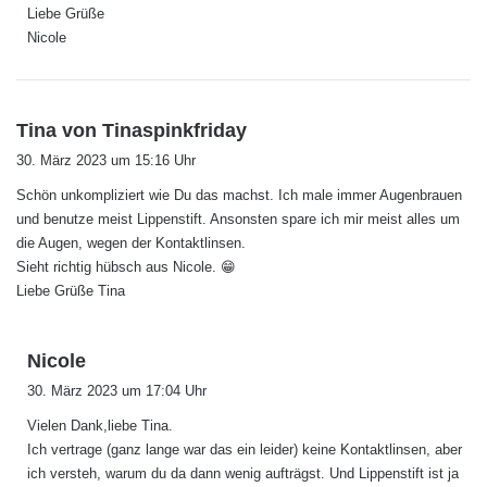
Liebe Grüße
Nicole
s
Tina von Tinaspinkfriday
a
30. März 2023 um 15:16 Uhr
g
Schön unkompliziert wie Du das machst. Ich male immer Augenbrauen
t
und benutze meist Lippenstift. Ansonsten spare ich mir meist alles um
:
die Augen, wegen der Kontaktlinsen.
Sieht richtig hübsch aus Nicole. 😁
Liebe Grüße Tina
s
Nicole
a
30. März 2023 um 17:04 Uhr
g
Vielen Dank,liebe Tina.
t
Ich vertrage (ganz lange war das ein leider) keine Kontaktlinsen, aber
:
ich versteh, warum du da dann wenig aufträgst. Und Lippenstift ist ja