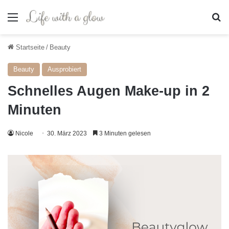
Menü
S
Startseite
/
Beauty
Beauty
Ausprobiert
Schnelles Augen Make-up in 2
Minuten
Nicole
30. März 2023
3 Minuten gelesen