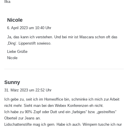
Ilka
s
Nicole
a
6. April 2023 um 10:40 Uhr
g
Ja, das kann ich verstehen. Und bei mir ist Mascara schon oft das
t
‚Ding‘. Lippenstift sowieso.
:
Liebe Grüße
Nicole
s
Sunny
a
31. März 2023 um 22:52 Uhr
g
Ich gebe zu, seit ich im Homeoffice bin, schminke ich mich zur Arbeit
t
nicht mehr. Sieht man bei den Webex Konferenzen eh nicht.
:
Ich habe zu 90% Zopf oder Dutt und ein „farbiges“ bzw. „gestreiftes“
Oberteil zur Jeans an.
Lidschattenstifte mag ich gern. Habe ich auch. Wimpern tusche ich nur