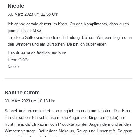
s
Nicole
a
30. März 2023 um 12:58 Uhr
g
Ich grinse gerade dezent im Kreis. Ob des Kompliments, dass du es
t
gemerkt hast 😂😂.
:
Ja, diese Stifte sind eine feine Erfindung. Bei den Wimpern liegt es an
den Wimpern und am Bürstchen. Da bin ich super eigen.
Hab du es auch fröhlich und bunt
Liebe Grüße
Nicole
s
Sabine Gimm
a
30. März 2023 um 10:13 Uhr
g
Schnell und unkompliziert – so mag ich es auch am liebsten. Das Blau
t
ist echt schön. Ich schminke meine Augen seit längerem (leider) gar
:
nicht mehr, da ich kaum noch Produkte auf den Augenlidern und an den
Wimpern vertrage. Dafür dann Make-up, Rouge und Lippenstift. So ganz