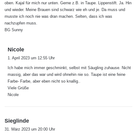
oben. Kajal für mich nur unten. Gerne z.B. in Taupe. Lippenstift. Ja. Hin
und wieder. Meine Brauen sind schwarz wie eh und je. Da muss und
musste ich noch nie was dran machen. Selten, dass ich was
nachzupfen muss.
BG Sunny
s
Nicole
a
1. April 2023 um 12:55 Uhr
g
Ich habe mich immer geschminkt, selbst mit Säugling zuhause. Nicht
t
massig, aber das war und wird ohnehin nie so. Taupe ist eine feine
:
Farbe- Farbe, aber eben nicht so knallig..
Viele Grüße
Nicole
s
Sieglinde
a
31. März 2023 um 20:00 Uhr
g