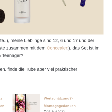
te..), meine Lieblinge sind 12, 6 und 17 und der
Liste zusammen mit dem
Concealer
;). das Set ist im
en Teenager?
n, finde die Tube aber viel praktischer
as
Wertschätzung?-
hen
Montagsgedanken
23. Mai 2022