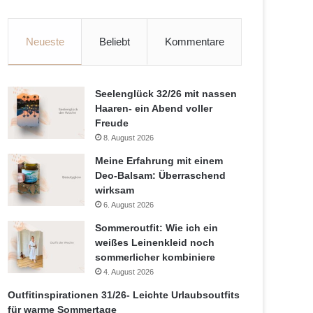
Neueste
Beliebt
Kommentare
Seelenglück 32/26 mit nassen
Haaren- ein Abend voller
Freude
8. August 2026
Meine Erfahrung mit einem
Deo-Balsam: Überraschend
wirksam
6. August 2026
Sommeroutfit: Wie ich ein
weißes Leinenkleid noch
sommerlicher kombiniere
4. August 2026
Outfitinspirationen 31/26- Leichte Urlaubsoutfits
für warme Sommertage