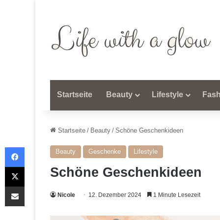
Startseite
Beauty
Lifestyle
Fash
Startseite
/
Beauty
/
Schöne Geschenkideen
Facebook
Beauty
Geschenke
Lifestyle
X
Schöne Geschenkideen
Teile per E-Mail
Nicole
12. Dezember 2024
1 Minute Lesezeit