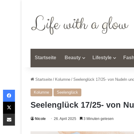
Startseite
Beauty
Lifestyle
Fash
Startseite
/
Kolumne
/
Seelenglück 17/25- von Nudeln un
Facebook
Kolumne
Seelenglück
X
Seelenglück 17/25- von N
Teile per E-Mail
Nicole
26. April 2025
3 Minuten gelesen