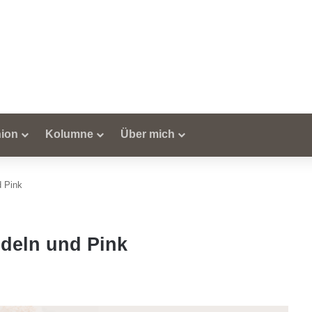
ion
Kolumne
Über mich
d Pink
udeln und Pink