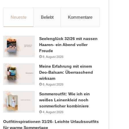
Neueste
Beliebt
Kommentare
Seelenglück 32/26 mit nassen
Haaren- ein Abend voller
Freude
8. August 2026
Meine Erfahrung mit einem
Deo-Balsam: Überraschend
wirksam
6. August 2026
Sommeroutfit: Wie ich ein
weißes Leinenkleid noch
sommerlicher kombiniere
4. August 2026
Outfitinspirationen 31/26- Leichte Urlaubsoutfits
für warme Sommertage