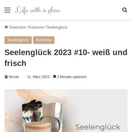
Menü
S
Startseite
/
Kolumne
/
Seelenglück
Seelenglück
Kolumne
Seelenglück 2023 #10- weiß und
frisch
Nicole
11. März 2023
3 Minuten gelesen