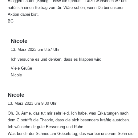
Bloggern lautet „Spring – New life sprouts“. Dazu wünschen wir uns
:
natürlich einen Beitrag von Dir. Wäre schön, wenn Du bei unserer
Aktion dabei bist.
BG
s
Nicole
a
13. März 2023 um 8:57 Uhr
g
Ich versuche es und denken, dass es klappen wird.
t
:
Viele Grüße
Nicole
s
Nicole
a
13. März 2023 um 9:00 Uhr
g
Oh, Du Arme, das tut mir sehr leid. Ich habe, was Erkältungen nach
t
dem C betrifft die Theorie, dass die sich besonders kräftig austoben.
:
Ich wünsche dir gute Besserung und Ruhe.
Was bei dir der Schnee am Geburtstag, das war bei unserem Sohn die