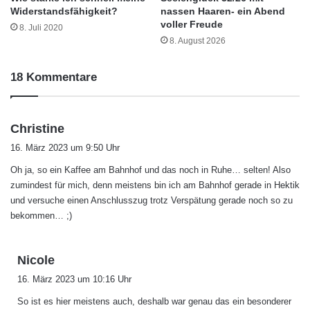
Widerstandsfähigkeit?
nassen Haaren- ein Abend
voller Freude
8. Juli 2020
8. August 2026
18 Kommentare
s
Christine
a
16. März 2023 um 9:50 Uhr
g
Oh ja, so ein Kaffee am Bahnhof und das noch in Ruhe… selten! Also
t
zumindest für mich, denn meistens bin ich am Bahnhof gerade in Hektik
:
und versuche einen Anschlusszug trotz Verspätung gerade noch so zu
bekommen… ;)
s
Nicole
a
16. März 2023 um 10:16 Uhr
g
So ist es hier meistens auch, deshalb war genau das ein besonderer
t