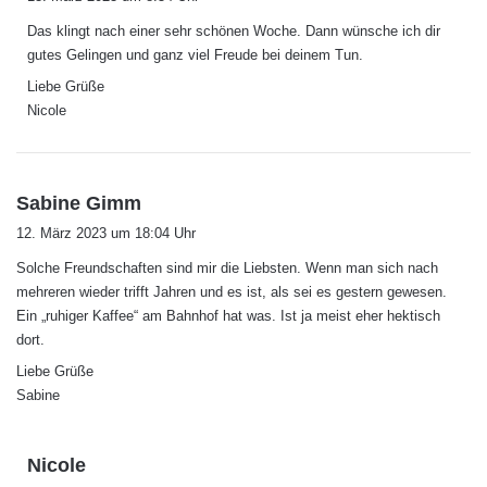
g
Das klingt nach einer sehr schönen Woche. Dann wünsche ich dir
t
gutes Gelingen und ganz viel Freude bei deinem Tun.
:
Liebe Grüße
Nicole
s
Sabine Gimm
a
12. März 2023 um 18:04 Uhr
g
Solche Freundschaften sind mir die Liebsten. Wenn man sich nach
t
mehreren wieder trifft Jahren und es ist, als sei es gestern gewesen.
:
Ein „ruhiger Kaffee“ am Bahnhof hat was. Ist ja meist eher hektisch
dort.
Liebe Grüße
Sabine
s
Nicole
a