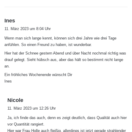
s
Ines
a
11. März 2023 um 8:04 Uhr
g
Wenn man sich lange kennt, können sich drei Jahre wie drei Tage
t
anfühlen. So einen Freund zu haben, ist wunderbar.
:
Hier hat der Schnee gestern Abend und über Nacht nochmal richtig was
drauf gelegt. Sieht hübsch aus, aber das hält so bestimmt nicht lange
an.
Ein fröhliches Wochenende wünscht Dir
Ines
s
Nicole
a
11. März 2023 um 12:26 Uhr
g
Ja, ich finde das auch, denn es zeigt deutlich, dass Qualität auch hier
t
vor Quantität rangiert.
:
Hier war Frau Holle auch fleißig, allerdings ist jetzt gerade strahlender