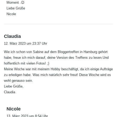
Moment .😉
:
Liebe Grüße
Nicole
s
Claudia
a
12. März 2023 um 23:37 Uhr
g
Wie ich schon von Sabine auf dem Bloggertreffen in Hamburg gehört
t
habe, freue ich mich darauf, deine Version des Treffens zu lesen.Und
:
hoffentlich mit vielen Fotos! ;)
Meine Woche war mit meinem Hobby beschäftigt, da ich einige Aufträge
zu erledigen habe. Was mich natürlich sehr freut! Diese Woche wird es
wohl genauso sein.
Liebe Grüße,
Claudia
s
Nicole
a
13. März 2023 um 8:54 Uhr