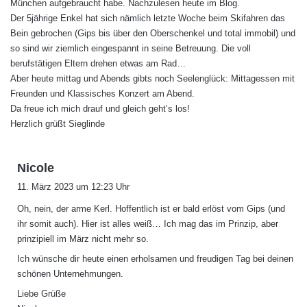
München aufgebraucht habe. Nachzulesen heute im Blog.
Der 5jährige Enkel hat sich nämlich letzte Woche beim Skifahren das
Bein gebrochen (Gips bis über den Oberschenkel und total immobil) und
so sind wir ziemlich eingespannt in seine Betreuung. Die voll
berufstätigen Eltern drehen etwas am Rad…
Aber heute mittag und Abends gibts noch Seelenglück: Mittagessen mit
Freunden und Klassisches Konzert am Abend.
Da freue ich mich drauf und gleich geht’s los!
Herzlich grüßt Sieglinde
s
Nicole
a
11. März 2023 um 12:23 Uhr
g
Oh, nein, der arme Kerl. Hoffentlich ist er bald erlöst vom Gips (und
t
ihr somit auch). Hier ist alles weiß… Ich mag das im Prinzip, aber
:
prinzipiell im März nicht mehr so.
Ich wünsche dir heute einen erholsamen und freudigen Tag bei deinen
schönen Unternehmungen.
Liebe Grüße