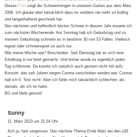
t
Dieses
Foto
zeigt die Schneemengen in unserem Garten aus dem März
:
2006. Ich glaube aber tatsächlich dass es seitdem nie mehr so kräftig
und langanhaltend geschneit hat.
Den nächsten und hoffentlich letzten Schnee in diesem Jahr erwarte ich
zum nächsten Wochenende. Am Sonntag hab ich Geburtstag und zu
meinem Geburtstag schneite es in bestimm 30 von 53 Fällen. Vielleich
regnet oder schneeregnet es auch nur.
Wie meine Woche war? Bescheiden. Seit Dienstag hat es sich eine
Erkältung in mir breit gemacht. Und bisher wurde es eigentlich jeden
Tag schlimmer. Da konnte ich natürlich auch gestern nicht mit aufs
Konzert, das seit Jahren wegen Corona verschoben worden war. Corona
hab ich lt. Test nicht. Aber ich fühle mich tatsächlich schlechter, als
damals, als ich es hatte.
BG und bleib gesund
s
Sunny
a
11. März 2023 um 21:54 Uhr
g
Ach ja, fast vergessen. Das nächste Thema Ende März bei den ü30
t