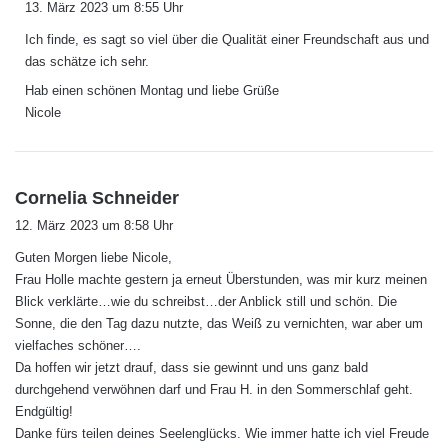
13. März 2023 um 8:55 Uhr
g
Ich finde, es sagt so viel über die Qualität einer Freundschaft aus und
t
das schätze ich sehr.
:
Hab einen schönen Montag und liebe Grüße
Nicole
s
Cornelia Schneider
a
12. März 2023 um 8:58 Uhr
g
Guten Morgen liebe Nicole,
t
Frau Holle machte gestern ja erneut Überstunden, was mir kurz meinen
:
Blick verklärte…wie du schreibst…der Anblick still und schön. Die
Sonne, die den Tag dazu nutzte, das Weiß zu vernichten, war aber um
vielfaches schöner….
Da hoffen wir jetzt drauf, dass sie gewinnt und uns ganz bald
durchgehend verwöhnen darf und Frau H. in den Sommerschlaf geht.
Endgültig!
Danke fürs teilen deines Seelenglücks. Wie immer hatte ich viel Freude