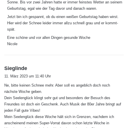
Sonne. Bis vor zwei Jahren hatte er immer feinstes Wetter an seinem
Geburtstag, egal wie der Tag davor und danach waren.
Jetzt bin ich gespannt, ob du einen weißen Geburtstag haben wirst.
Hier wird der Schnee leider immer allzu schnell grau und er kommt-
spät.
Eine schöne und vor allen Dingen gesunde Woche
Nicole
s
Sieglinde
a
11. März 2023 um 11:40 Uhr
g
Ne, bitte keinen Schnee mehr. Aber soll es angeblich doch noch
t
nächste Woche geben.
:
Dein Seelenglück klingt sehr gut und besonders der Besuch des
Freundes ist doch ein Geschenk. Auch Musik der 80er Jahre bringt auf
jeden Fall gute Vibes!
Mein Seelenglück diese Woche hält sich in Grenzen, nachdem ich
anscheinend meinen Super-Vorrat davon schon letzte Woche in