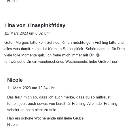
Nicole
s
Tina von Tinaspinkfriday
a
11. März 2023 um 8:32 Uhr
g
Guten Morgen, bitte kein Schnee. ☺️ Ich möchte gern Frühling bitte und
t
alles was damit zu hat ist für mich Seelenglück. Schön dass es für Dich
:
viele tolle Momente gab. Ich freue mich immer mit Dir. 😁
Ich wünsche Dir ein wunderschönes Wochenende, liebe Grüße Tina
s
Nicole
a
11. März 2023 um 12:24 Uhr
g
Das freut mich so, dass ich auch merke, dass du so mitfreust.
t
Ich bin jetzt auch sowas von bereit für Frühling. Allein der Frühling
:
scheint es noch nicht zu sein…
Hab ein schöne Wochenende und liebe Grüße
Nicole