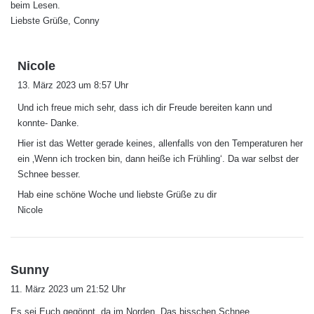
beim Lesen.
Liebste Grüße, Conny
s
Nicole
a
13. März 2023 um 8:57 Uhr
g
Und ich freue mich sehr, dass ich dir Freude bereiten kann und
t
konnte- Danke.
:
Hier ist das Wetter gerade keines, allenfalls von den Temperaturen her
ein ‚Wenn ich trocken bin, dann heiße ich Frühling‘. Da war selbst der
Schnee besser.
Hab eine schöne Woche und liebste Grüße zu dir
Nicole
s
Sunny
a
11. März 2023 um 21:52 Uhr
g
Es sei Euch gegönnt, da im Norden. Das bisschen Schnee.