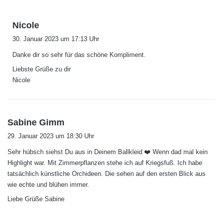
s
Nicole
a
30. Januar 2023 um 17:13 Uhr
g
Danke dir so sehr für das schöne Kompliment.
t
:
Liebste Grüße zu dir
Nicole
s
Sabine Gimm
a
29. Januar 2023 um 18:30 Uhr
g
Sehr hübsch siehst Du aus in Deinem Ballkleid ❤️ Wenn dad mal kein
t
Highlight war. Mit Zimmerpflanzen stehe ich auf Kriegsfuß. Ich habe
:
tatsächlich künstliche Orchideen. Die sehen auf den ersten Blick aus
wie echte und blühen immer.
Liebe Grüße Sabine