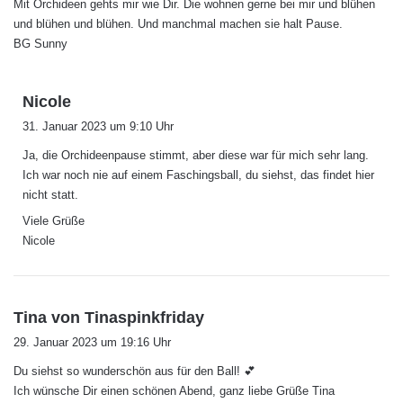
Mit Orchideen gehts mir wie Dir. Die wohnen gerne bei mir und blühen
und blühen und blühen. Und manchmal machen sie halt Pause.
BG Sunny
s
Nicole
a
31. Januar 2023 um 9:10 Uhr
g
Ja, die Orchideenpause stimmt, aber diese war für mich sehr lang.
t
Ich war noch nie auf einem Faschingsball, du siehst, das findet hier
:
nicht statt.
Viele Grüße
Nicole
s
Tina von Tinaspinkfriday
a
29. Januar 2023 um 19:16 Uhr
g
Du siehst so wunderschön aus für den Ball! 💕
t
Ich wünsche Dir einen schönen Abend, ganz liebe Grüße Tina
: