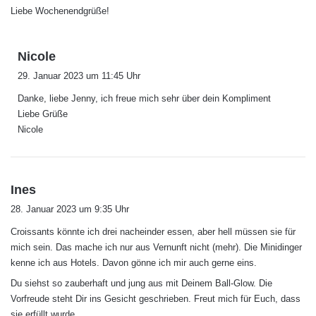
Liebe Wochenendgrüße!
:
s
Nicole
a
29. Januar 2023 um 11:45 Uhr
g
Danke, liebe Jenny, ich freue mich sehr über dein Kompliment
t
Liebe Grüße
:
Nicole
s
Ines
a
28. Januar 2023 um 9:35 Uhr
g
Croissants könnte ich drei nacheinder essen, aber hell müssen sie für
t
mich sein. Das mache ich nur aus Vernunft nicht (mehr). Die Minidinger
:
kenne ich aus Hotels. Davon gönne ich mir auch gerne eins.
Du siehst so zauberhaft und jung aus mit Deinem Ball-Glow. Die
Vorfreude steht Dir ins Gesicht geschrieben. Freut mich für Euch, dass
sie erfüllt wurde.