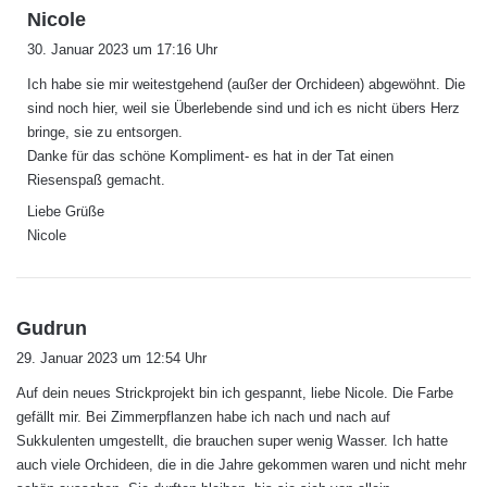
s
Nicole
a
30. Januar 2023 um 17:16 Uhr
g
Ich habe sie mir weitestgehend (außer der Orchideen) abgewöhnt. Die
t
sind noch hier, weil sie Überlebende sind und ich es nicht übers Herz
:
bringe, sie zu entsorgen.
Danke für das schöne Kompliment- es hat in der Tat einen
Riesenspaß gemacht.
Liebe Grüße
Nicole
s
Gudrun
a
29. Januar 2023 um 12:54 Uhr
g
Auf dein neues Strickprojekt bin ich gespannt, liebe Nicole. Die Farbe
t
gefällt mir. Bei Zimmerpflanzen habe ich nach und nach auf
:
Sukkulenten umgestellt, die brauchen super wenig Wasser. Ich hatte
auch viele Orchideen, die in die Jahre gekommen waren und nicht mehr