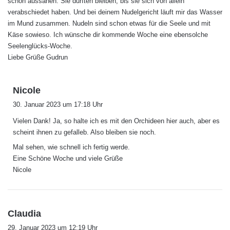
schön aussahen. Sie durften bleiben, bis sie sich von allein
verabschiedet haben. Und bei deinem Nudelgericht läuft mir das Wasser
im Mund zusammen. Nudeln sind schon etwas für die Seele und mit
Käse sowieso. Ich wünsche dir kommende Woche eine ebensolche
Seelenglücks-Woche.
Liebe Grüße Gudrun
s
Nicole
a
30. Januar 2023 um 17:18 Uhr
g
Vielen Dank! Ja, so halte ich es mit den Orchideen hier auch, aber es
t
scheint ihnen zu gefalleb. Also bleiben sie noch.
:
Mal sehen, wie schnell ich fertig werde.
Eine Schöne Woche und viele Grüße
Nicole
s
Claudia
a
29. Januar 2023 um 12:19 Uhr