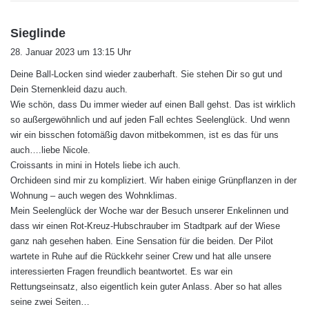
s
Sieglinde
a
28. Januar 2023 um 13:15 Uhr
g
Deine Ball-Locken sind wieder zauberhaft. Sie stehen Dir so gut und
t
Dein Sternenkleid dazu auch.
:
Wie schön, dass Du immer wieder auf einen Ball gehst. Das ist wirklich
so außergewöhnlich und auf jeden Fall echtes Seelenglück. Und wenn
wir ein bisschen fotomäßig davon mitbekommen, ist es das für uns
auch….liebe Nicole.
Croissants in mini in Hotels liebe ich auch.
Orchideen sind mir zu kompliziert. Wir haben einige Grünpflanzen in der
Wohnung – auch wegen des Wohnklimas.
Mein Seelenglück der Woche war der Besuch unserer Enkelinnen und
dass wir einen Rot-Kreuz-Hubschrauber im Stadtpark auf der Wiese
ganz nah gesehen haben. Eine Sensation für die beiden. Der Pilot
wartete in Ruhe auf die Rückkehr seiner Crew und hat alle unsere
interessierten Fragen freundlich beantwortet. Es war ein
Rettungseinsatz, also eigentlich kein guter Anlass. Aber so hat alles
seine zwei Seiten…