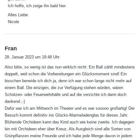
Ich hoffe, ich zeige ihn bald hier.
Alles Liebe
Nicole
s
Fran
a
28. Januar 2023 um 19:48 Uhr
g
Also bitte, so wenig ist das nun wirklich nicht: Ein Ball zählt mindestens
t
doppelt, weil schon die Vorbereitungen ein Glücksmoment sind! Ein
:
bisschen beneide ich dich ja, denn ich war schon lange nicht mehr auf
einem Ball. Die einzigen, die zur Verfügung stehen würden, wären
Schützen- oder Feuerwehrbälle und auf die verzichte ich dann doch
dankend ;-)
Dafür war ich am Mittwoch im Theater und es war sooooo großartig! Der
Besuch kommt definitiv ins Glücks-Marmeladenglas für dieses Jahr.
Blühende Orchideen kann das Kind auch wie keine zweite. Ich dagegen
bin mit Orchideen eher über Kreuz. Als Ausgleich sind alle Sorten von
Grünpflanzen meine Freunde und ich habe jede Menge davon in jedem