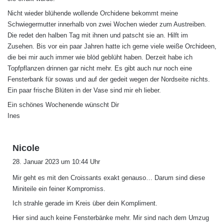
Nicht wieder blühende wollende Orchidene bekommt meine
Schwiegermutter innerhalb von zwei Wochen wieder zum Austreiben.
Die redet den halben Tag mit ihnen und patscht sie an. Hilft im
Zusehen. Bis vor ein paar Jahren hatte ich gerne viele weiße Orchideen,
die bei mir auch immer wie blöd geblüht haben. Derzeit habe ich
Topfpflanzen drinnen gar nicht mehr. Es gibt auch nur noch eine
Fensterbank für sowas und auf der gedeit wegen der Nordseite nichts.
Ein paar frische Blüten in der Vase sind mir eh lieber.
Ein schönes Wochenende wünscht Dir
Ines
s
Nicole
a
28. Januar 2023 um 10:44 Uhr
g
Mir geht es mit den Croissants exakt genauso… Darum sind diese
t
Miniteile ein feiner Kompromiss.
:
Ich strahle gerade im Kreis über dein Kompliment.
Hier sind auch keine Fensterbänke mehr. Mir sind nach dem Umzug