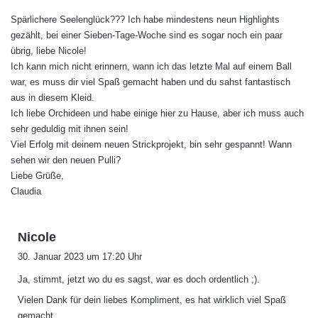
g
Spärlichere Seelenglück??? Ich habe mindestens neun Highlights
t
gezählt, bei einer Sieben-Tage-Woche sind es sogar noch ein paar
:
übrig, liebe Nicole!
Ich kann mich nicht erinnern, wann ich das letzte Mal auf einem Ball
war, es muss dir viel Spaß gemacht haben und du sahst fantastisch
aus in diesem Kleid.
Ich liebe Orchideen und habe einige hier zu Hause, aber ich muss auch
sehr geduldig mit ihnen sein!
Viel Erfolg mit deinem neuen Strickprojekt, bin sehr gespannt! Wann
sehen wir den neuen Pulli?
Liebe Grüße,
Claudia
s
Nicole
a
30. Januar 2023 um 17:20 Uhr
g
Ja, stimmt, jetzt wo du es sagst, war es doch ordentlich ;).
t
:
Vielen Dank für dein liebes Kompliment, es hat wirklich viel Spaß
gemacht..