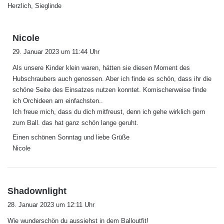
Herzlich, Sieglinde
s
Nicole
a
29. Januar 2023 um 11:44 Uhr
g
Als unsere Kinder klein waren, hätten sie diesen Moment des
t
Hubschraubers auch genossen. Aber ich finde es schön, dass ihr die
:
schöne Seite des Einsatzes nutzen konntet. Komischerweise finde
ich Orchideen am einfachsten..
Ich freue mich, dass du dich mitfreust, denn ich gehe wirklich gern
zum Ball. das hat ganz schön lange geruht.
Einen schönen Sonntag und liebe Grüße
Nicole
s
Shadownlight
a
28. Januar 2023 um 12:11 Uhr
g
Wie wunderschön du aussiehst in dem Balloutfit!
t