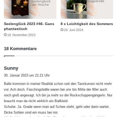
Seelenglück 2023 #46- Gans
8 x Leichtigkeit des Sommers
phantastisch
28. Juni 2024
18. November 2023
18 Kommentare
s
Sunny
a
30. Januar 2023 um 21:21 Uhr
g
Balle kommen in meiner Realität schon seit den Tanzkursen nicht mehr
t
vor. Ach doch. Faschingsbälle waren bei uns bis Mitte der 90er auch
:
noch groß angesagt. Ich bin ja mehr so die Rockschuppengängerin. Nur
braucht man da nicht wirklich ein Ballkleid.
Schuhe. Ja. Grade wenn man auf Schee steht, geht oder darin wartet.
Dicke Sohlen sind ein muss bei mir.