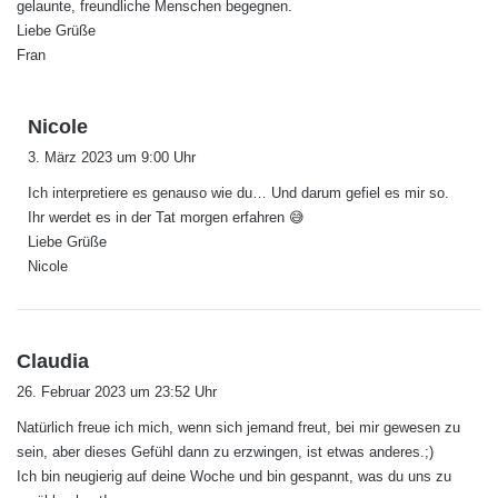
gelaunte, freundliche Menschen begegnen.
Liebe Grüße
Fran
s
Nicole
a
3. März 2023 um 9:00 Uhr
g
Ich interpretiere es genauso wie du… Und darum gefiel es mir so.
t
Ihr werdet es in der Tat morgen erfahren 😅
:
Liebe Grüße
Nicole
s
Claudia
a
26. Februar 2023 um 23:52 Uhr
g
Natürlich freue ich mich, wenn sich jemand freut, bei mir gewesen zu
t
sein, aber dieses Gefühl dann zu erzwingen, ist etwas anderes.;)
:
Ich bin neugierig auf deine Woche und bin gespannt, was du uns zu