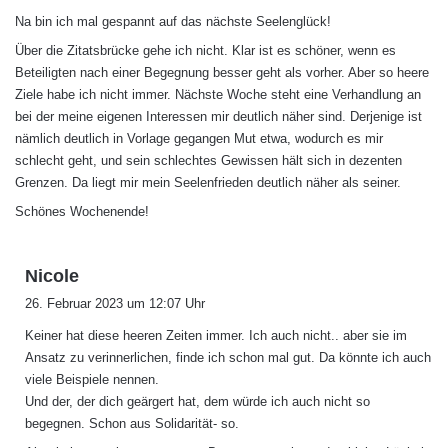
g
Na bin ich mal gespannt auf das nächste Seelenglück!
t
:
Über die Zitatsbrücke gehe ich nicht. Klar ist es schöner, wenn es
Beteiligten nach einer Begegnung besser geht als vorher. Aber so heere
Ziele habe ich nicht immer. Nächste Woche steht eine Verhandlung an
bei der meine eigenen Interessen mir deutlich näher sind. Derjenige ist
nämlich deutlich in Vorlage gegangen Mut etwa, wodurch es mir
schlecht geht, und sein schlechtes Gewissen hält sich in dezenten
Grenzen. Da liegt mir mein Seelenfrieden deutlich näher als seiner.
Schönes Wochenende!
s
Nicole
a
26. Februar 2023 um 12:07 Uhr
g
Keiner hat diese heeren Zeiten immer. Ich auch nicht.. aber sie im
t
Ansatz zu verinnerlichen, finde ich schon mal gut. Da könnte ich auch
:
viele Beispiele nennen.
Und der, der dich geärgert hat, dem würde ich auch nicht so
begegnen. Schon aus Solidarität- so.