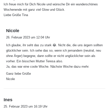
Ich freue mich für Dich Nicole und wünsche Dir ein wunderschönes
Wochenende mit ganz viel Glow und Glück.
Liebe Grüße Tina
s
Nicole
a
26. Februar 2023 um 12:04 Uhr
g
Ich glaube, ihr seht das zu stark 😂. Nicht die, die uns ärgern sollten
t
glücklicher sein. Ich sehe das so, wenn ich jemandem (neutral, neu
:
ohne Ärger) begegne, dann sollte er nicht unglücklicher sein als
vorher. Ein bisschen Mutter Teresa also.
Ja, das war eine coole Woche. Nächste Woche dazu mehr.
Ganz liebe Grüße
Nicole
s
Ines
a
25. Februar 2023 um 16:19 Uhr