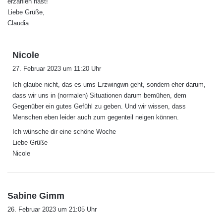
erzählen hast!
Liebe Grüße,
Claudia
s
Nicole
a
27. Februar 2023 um 11:20 Uhr
g
Ich glaube nicht, das es ums Erzwingwn geht, sondern eher darum,
t
dass wir uns in (normalen) Situationen darum bemühen, dem
:
Gegenüber ein gutes Gefühl zu geben. Und wir wissen, dass
Menschen eben leider auch zum gegenteil neigen können.
Ich wünsche dir eine schöne Woche
Liebe Grüße
Nicole
s
Sabine Gimm
a
26. Februar 2023 um 21:05 Uhr
g