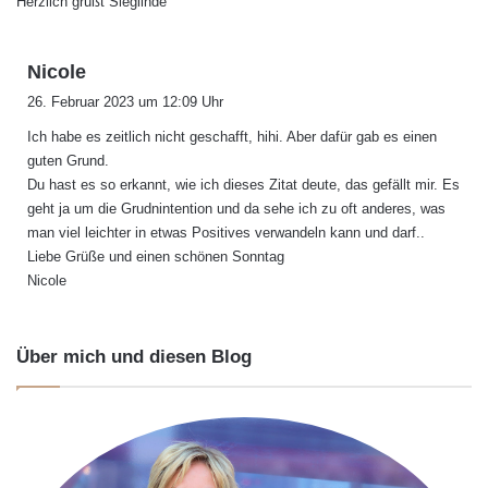
Herzlich grüßt Sieglinde
s
Nicole
a
26. Februar 2023 um 12:09 Uhr
g
Ich habe es zeitlich nicht geschafft, hihi. Aber dafür gab es einen
t
guten Grund.
:
Du hast es so erkannt, wie ich dieses Zitat deute, das gefällt mir. Es
geht ja um die Grudnintention und da sehe ich zu oft anderes, was
man viel leichter in etwas Positives verwandeln kann und darf..
Liebe Grüße und einen schönen Sonntag
Nicole
Über mich und diesen Blog