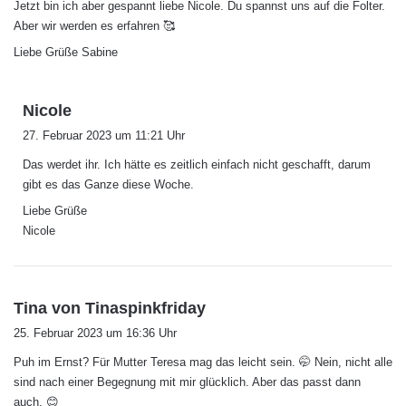
Jetzt bin ich aber gespannt liebe Nicole. Du spannst uns auf die Folter.
t
Aber wir werden es erfahren 🥰
:
Liebe Grüße Sabine
s
Nicole
a
27. Februar 2023 um 11:21 Uhr
g
Das werdet ihr. Ich hätte es zeitlich einfach nicht geschafft, darum
t
gibt es das Ganze diese Woche.
:
Liebe Grüße
Nicole
s
Tina von Tinaspinkfriday
a
25. Februar 2023 um 16:36 Uhr
g
Puh im Ernst? Für Mutter Teresa mag das leicht sein. 🤭 Nein, nicht alle
t
sind nach einer Begegnung mit mir glücklich. Aber das passt dann
:
auch. 😊