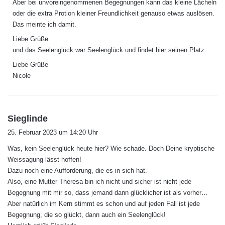
Aber bei unvoreingenommenen Begegnungen kann das kleine Lächeln
oder die extra Protion kleiner Freundlichkeit genauso etwas auslösen.
Das meinte ich damit.
Liebe Grüße
und das Seelenglück war Seelenglück und findet hier seinen Platz.
Liebe Grüße
Nicole
s
Sieglinde
a
25. Februar 2023 um 14:20 Uhr
g
Was, kein Seelenglück heute hier? Wie schade. Doch Deine kryptische
t
Weissagung lässt hoffen!
:
Dazu noch eine Aufforderung, die es in sich hat.
Also, eine Mutter Theresa bin ich nicht und sicher ist nicht jede
Begegnung mit mir so, dass jemand dann glücklicher ist als vorher…
Aber natürlich im Kern stimmt es schon und auf jeden Fall ist jede
Begegnung, die so glückt, dann auch ein Seelenglück!