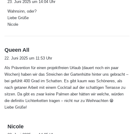
23. Juni 2025 um 14:04 Uhr
g
Wahnsinn, oder?
t
Liebe Grüße
:
Nicole
s
Queen All
a
22. Juni 2025 um 11:53 Uhr
g
Als Prävention für einen projektfreien Urlaub (dauert noch ein paar
t
Wochen) haben wir das Streichen der Gartenhütte hinter uns gebracht –
:
bei gefühlt 400 Grad im Schatten. Es gibt kaum was Schöneres, als
nach getaner Arbeit mit einem Cocktail auf der schattigen Terrasse zu
sitzen. Da gibt es zwar keine Palmen aber hätten wir welche, würden
die definitiv Lichterketten tragen – nicht nur zu Weihnachten 😁
Liebe Grüße!
s
Nicole
a