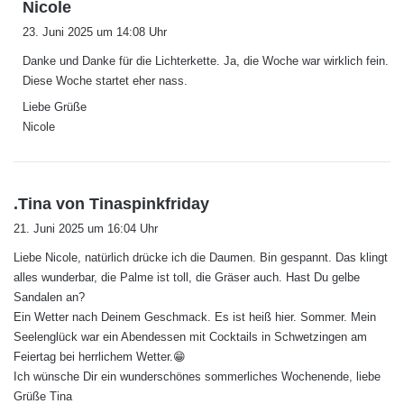
s
Nicole
a
23. Juni 2025 um 14:08 Uhr
g
Danke und Danke für die Lichterkette. Ja, die Woche war wirklich fein.
t
Diese Woche startet eher nass.
:
Liebe Grüße
Nicole
s
.Tina von Tinaspinkfriday
a
21. Juni 2025 um 16:04 Uhr
g
Liebe Nicole, natürlich drücke ich die Daumen. Bin gespannt. Das klingt
t
alles wunderbar, die Palme ist toll, die Gräser auch. Hast Du gelbe
:
Sandalen an?
Ein Wetter nach Deinem Geschmack. Es ist heiß hier. Sommer. Mein
Seelenglück war ein Abendessen mit Cocktails in Schwetzingen am
Feiertag bei herrlichem Wetter.😁
Ich wünsche Dir ein wunderschönes sommerliches Wochenende, liebe
Grüße Tina