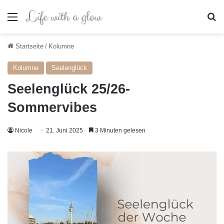
Menü
S
Startseite
/
Kolumne
Kolumne
Seelenglück
Seelenglück 25/26-
Sommervibes
Nicole
21. Juni 2025
3 Minuten gelesen