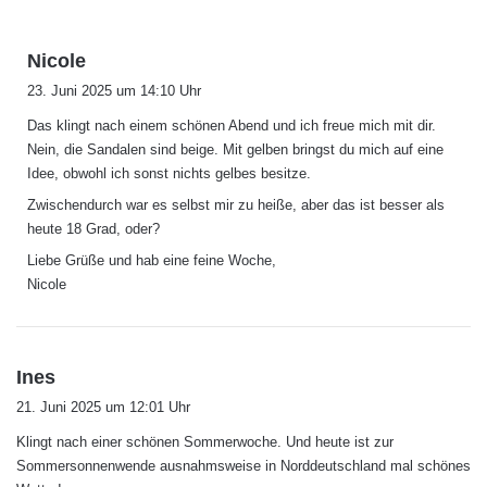
s
Nicole
a
23. Juni 2025 um 14:10 Uhr
g
Das klingt nach einem schönen Abend und ich freue mich mit dir.
t
Nein, die Sandalen sind beige. Mit gelben bringst du mich auf eine
:
Idee, obwohl ich sonst nichts gelbes besitze.
Zwischendurch war es selbst mir zu heiße, aber das ist besser als
heute 18 Grad, oder?
Liebe Grüße und hab eine feine Woche,
Nicole
s
Ines
a
21. Juni 2025 um 12:01 Uhr
g
Klingt nach einer schönen Sommerwoche. Und heute ist zur
t
Sommersonnenwende ausnahmsweise in Norddeutschland mal schönes
: