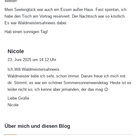
Wetter!
Mein Seelenglück war auch ein Essen außer Haus. Fast spontan, ich
habe den Tisch am Vortrag reserviert. Der Nachtisch war so köstlich.
Es war Waldmeistersahneeis dabei.
Hab einen sonnigen Tag!
s
Nicole
a
23. Juni 2025 um 14:12 Uhr
g
Ich.Will.Waldmeistersahneeis.
t
Waldmeister liebe ich sehr, schon immer. Darum freue ich mich mit
:
dir. Stimmt, es war ein schöner Sommersonnenwendetag. Heute ist es
leider nicht so, ich kenne aber jemanden, der das mag 😉
Liebe Grüße
Nicole
Über mich und diesen Blog