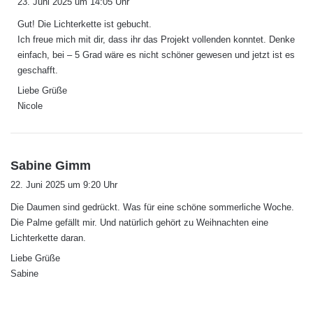
23. Juni 2025 um 14:05 Uhr
g
Gut! Die Lichterkette ist gebucht.
t
Ich freue mich mit dir, dass ihr das Projekt vollenden konntet. Denke
:
einfach, bei – 5 Grad wäre es nicht schöner gewesen und jetzt ist es
geschafft.
Liebe Grüße
Nicole
s
Sabine Gimm
a
22. Juni 2025 um 9:20 Uhr
g
Die Daumen sind gedrückt. Was für eine schöne sommerliche Woche.
t
Die Palme gefällt mir. Und natürlich gehört zu Weihnachten eine
:
Lichterkette daran.
Liebe Grüße
Sabine