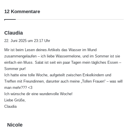
12 Kommentare
s
Claudia
a
22. Juni 2025 um 23:17 Uhr
g
Mir ist beim Lesen deines Artikels das Wasser im Mund
t
zusammengelaufen – ich liebe Wassermelone, und im Sommer ist sie
:
einfach ein Muss. Salat ist seit ein paar Tagen mein tägliches Essen –
Sommer pur!
Ich hatte eine tolle Woche, aufgeteilt zwischen Enkelkindern und
Treffen mit Freundinnen, darunter auch meine „Tollen Frauen“ – was will
man mehr??? <3
Ich wünsche dir eine wundervolle Woche!
Liebe Grüße,
Claudia
s
Nicole