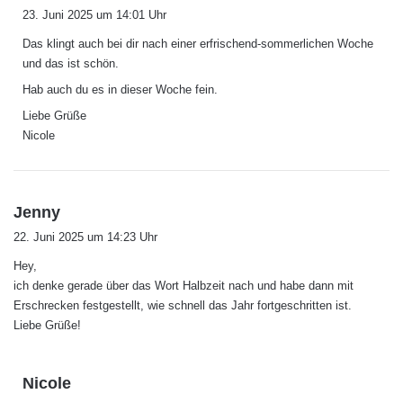
a
23. Juni 2025 um 14:01 Uhr
g
Das klingt auch bei dir nach einer erfrischend-sommerlichen Woche
t
und das ist schön.
:
Hab auch du es in dieser Woche fein.
Liebe Grüße
Nicole
s
Jenny
a
22. Juni 2025 um 14:23 Uhr
g
Hey,
t
ich denke gerade über das Wort Halbzeit nach und habe dann mit
:
Erschrecken festgestellt, wie schnell das Jahr fortgeschritten ist.
Liebe Grüße!
s
Nicole
a