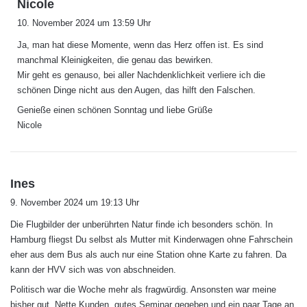
s
Nicole
a
10. November 2024 um 13:59 Uhr
g
Ja, man hat diese Momente, wenn das Herz offen ist. Es sind
t
manchmal Kleinigkeiten, die genau das bewirken.
:
Mir geht es genauso, bei aller Nachdenklichkeit verliere ich die
schönen Dinge nicht aus den Augen, das hilft den Falschen.
Genieße einen schönen Sonntag und liebe Grüße
Nicole
s
Ines
a
9. November 2024 um 19:13 Uhr
g
Die Flugbilder der unberührten Natur finde ich besonders schön. In
t
Hamburg fliegst Du selbst als Mutter mit Kinderwagen ohne Fahrschein
:
eher aus dem Bus als auch nur eine Station ohne Karte zu fahren. Da
kann der HVV sich was von abschneiden.
Politisch war die Woche mehr als fragwürdig. Ansonsten war meine
bisher gut. Nette Kunden, gutes Seminar gegeben und ein paar Tage an