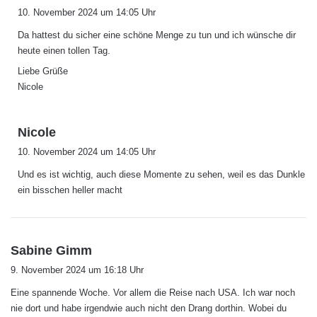
a
10. November 2024 um 14:05 Uhr
g
Da hattest du sicher eine schöne Menge zu tun und ich wünsche dir
t
heute einen tollen Tag.
:
Liebe Grüße
Nicole
s
Nicole
a
10. November 2024 um 14:05 Uhr
g
Und es ist wichtig, auch diese Momente zu sehen, weil es das Dunkle
t
ein bisschen heller macht
:
s
Sabine Gimm
a
9. November 2024 um 16:18 Uhr
g
Eine spannende Woche. Vor allem die Reise nach USA. Ich war noch
t
nie dort und habe irgendwie auch nicht den Drang dorthin. Wobei du
: