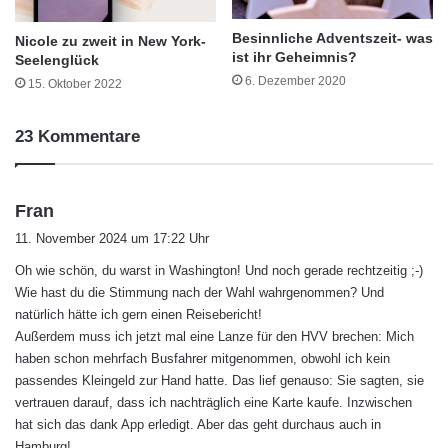
Besinnliche Adventszeit- was
Nicole zu zweit in New York-
ist ihr Geheimnis?
Seelenglück
6. Dezember 2020
15. Oktober 2022
23 Kommentare
s
Fran
a
11. November 2024 um 17:22 Uhr
g
Oh wie schön, du warst in Washington! Und noch gerade rechtzeitig ;-)
t
Wie hast du die Stimmung nach der Wahl wahrgenommen? Und
:
natürlich hätte ich gern einen Reisebericht!
Außerdem muss ich jetzt mal eine Lanze für den HVV brechen: Mich
haben schon mehrfach Busfahrer mitgenommen, obwohl ich kein
passendes Kleingeld zur Hand hatte. Das lief genauso: Sie sagten, sie
vertrauen darauf, dass ich nachträglich eine Karte kaufe. Inzwischen
hat sich das dank App erledigt. Aber das geht durchaus auch in
Hamburg!