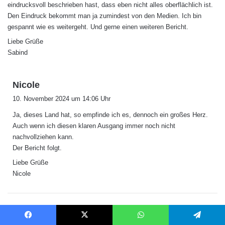
eindrucksvoll beschrieben hast, dass eben nicht alles oberflächlich ist.
Den Eindruck bekommt man ja zumindest von den Medien. Ich bin
gespannt wie es weitergeht. Und gerne einen weiteren Bericht.
Liebe Grüße
Sabind
s
Nicole
a
10. November 2024 um 14:06 Uhr
g
Ja, dieses Land hat, so empfinde ich es, dennoch ein großes Herz.
t
Auch wenn ich diesen klaren Ausgang immer noch nicht
:
nachvollziehen kann.
Der Bericht folgt.
Liebe Grüße
Nicole
s
Sieglinde
Facebook
X
WhatsApp
Telegram