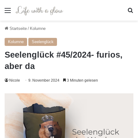
Menü
S
Startseite
/
Kolumne
Kolumne
Seelenglück
Seelenglück #45/2024- furios,
aber da
Nicole
9. November 2024
3 Minuten gelesen