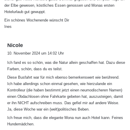
der Elbe gewesen, köstliches Essen genossen und Monas ersten
Hotelurlaub gut gewuppt.
Ein schönes Wochenende wünscht Dir
Ines
s
Nicole
a
10. November 2024 um 14:02 Uhr
g
Ich fand es so schön, was die Natur allein geschaffen hat. Dazu diese
t
Farben, schön, dass du es teilst.
:
Diese Busfahrt war für mich ebenso bemerkenswert wie berührend.
Ich habe allerdings schon einmal gesehen, wie hierzulande ein
Kontrolleur (die haben bestimmt jetzt einen neumodischeren Namen)
einen Obdachlosen ohne Fahrkarte gebeten hat, auszusteigen, damit
er ihn NICHT aufschreiben muss. Das gefiel mir auf andere Weise.
Ja, diese Woche war ein (welt)politisches Beben.
Ich freue mich, dass die elegante Mona nun auch Hotel kann. Feines
Hundemädchen.