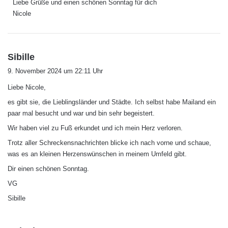
Liebe Grüße und einen schönen Sonntag für dich
Nicole
s
Sibille
a
9. November 2024 um 22:11 Uhr
g
Liebe Nicole,
t
:
es gibt sie, die Lieblingsländer und Städte. Ich selbst habe Mailand ein
paar mal besucht und war und bin sehr begeistert.
Wir haben viel zu Fuß erkundet und ich mein Herz verloren.
Trotz aller Schreckensnachrichten blicke ich nach vorne und schaue,
was es an kleinen Herzenswünschen in meinem Umfeld gibt.
Dir einen schönen Sonntag.
VG
Sibille