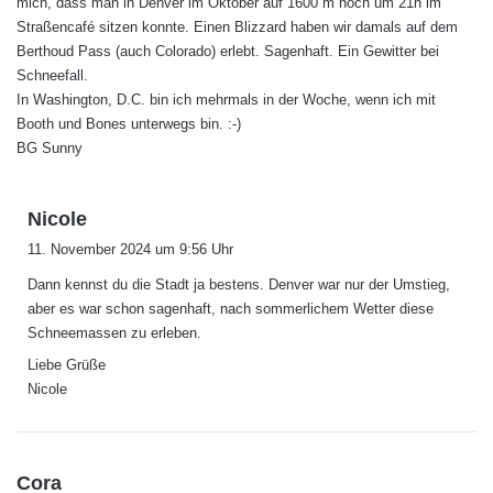
mich, dass man in Denver im Oktober auf 1600 m noch um 21h im
:
Straßencafé sitzen konnte. Einen Blizzard haben wir damals auf dem
Berthoud Pass (auch Colorado) erlebt. Sagenhaft. Ein Gewitter bei
Schneefall.
In Washington, D.C. bin ich mehrmals in der Woche, wenn ich mit
Booth und Bones unterwegs bin. :-)
BG Sunny
s
Nicole
a
11. November 2024 um 9:56 Uhr
g
Dann kennst du die Stadt ja bestens. Denver war nur der Umstieg,
t
aber es war schon sagenhaft, nach sommerlichem Wetter diese
:
Schneemassen zu erleben.
Liebe Grüße
Nicole
s
Cora