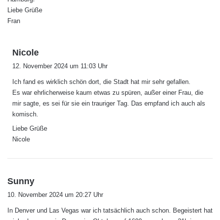
Liebe Grüße
Fran
s
Nicole
a
12. November 2024 um 11:03 Uhr
g
Ich fand es wirklich schön dort, die Stadt hat mir sehr gefallen.
t
Es war ehrlicherweise kaum etwas zu spüren, außer einer Frau, die
:
mir sagte, es sei für sie ein trauriger Tag. Das empfand ich auch als
komisch.
Liebe Grüße
Nicole
s
Sunny
a
10. November 2024 um 20:27 Uhr
g
In Denver und Las Vegas war ich tatsächlich auch schon. Begeistert hat
t