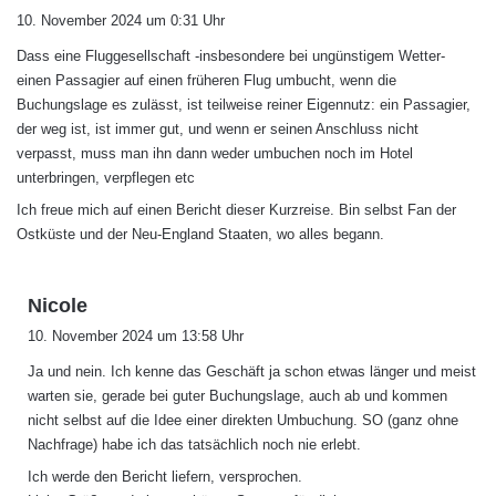
a
10. November 2024 um 0:31 Uhr
g
Dass eine Fluggesellschaft -insbesondere bei ungünstigem Wetter-
t
einen Passagier auf einen früheren Flug umbucht, wenn die
:
Buchungslage es zulässt, ist teilweise reiner Eigennutz: ein Passagier,
der weg ist, ist immer gut, und wenn er seinen Anschluss nicht
verpasst, muss man ihn dann weder umbuchen noch im Hotel
unterbringen, verpflegen etc
Ich freue mich auf einen Bericht dieser Kurzreise. Bin selbst Fan der
Ostküste und der Neu-England Staaten, wo alles begann.
s
Nicole
a
10. November 2024 um 13:58 Uhr
g
Ja und nein. Ich kenne das Geschäft ja schon etwas länger und meist
t
warten sie, gerade bei guter Buchungslage, auch ab und kommen
:
nicht selbst auf die Idee einer direkten Umbuchung. SO (ganz ohne
Nachfrage) habe ich das tatsächlich noch nie erlebt.
Ich werde den Bericht liefern, versprochen.