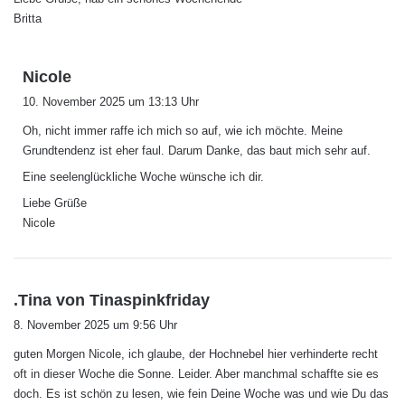
Britta
s
Nicole
a
10. November 2025 um 13:13 Uhr
g
Oh, nicht immer raffe ich mich so auf, wie ich möchte. Meine
t
Grundtendenz ist eher faul. Darum Danke, das baut mich sehr auf.
:
Eine seelenglückliche Woche wünsche ich dir.
Liebe Grüße
Nicole
s
.Tina von Tinaspinkfriday
a
8. November 2025 um 9:56 Uhr
g
guten Morgen Nicole, ich glaube, der Hochnebel hier verhinderte recht
t
oft in dieser Woche die Sonne. Leider. Aber manchmal schaffte sie es
:
doch. Es ist schön zu lesen, wie fein Deine Woche was und wie Du das