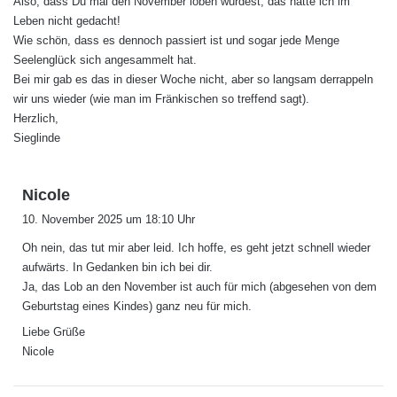
Also, dass Du mal den November loben würdest, das hätte ich im
t
Leben nicht gedacht!
:
Wie schön, dass es dennoch passiert ist und sogar jede Menge
Seelenglück sich angesammelt hat.
Bei mir gab es das in dieser Woche nicht, aber so langsam derrappeln
wir uns wieder (wie man im Fränkischen so treffend sagt).
Herzlich,
Sieglinde
s
Nicole
a
10. November 2025 um 18:10 Uhr
g
Oh nein, das tut mir aber leid. Ich hoffe, es geht jetzt schnell wieder
t
aufwärts. In Gedanken bin ich bei dir.
:
Ja, das Lob an den November ist auch für mich (abgesehen von dem
Geburtstag eines Kindes) ganz neu für mich.
Liebe Grüße
Nicole