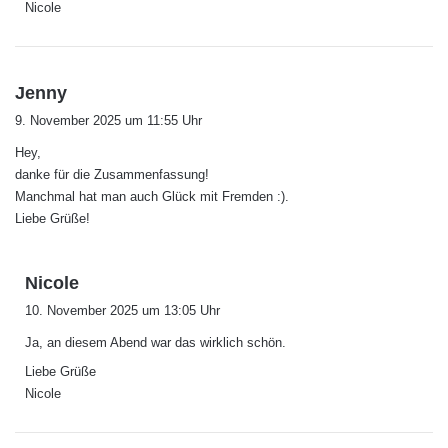
Nicole
s
Jenny
a
9. November 2025 um 11:55 Uhr
g
Hey,
t
danke für die Zusammenfassung!
:
Manchmal hat man auch Glück mit Fremden :).
Liebe Grüße!
s
Nicole
a
10. November 2025 um 13:05 Uhr
g
Ja, an diesem Abend war das wirklich schön.
t
:
Liebe Grüße
Nicole