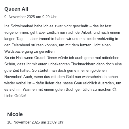
s
Queen All
a
9. November 2025 um 9:29 Uhr
g
Ins Schwimmbad habe ich es zwar nicht geschafft – das ist fest
t
vorgenommen, geht aber zeitlich nur nach der Arbeit, und nach einem
:
langen Tag… – aber immerhin haben wir uns mal beide rechtzeitig in
den Feierabend stürzen können, um mit dem letzten Licht einen
Waldspaziergang zu genießen.
So ein Halloween-Grusel-Dinner würde ich auch gerne mal miterleben.
Schön, dass ihr mit euren unbekannten Tischnachbarn dann doch eine
gute Zeit hattet. So startet man doch gerne in einen goldenen
November! Auch, wenn das mit dem Gold nun wahrscheinlich schon
wieder vorbei ist – dafür liefert das nasse Grau reichlich Ausreden, um
es sich im Warmen mit einem guten Buch gemütlich zu machen 😊.
Liebe Grüße!
s
Nicole
a
10. November 2025 um 13:09 Uhr
g