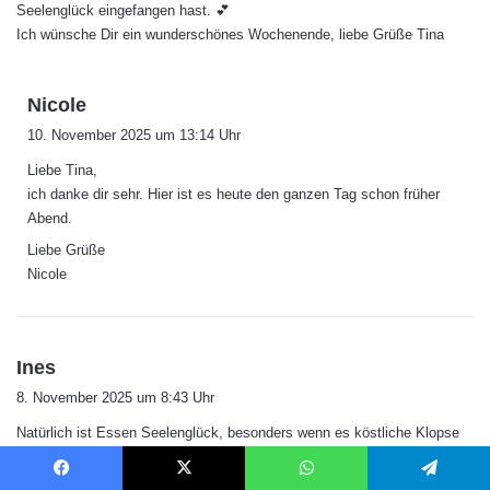
Seelenglück eingefangen hast. 💕
Ich wünsche Dir ein wunderschönes Wochenende, liebe Grüße Tina
s
Nicole
a
10. November 2025 um 13:14 Uhr
g
Liebe Tina,
t
ich danke dir sehr. Hier ist es heute den ganzen Tag schon früher
:
Abend.
Liebe Grüße
Nicole
s
Ines
a
8. November 2025 um 8:43 Uhr
g
Natürlich ist Essen Seelenglück, besonders wenn es köstliche Klopse
t
und Soße sind.
:
Die Woche war wirklich golden und fing hier mit einer erleichternden
Facebook
X
WhatsApp
Telegram