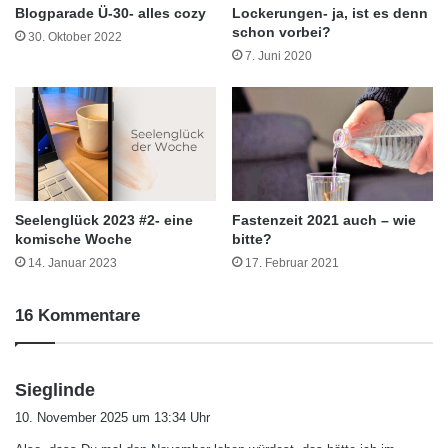
Blogparade Ü-30- alles cozy
Lockerungen- ja, ist es denn
schon vorbei?
30. Oktober 2022
7. Juni 2020
Seelenglück 2023 #2- eine
Fastenzeit 2021 auch – wie
komische Woche
bitte?
14. Januar 2023
17. Februar 2021
16 Kommentare
s
Sieglinde
a
10. November 2025 um 13:34 Uhr
g