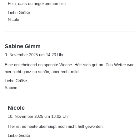
Fein, dass du angekommen bist.
Liebe Grüße
Nicole
s
Sabine Gimm
a
9. November 2025 um 14:23 Uhr
g
Eine anscheinend entspannte Woche. Hört sich gut an. Das Wetter war
t
hier nicht ganz so schön, aber recht mild.
:
Liebe Grüße
Sabine
s
Nicole
a
10. November 2025 um 13:02 Uhr
g
Hier ist es heute überhaupt noch nicht hell geworden.
t
:
Liebe Grüße