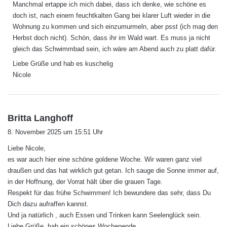
Manchmal ertappe ich mich dabei, dass ich denke, wie schöne es
t
doch ist, nach einem feuchtkalten Gang bei klarer Luft wieder in die
:
Wohnung zu kommen und sich einzumurmeln, aber psst (ich mag den
Herbst doch nicht). Schön, dass ihr im Wald wart. Es muss ja nicht
gleich das Schwimmbad sein, ich wäre am Abend auch zu platt dafür.
Liebe Grüße und hab es kuschelig
Nicole
s
Britta Langhoff
a
8. November 2025 um 15:51 Uhr
g
Liebe Nicole,
t
es war auch hier eine schöne goldene Woche. Wir waren ganz viel
:
draußen und das hat wirklich gut getan. Ich sauge die Sonne immer auf,
in der Hoffnung, der Vorrat hält über die grauen Tage.
Respekt für das frühe Schwimmen! Ich bewundere das sehr, dass Du
Dich dazu aufraffen kannst.
Und ja natürlich , auch Essen und Trinken kann Seelenglück sein.
Liebe Grüße, hab ein schönes Wochenende