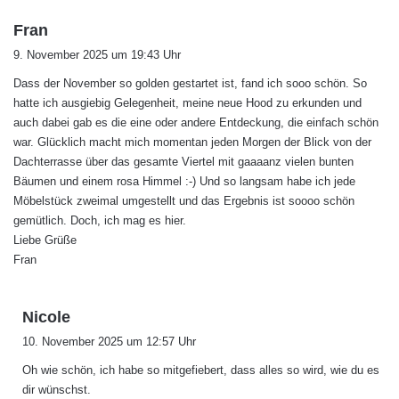
s
Fran
a
9. November 2025 um 19:43 Uhr
g
Dass der November so golden gestartet ist, fand ich sooo schön. So
t
hatte ich ausgiebig Gelegenheit, meine neue Hood zu erkunden und
:
auch dabei gab es die eine oder andere Entdeckung, die einfach schön
war. Glücklich macht mich momentan jeden Morgen der Blick von der
Dachterrasse über das gesamte Viertel mit gaaaanz vielen bunten
Bäumen und einem rosa Himmel :-) Und so langsam habe ich jede
Möbelstück zweimal umgestellt und das Ergebnis ist soooo schön
gemütlich. Doch, ich mag es hier.
Liebe Grüße
Fran
s
Nicole
a
10. November 2025 um 12:57 Uhr
g
Oh wie schön, ich habe so mitgefiebert, dass alles so wird, wie du es
t
dir wünschst.
: