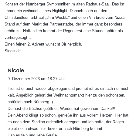
Konzert der Nürnberger Symphoniker im alten Rathaus-Saal. Das ist
immer ein weihnachtliches Highlight. Danach noch auf den
Christkindlesmarkt auf „3 im Weckla“ und einen Vin brulé vom Nizza
Stand auf dem Markt der Partnerstädte, der immer ganz besonders
schön ist. Hoffentlich kommt der Regen erst eine Stunde später als
vorhergesagt…
Einen feinen 2. Advent wünscht Dir herzlich,
Sieglinde
s
Nicole
a
9. Dezember 2023 um 18:27 Uhr
g
Hier ist er auch wieder abgezogen und prompt ist es einfach nur noch
t
kalt. Angeblich gehört der Weihnachtsmarkt hier zu den schönsten,
:
natürlich nach Nürnberg ;).
Du hast die Büchse geöffnet, Werder hat gewonnen- Danke!!!!
Dein Abend klingt so schön, genieße ihn aus vollem Herzen. Hier hat
es nach dem Stadion ordentlich geregnet und ich hoffe, der Regen
bleibt noch etwas hier, bevor er nach Nürnberg kommt.
Hab es fein und liebe Grüße