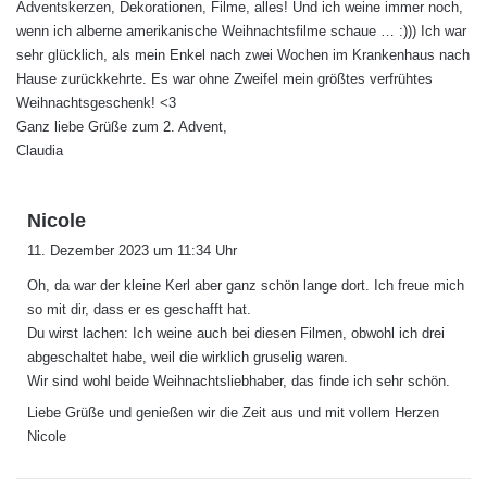
Adventskerzen, Dekorationen, Filme, alles! Und ich weine immer noch,
wenn ich alberne amerikanische Weihnachtsfilme schaue … :))) Ich war
sehr glücklich, als mein Enkel nach zwei Wochen im Krankenhaus nach
Hause zurückkehrte. Es war ohne Zweifel mein größtes verfrühtes
Weihnachtsgeschenk! <3
Ganz liebe Grüße zum 2. Advent,
Claudia
s
Nicole
a
11. Dezember 2023 um 11:34 Uhr
g
Oh, da war der kleine Kerl aber ganz schön lange dort. Ich freue mich
t
so mit dir, dass er es geschafft hat.
:
Du wirst lachen: Ich weine auch bei diesen Filmen, obwohl ich drei
abgeschaltet habe, weil die wirklich gruselig waren.
Wir sind wohl beide Weihnachtsliebhaber, das finde ich sehr schön.
Liebe Grüße und genießen wir die Zeit aus und mit vollem Herzen
Nicole