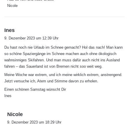
Nicole
s
Ines
a
9. Dezember 2023 um 12:39 Uhr
g
Du hast noch nie Urlaub im Schnee gemacht? Hol das nach! Man kann
t
so schöne Spaziergänge im Schnee machen auch ohne ökologisch
:
wahnsinniges Skifahren. Und man muss dafür auch nicht ins Ausland
fahren – das Sauerland ist von Bremen nicht soo weit weg.
Meine Woche war extrem, und ich meine wirklich extrem, anstrengend.
Jetzt versuche ich, Atem und Stimme davon zu erholen.
Einen schönen Samstag wünscht Dir
Ines
s
Nicole
a
9. Dezember 2023 um 18:29 Uhr
g