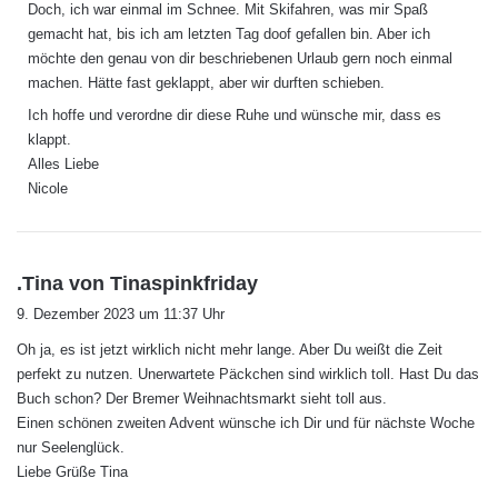
Doch, ich war einmal im Schnee. Mit Skifahren, was mir Spaß
t
gemacht hat, bis ich am letzten Tag doof gefallen bin. Aber ich
:
möchte den genau von dir beschriebenen Urlaub gern noch einmal
machen. Hätte fast geklappt, aber wir durften schieben.
Ich hoffe und verordne dir diese Ruhe und wünsche mir, dass es
klappt.
Alles Liebe
Nicole
s
.Tina von Tinaspinkfriday
a
9. Dezember 2023 um 11:37 Uhr
g
Oh ja, es ist jetzt wirklich nicht mehr lange. Aber Du weißt die Zeit
t
perfekt zu nutzen. Unerwartete Päckchen sind wirklich toll. Hast Du das
:
Buch schon? Der Bremer Weihnachtsmarkt sieht toll aus.
Einen schönen zweiten Advent wünsche ich Dir und für nächste Woche
nur Seelenglück.
Liebe Grüße Tina