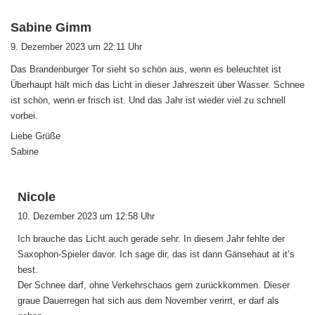
s
Sabine Gimm
a
9. Dezember 2023 um 22:11 Uhr
g
Das Brandenburger Tor sieht so schön aus, wenn es beleuchtet ist
t
Überhaupt hält mich das Licht in dieser Jahreszeit über Wasser. Schnee
:
ist schön, wenn er frisch ist. Und das Jahr ist wieder viel zu schnell
vorbei.
Liebe Grüße
Sabine
s
Nicole
a
10. Dezember 2023 um 12:58 Uhr
g
Ich brauche das Licht auch gerade sehr. In diesem Jahr fehlte der
t
Saxophon-Spieler davor. Ich sage dir, das ist dann Gänsehaut at it’s
:
best.
Der Schnee darf, ohne Verkehrschaos gern zurückkommen. Dieser
graue Dauerregen hat sich aus dem November verirrt, er darf als