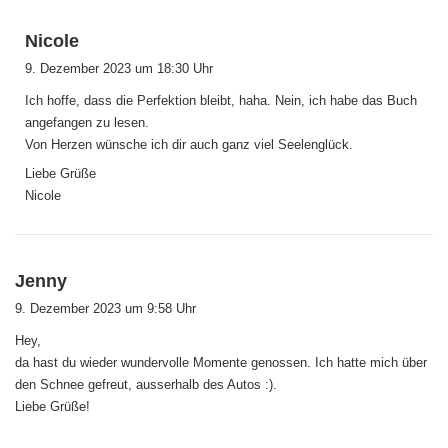
s
Nicole
a
9. Dezember 2023 um 18:30 Uhr
g
Ich hoffe, dass die Perfektion bleibt, haha. Nein, ich habe das Buch
t
angefangen zu lesen.
:
Von Herzen wünsche ich dir auch ganz viel Seelenglück.
Liebe Grüße
Nicole
s
Jenny
a
9. Dezember 2023 um 9:58 Uhr
g
Hey,
t
da hast du wieder wundervolle Momente genossen. Ich hatte mich über
:
den Schnee gefreut, ausserhalb des Autos :).
Liebe Grüße!