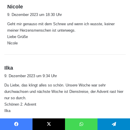
s
Nicole
a
9. Dezember 2023 um 18:30 Uhr
g
Geht mir genauso mit dem Schnee und wenn ich wusste, keiner
t
meiner Herzensmenschen ist unterwegs.
:
Liebe Grüße
Nicole
s
Ilka
a
9. Dezember 2023 um 9:34 Uhr
g
Du Liebe, das klingt alles so schön. Unsere Woche war sehr
t
durchwachsen und nächste Woche ist Dienstreise, der Advent rast hier
:
nur so durch.
Schönen 2. Advent
Ilka
s
Nicole
Facebook
X
WhatsApp
Telegram