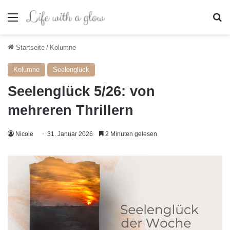
Menü
S
Startseite
/
Kolumne
Kolumne
Seelenglück
Seelenglück 5/26: von
mehreren Thrillern
Nicole
31. Januar 2026
2 Minuten gelesen