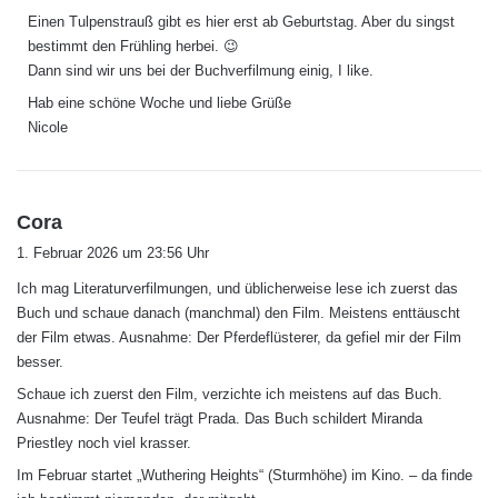
g
Einen Tulpenstrauß gibt es hier erst ab Geburtstag. Aber du singst
t
bestimmt den Frühling herbei. 😉
:
Dann sind wir uns bei der Buchverfilmung einig, I like.
Hab eine schöne Woche und liebe Grüße
Nicole
s
Cora
a
1. Februar 2026 um 23:56 Uhr
g
Ich mag Literaturverfilmungen, und üblicherweise lese ich zuerst das
t
Buch und schaue danach (manchmal) den Film. Meistens enttäuscht
:
der Film etwas. Ausnahme: Der Pferdeflüsterer, da gefiel mir der Film
besser.
Schaue ich zuerst den Film, verzichte ich meistens auf das Buch.
Ausnahme: Der Teufel trägt Prada. Das Buch schildert Miranda
Priestley noch viel krasser.
Im Februar startet „Wuthering Heights“ (Sturmhöhe) im Kino. – da finde