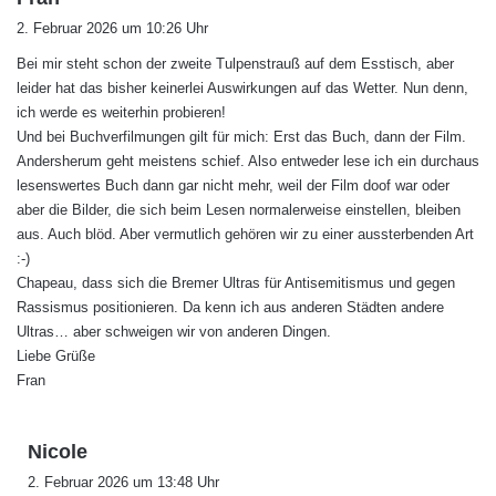
a
2. Februar 2026 um 10:26 Uhr
g
Bei mir steht schon der zweite Tulpenstrauß auf dem Esstisch, aber
t
leider hat das bisher keinerlei Auswirkungen auf das Wetter. Nun denn,
:
ich werde es weiterhin probieren!
Und bei Buchverfilmungen gilt für mich: Erst das Buch, dann der Film.
Andersherum geht meistens schief. Also entweder lese ich ein durchaus
lesenswertes Buch dann gar nicht mehr, weil der Film doof war oder
aber die Bilder, die sich beim Lesen normalerweise einstellen, bleiben
aus. Auch blöd. Aber vermutlich gehören wir zu einer aussterbenden Art
:-)
Chapeau, dass sich die Bremer Ultras für Antisemitismus und gegen
Rassismus positionieren. Da kenn ich aus anderen Städten andere
Ultras… aber schweigen wir von anderen Dingen.
Liebe Grüße
Fran
s
Nicole
a
2. Februar 2026 um 13:48 Uhr