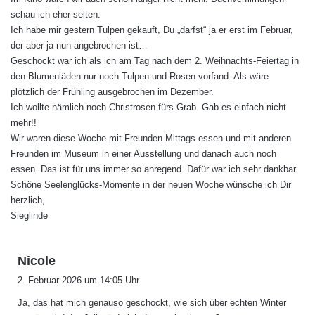
schau ich eher selten.
Ich habe mir gestern Tulpen gekauft, Du „darfst“ ja er erst im Februar,
der aber ja nun angebrochen ist…
Geschockt war ich als ich am Tag nach dem 2. Weihnachts-Feiertag in
den Blumenläden nur noch Tulpen und Rosen vorfand. Als wäre
plötzlich der Frühling ausgebrochen im Dezember.
Ich wollte nämlich noch Christrosen fürs Grab. Gab es einfach nicht
mehr!!
Wir waren diese Woche mit Freunden Mittags essen und mit anderen
Freunden im Museum in einer Ausstellung und danach auch noch
essen. Das ist für uns immer so anregend. Dafür war ich sehr dankbar.
Schöne Seelenglücks-Momente in der neuen Woche wünsche ich Dir
herzlich,
Sieglinde
s
Nicole
a
2. Februar 2026 um 14:05 Uhr
g
Ja, das hat mich genauso geschockt, wie sich über echten Winter
t