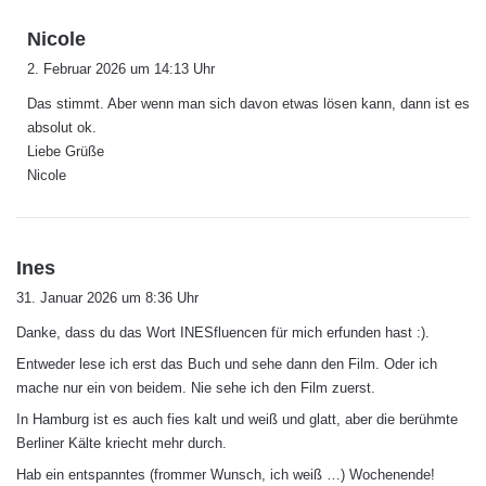
s
Nicole
a
2. Februar 2026 um 14:13 Uhr
g
Das stimmt. Aber wenn man sich davon etwas lösen kann, dann ist es
t
absolut ok.
:
Liebe Grüße
Nicole
s
Ines
a
31. Januar 2026 um 8:36 Uhr
g
Danke, dass du das Wort INESfluencen für mich erfunden hast :).
t
:
Entweder lese ich erst das Buch und sehe dann den Film. Oder ich
mache nur ein von beidem. Nie sehe ich den Film zuerst.
In Hamburg ist es auch fies kalt und weiß und glatt, aber die berühmte
Berliner Kälte kriecht mehr durch.
Hab ein entspanntes (frommer Wunsch, ich weiß …) Wochenende!