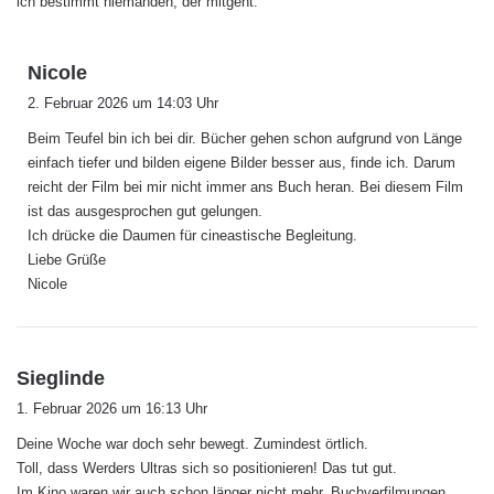
ich bestimmt niemanden, der mitgeht.
s
Nicole
a
2. Februar 2026 um 14:03 Uhr
g
Beim Teufel bin ich bei dir. Bücher gehen schon aufgrund von Länge
t
einfach tiefer und bilden eigene Bilder besser aus, finde ich. Darum
:
reicht der Film bei mir nicht immer ans Buch heran. Bei diesem Film
ist das ausgesprochen gut gelungen.
Ich drücke die Daumen für cineastische Begleitung.
Liebe Grüße
Nicole
s
Sieglinde
a
1. Februar 2026 um 16:13 Uhr
g
Deine Woche war doch sehr bewegt. Zumindest örtlich.
t
Toll, dass Werders Ultras sich so positionieren! Das tut gut.
:
Im Kino waren wir auch schon länger nicht mehr. Buchverfilmungen