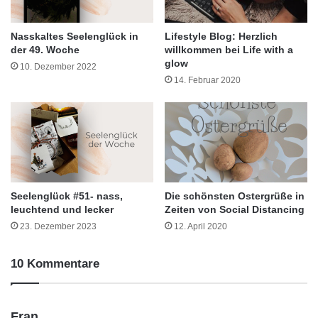
Nasskaltes Seelenglück in
Lifestyle Blog: Herzlich
der 49. Woche
willkommen bei Life with a
glow
10. Dezember 2022
14. Februar 2020
Seelenglück #51- nass,
Die schönsten Ostergrüße in
leuchtend und lecker
Zeiten von Social Distancing
23. Dezember 2023
12. April 2020
10 Kommentare
s
Fran