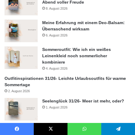
Abend voller Freude
8. August 2026
Meine Erfahrung mit einem Deo-Balsam:
Überraschend wirksam
6. August 2026
Sommeroutfit: Wie ich ein weißes
Leinenkleid noch sommerlicher
kombiniere
4. August 2026
Outfitinspirationen 31/26- Leichte Urlaubsoutfits für warme
Sommertage
2. August 2026
Seelenglück 31/26- Meer ist mehr, oder?
1. August 2026
Facebook
X
WhatsApp
Telegram