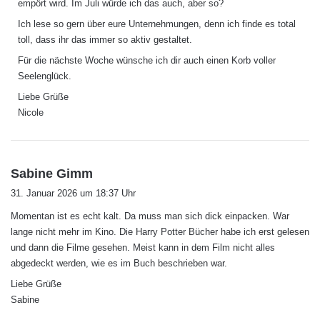
empört wird. Im Juli würde ich das auch, aber so?
:
Ich lese so gern über eure Unternehmungen, denn ich finde es total
toll, dass ihr das immer so aktiv gestaltet.
Für die nächste Woche wünsche ich dir auch einen Korb voller
Seelenglück.
Liebe Grüße
Nicole
s
Sabine Gimm
a
31. Januar 2026 um 18:37 Uhr
g
Momentan ist es echt kalt. Da muss man sich dick einpacken. War
t
lange nicht mehr im Kino. Die Harry Potter Bücher habe ich erst gelesen
:
und dann die Filme gesehen. Meist kann in dem Film nicht alles
abgedeckt werden, wie es im Buch beschrieben war.
Liebe Grüße
Sabine