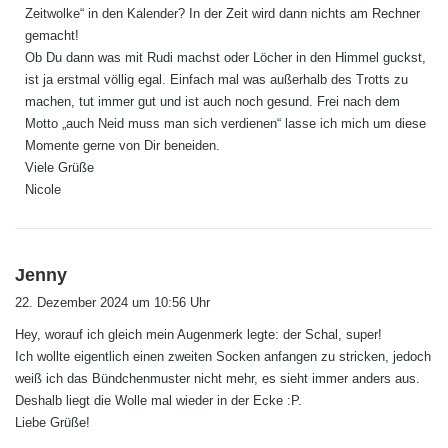
Zeitwolke“ in den Kalender? In der Zeit wird dann nichts am Rechner
gemacht!
Ob Du dann was mit Rudi machst oder Löcher in den Himmel guckst,
ist ja erstmal völlig egal. Einfach mal was außerhalb des Trotts zu
machen, tut immer gut und ist auch noch gesund. Frei nach dem
Motto „auch Neid muss man sich verdienen“ lasse ich mich um diese
Momente gerne von Dir beneiden.
Viele Grüße
Nicole
s
Jenny
a
22. Dezember 2024 um 10:56 Uhr
g
Hey, worauf ich gleich mein Augenmerk legte: der Schal, super!
t
Ich wollte eigentlich einen zweiten Socken anfangen zu stricken, jedoch
:
weiß ich das Bündchenmuster nicht mehr, es sieht immer anders aus.
Deshalb liegt die Wolle mal wieder in der Ecke :P.
Liebe Grüße!