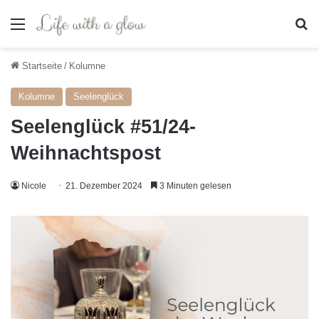
Menü
S
Startseite
/
Kolumne
Kolumne
Seelenglück
Seelenglück #51/24-
Weihnachtspost
Nicole
21. Dezember 2024
3 Minuten gelesen