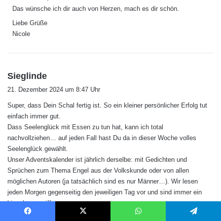
t
Das wünsche ich dir auch von Herzen, mach es dir schön.
:
Liebe Grüße
Nicole
s
Sieglinde
a
21. Dezember 2024 um 8:47 Uhr
g
Super, dass Dein Schal fertig ist. So ein kleiner persönlicher Erfolg tut
t
einfach immer gut.
:
Dass Seelenglück mit Essen zu tun hat, kann ich total
nachvollziehen… auf jeden Fall hast Du da in dieser Woche volles
Seelenglück gewählt.
Unser Adventskalender ist jährlich derselbe: mit Gedichten und
Sprüchen zum Thema Engel aus der Volkskunde oder von allen
möglichen Autoren (ja tatsächlich sind es nur Männer…). Wir lesen
jeden Morgen gegenseitig den jeweiligen Tag vor und sind immer ein
bisschen ergriffen.
Und dann vergessen wir alles wieder bis zum nächsten Jahr. Und der
Facebook
X
WhatsApp
Telegram