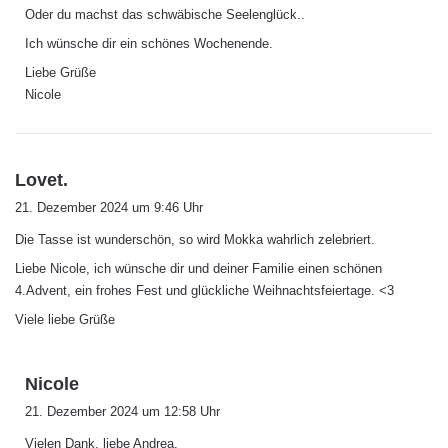
Oder du machst das schwäbische Seelenglück..
Ich wünsche dir ein schönes Wochenende.
Liebe Grüße
Nicole
s
Lovet.
a
21. Dezember 2024 um 9:46 Uhr
g
Die Tasse ist wunderschön, so wird Mokka wahrlich zelebriert.
t
:
Liebe Nicole, ich wünsche dir und deiner Familie einen schönen
4.Advent, ein frohes Fest und glückliche Weihnachtsfeiertage. <3
Viele liebe Grüße
s
Nicole
a
21. Dezember 2024 um 12:58 Uhr
g
Vielen Dank, liebe Andrea.