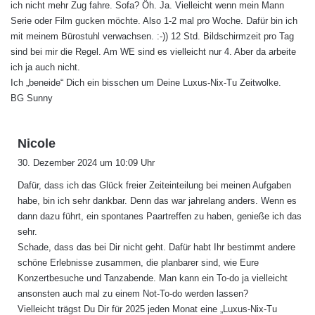
ich nicht mehr Zug fahre. Sofa? Öh. Ja. Vielleicht wenn mein Mann
Serie oder Film gucken möchte. Also 1-2 mal pro Woche. Dafür bin ich
mit meinem Bürostuhl verwachsen. :-)) 12 Std. Bildschirmzeit pro Tag
sind bei mir die Regel. Am WE sind es vielleicht nur 4. Aber da arbeite
ich ja auch nicht.
Ich „beneide“ Dich ein bisschen um Deine Luxus-Nix-Tu Zeitwolke.
BG Sunny
s
Nicole
a
30. Dezember 2024 um 10:09 Uhr
g
Dafür, dass ich das Glück freier Zeiteinteilung bei meinen Aufgaben
t
habe, bin ich sehr dankbar. Denn das war jahrelang anders. Wenn es
:
dann dazu führt, ein spontanes Paartreffen zu haben, genieße ich das
sehr.
Schade, dass das bei Dir nicht geht. Dafür habt Ihr bestimmt andere
schöne Erlebnisse zusammen, die planbarer sind, wie Eure
Konzertbesuche und Tanzabende. Man kann ein To-do ja vielleicht
ansonsten auch mal zu einem Not-To-do werden lassen?
Vielleicht trägst Du Dir für 2025 jeden Monat eine „Luxus-Nix-Tu