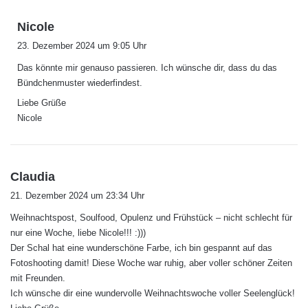
s
Nicole
a
23. Dezember 2024 um 9:05 Uhr
g
Das könnte mir genauso passieren. Ich wünsche dir, dass du das
t
Bündchenmuster wiederfindest.
:
Liebe Grüße
Nicole
s
Claudia
a
21. Dezember 2024 um 23:34 Uhr
g
Weihnachtspost, Soulfood, Opulenz und Frühstück – nicht schlecht für
t
nur eine Woche, liebe Nicole!!! :)))
:
Der Schal hat eine wunderschöne Farbe, ich bin gespannt auf das
Fotoshooting damit! Diese Woche war ruhig, aber voller schöner Zeiten
mit Freunden.
Ich wünsche dir eine wundervolle Weihnachtswoche voller Seelenglück!