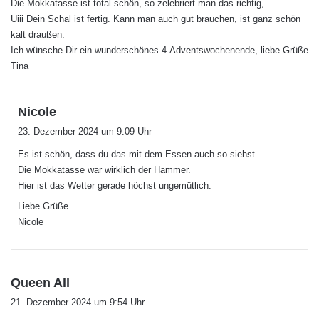
Die Mokkatasse ist total schön, so zelebriert man das richtig,
Uiii Dein Schal ist fertig. Kann man auch gut brauchen, ist ganz schön
kalt draußen.
Ich wünsche Dir ein wunderschönes 4.Adventswochenende, liebe Grüße
Tina
s
Nicole
a
23. Dezember 2024 um 9:09 Uhr
g
Es ist schön, dass du das mit dem Essen auch so siehst.
t
Die Mokkatasse war wirklich der Hammer.
:
Hier ist das Wetter gerade höchst ungemütlich.
Liebe Grüße
Nicole
s
Queen All
a
21. Dezember 2024 um 9:54 Uhr
g