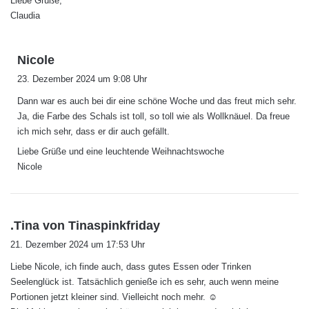
Liebe Grüße,
Claudia
s
Nicole
a
23. Dezember 2024 um 9:08 Uhr
g
Dann war es auch bei dir eine schöne Woche und das freut mich sehr.
t
Ja, die Farbe des Schals ist toll, so toll wie als Wollknäuel. Da freue
:
ich mich sehr, dass er dir auch gefällt.
Liebe Grüße und eine leuchtende Weihnachtswoche
Nicole
s
.Tina von Tinaspinkfriday
a
21. Dezember 2024 um 17:53 Uhr
g
Liebe Nicole, ich finde auch, dass gutes Essen oder Trinken
t
Seelenglück ist. Tatsächlich genieße ich es sehr, auch wenn meine
:
Portionen jetzt kleiner sind. Vielleicht noch mehr. ☺️