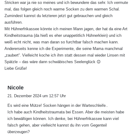
Stricken war ja nie so meines und ich bewundere das sehr. Ich vermute
t
mal, das folgen gleich noch warme Socken zu dem warmen Schal.
:
Zumindest kannst du letzteren jetzt gut gebrauchen und gleich
ausführen.
Mit Hühnerfrikassee könnte ich meinen Mann jagen, der hat da eine Art
Kindheitstrauma (da hieß es eher unappetitlich Hühnerklein) und ich
weiß echt nicht, was man daran so furchtbar falsch machen kann.
Andererseits kenne ich die Experimente, die seine Mama manchmal
„zaubert“. Vielleicht koche ich ihm statt dessen mal wieder Linsen mit
Spätzle – das wäre dann schwäbisches Seelenglück 😊
Liebe Grüße!
s
Nicole
a
21. Dezember 2024 um 12:57 Uhr
g
Es wird eine Mütze! Socken hängen in der Warteschleife..
t
Ich habe auch Kindheitstraumata bei Essen. Aber die meisten habe
:
ich bewältigen können. Ich denke, bei Hühnerfrikassee kann viel
falsch gehen, aber vielleicht kannst du ihn vom Gegenteil
überzeugen?