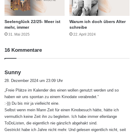
Seelenglück 22/25- Meer ist
Warum ich doch übers Alter
mehr, immer
schreibe
31. Mai 2025
22. April 2024
16 Kommentare
s
Sunny
a
28. Dezember 2024 um 23:09 Uhr
g
„Freie Plätze im Kalender des einen wollen genutzt werden und so
t
haben wir uns spontan zu einem Kinodate verabredet.“
:
:-))) Du bis mir ja vielleicht eine.
Selbst wenn mein Mann Zeit für einen Kinobesuch hätte, hätte ich
vermutlich keine Zeit ihn zu begleiten. Ich habe immer ellenlange
ToDoListen, die eigentlich nie gänzlich abgehakt sind.
Gestrickt habe ich Jahre nicht mehr. Und gelesen eigentlich nicht, seit