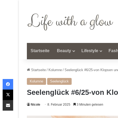
Startseite
Beauty
Lifestyle
Fash
Startseite
/
Kolumne
/
Seelenglück #6/25-von Klopsen un
Facebook
Kolumne
Seelenglück
X
Seelenglück #6/25-von Kl
Teile per E-Mail
Nicole
8. Februar 2025
3 Minuten gelesen