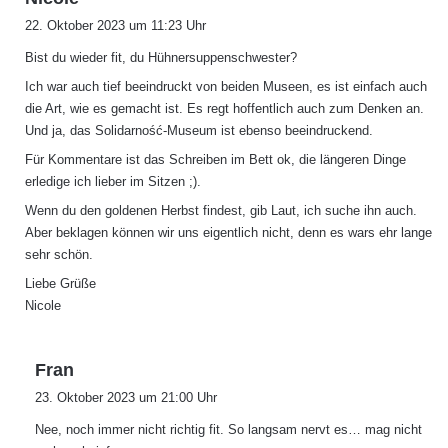
a
22. Oktober 2023 um 11:23 Uhr
g
Bist du wieder fit, du Hühnersuppenschwester?
t
:
Ich war auch tief beeindruckt von beiden Museen, es ist einfach auch
die Art, wie es gemacht ist. Es regt hoffentlich auch zum Denken an.
Und ja, das Solidarność-Museum ist ebenso beeindruckend.
Für Kommentare ist das Schreiben im Bett ok, die längeren Dinge
erledige ich lieber im Sitzen ;).
Wenn du den goldenen Herbst findest, gib Laut, ich suche ihn auch.
Aber beklagen können wir uns eigentlich nicht, denn es wars ehr lange
sehr schön.
Liebe Grüße
Nicole
s
Fran
a
23. Oktober 2023 um 21:00 Uhr
g
Nee, noch immer nicht richtig fit. So langsam nervt es… mag nicht
t