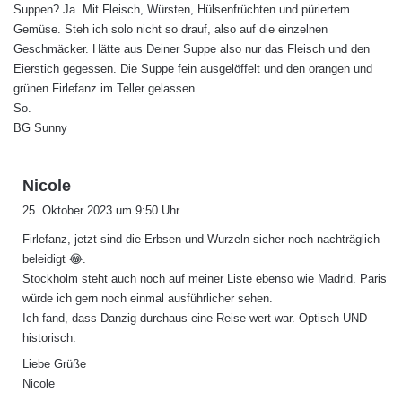
Suppen? Ja. Mit Fleisch, Würsten, Hülsenfrüchten und püriertem
Gemüse. Steh ich solo nicht so drauf, also auf die einzelnen
Geschmäcker. Hätte aus Deiner Suppe also nur das Fleisch und den
Eierstich gegessen. Die Suppe fein ausgelöffelt und den orangen und
grünen Firlefanz im Teller gelassen.
So.
BG Sunny
s
Nicole
a
25. Oktober 2023 um 9:50 Uhr
g
Firlefanz, jetzt sind die Erbsen und Wurzeln sicher noch nachträglich
t
beleidigt 😂.
:
Stockholm steht auch noch auf meiner Liste ebenso wie Madrid. Paris
würde ich gern noch einmal ausführlicher sehen.
Ich fand, dass Danzig durchaus eine Reise wert war. Optisch UND
historisch.
Liebe Grüße
Nicole