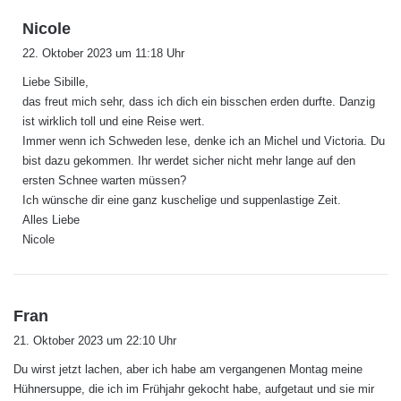
s
Nicole
a
22. Oktober 2023 um 11:18 Uhr
g
Liebe Sibille,
t
das freut mich sehr, dass ich dich ein bisschen erden durfte. Danzig
:
ist wirklich toll und eine Reise wert.
Immer wenn ich Schweden lese, denke ich an Michel und Victoria. Du
bist dazu gekommen. Ihr werdet sicher nicht mehr lange auf den
ersten Schnee warten müssen?
Ich wünsche dir eine ganz kuschelige und suppenlastige Zeit.
Alles Liebe
Nicole
s
Fran
a
21. Oktober 2023 um 22:10 Uhr
g
Du wirst jetzt lachen, aber ich habe am vergangenen Montag meine
t
Hühnersuppe, die ich im Frühjahr gekocht habe, aufgetaut und sie mir
: