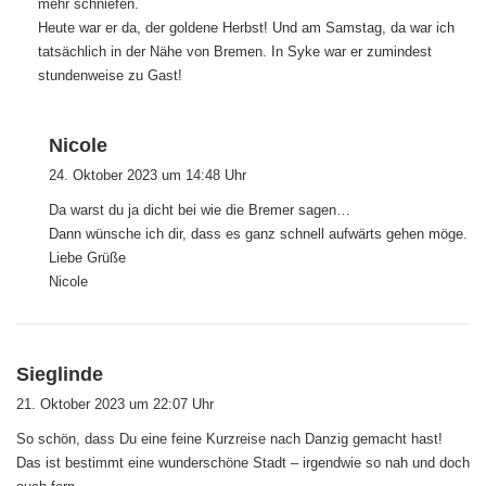
mehr schniefen.
:
Heute war er da, der goldene Herbst! Und am Samstag, da war ich
tatsächlich in der Nähe von Bremen. In Syke war er zumindest
stundenweise zu Gast!
s
Nicole
a
24. Oktober 2023 um 14:48 Uhr
g
Da warst du ja dicht bei wie die Bremer sagen…
t
Dann wünsche ich dir, dass es ganz schnell aufwärts gehen möge.
:
Liebe Grüße
Nicole
s
Sieglinde
a
21. Oktober 2023 um 22:07 Uhr
g
So schön, dass Du eine feine Kurzreise nach Danzig gemacht hast!
t
Das ist bestimmt eine wunderschöne Stadt – irgendwie so nah und doch
: