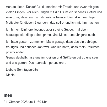
g
Ach du Liebe, Danke! Ja, du machst mir Freude, und zwar mit ganz
t
vielen Dingen. Vor allen Dingen mit dir. Es ist ein schönes Gefühl und
:
eine Ehre, dass auch ich dir welche bereite. Das ist ein wichtiger
Motivator für diesen Blog, denn das soll er und ich mit ihm machen.
Ich bin ein Einfrierenleugner, aber so eine Suppe, mal eben
herausgeholt, klingt schon prima. Und Minestrone übrigens auch.
Ich habe gestern zu meinem Mann gesagt, dass das ein schräges,
trauriges und schönes Jahr war. Und ich hoffe, dass mein Resümee
positiv endet.
Genau deshalb, lass uns im Kleinen und Größeren gut zu uns sein
und uns guttun. Das kann sich potenzieren.
Liebste Sonntagsgrüße
Nicole
s
Ines
a
21. Oktober 2023 um 11:39 Uhr
g