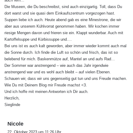
auch fern…
Die Museen, die Du beschreibst, sind auch einzigartig. Toll, dass Du
dort warst und sie quasi dem Einkaufszentrum vorgezogen hast.
Suppen liebe ich auch. Heute abend gab es eine Minestrone, die wir
aber aus unserem Kühlvorrat genommen haben. Wir kochen immer
riesige Mengen davon und frieren sie ein. Klappt wunderbar. Auch mit
Kartoffelsuppe und Kürbissuppe und….
Bei uns ist es auch kalt geworden, aber immer wieder kommt auch mal
die Sonne durch. Ich finde die Luft so schön und frisch, das ist so
belebend für mich. Baskenmütze auf, Mantel an und aufs Rad…
Der Sommer war anstrengend – wie auch das Jahr irgendwie
anstrengend war und es wohl auch bleibt – auf vielen Ebenen.
Schauen wir, dass wir uns gegenseitig gut tun und uns Freude machen.
Wie Du mit Deinem Blog mir Freude machst <3.
Und ich hoffe mit meinen Antworten ich Dir auch.
Herzlich,
Sieglinde
s
Nicole
a
22. Oktober 2023 um 11:26 Uhr