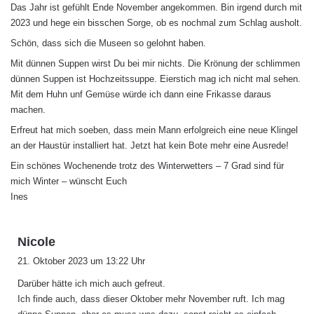
Das Jahr ist gefühlt Ende November angekommen. Bin irgend durch mit
t
2023 und hege ein bisschen Sorge, ob es nochmal zum Schlag ausholt.
:
Schön, dass sich die Museen so gelohnt haben.
Mit dünnen Suppen wirst Du bei mir nichts. Die Krönung der schlimmen
dünnen Suppen ist Hochzeitssuppe. Eierstich mag ich nicht mal sehen.
Mit dem Huhn unf Gemüse würde ich dann eine Frikasse daraus
machen.
Erfreut hat mich soeben, dass mein Mann erfolgreich eine neue Klingel
an der Haustür installiert hat. Jetzt hat kein Bote mehr eine Ausrede!
Ein schönes Wochenende trotz des Winterwetters – 7 Grad sind für
mich Winter – wünscht Euch
Ines
s
Nicole
a
21. Oktober 2023 um 13:22 Uhr
g
Darüber hätte ich mich auch gefreut.
t
Ich finde auch, dass dieser Oktober mehr November ruft. Ich mag
: