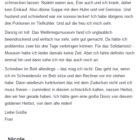
schmecken lassen. Nudeln waren aus, Eier auch und ich krank, daher
kein Einkauf. Also dünne Suppe mit dem Huhn und viel Gemüse. Und
hustend und schniefend war sie sooooo lecker! Ich habe übrigens noch
drei Portionen im Tiefkühler. Und auf die freu ich mich sehr.
Danzig ist toll. Das Weltkriegsmuseum fand ich unglaublich
beeindruckend und einfach nur sehr, sehr gut gemacht. Da hätte ich
problemlos zwei bis drei Tage verbringen können. Für das Solidarność-
Museum hatte ich leider damals keine Zeit. Aber ich fahre definitiv noch
einmal hin und dann sehe ich mir das auch noch an.
Schreiben im Bett allerdings – das mag ich nicht. Das geht nur, wenn
ich im Schneidersitz im Bett sitze und den Rechner vor mir stehen
habe. Dann wiederum funktioniert das mit dem Zudecken nicht und ich
muss frieren – zumindest in diesem schrecklich kalten, nassen Herbst,
den wir hier gerade haben. Ich hätte gern eine große Dosis von diesem
goldenen Herbst, von dem alle reden!
Liebe Grüße
Fran
s
Nicole