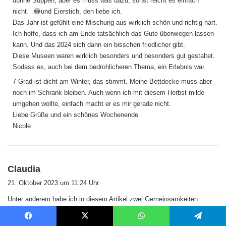
dünne Suppen, aber es muss was dazu, sonst reicht es einfach
nicht…😂und Eierstich, den liebe ich.
Das Jahr ist gefühlt eine Mischung aus wirklich schön und richtig hart.
Ich hoffe, dass ich am Ende tatsächlich das Gute überwiegen lassen
kann. Und das 2024 sich dann ein bisschen friedlicher gibt.
Diese Museen waren wirklich besonders und besonders gut gestaltet.
Sodass es, auch bei dem bedrohlicheren Thema, ein Erlebnis war.
7 Grad ist dicht am Winter, das stimmt. Meine Bettdecke muss aber
noch im Schrank bleiben. Auch wenn ich mit diesem Herbst milde
umgehen wollte, einfach macht er es mir gerade nicht.
Liebe Grüße und ein schönes Wochenende
Nicole
s
Claudia
a
21. Oktober 2023 um 11:24 Uhr
g
Unter anderem habe ich in diesem Artikel zwei Gemeinsamkeiten
t
zwischen uns beiden gefunden – ich liebe Danzig und würde jederzeit
:
wieder dorthin gehen (aber natürlich war ich im wunderbaren Shopping-
Facebook
X
WhatsApp
Telegram