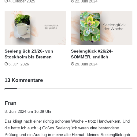
4. Oktober 2025
22. Juni 2024
Seelenglück 23/26- von
Seelenglück #26/24-
Stockholm bis Bremen
SOMMER, endlich
6. Juni 2026
29. Juni 2024
13 Kommentare
s
Fran
a
8. Juni 2024 um 16:09 Uhr
g
Das klingt nach einer richtig schönen Woche – trotz Handwerkern. Und
t
die hatte ich auch :-) Goßes Seelenglück waren eine bestandene
:
Prüfung und ein Ausflug in meine alte Heimat, kleines Seelenglück gab