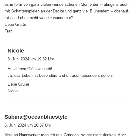
es in form von ganz vielen wunderschönen Momenten – übrigens auch
mit Schattenspielen an der Decke und ganz viel Blühendem – obenauf.
Ist das Leben nicht wunder-wunderbar?
Liebe Grüße
Fran
s
Nicole
a
8. Juni 2024 um 19:32 Uhr
g
Herzlichen Glückwunsch!
t
Ja, das Leben ist besonders und oft auch besonders schön.
:
Liebe Grüße
Nicole
s
Sabina@oceanbluestyle
a
5. Juni 2024 um 16:37 Uhr
g
Also an Handwerker mag ich aus Gründen, so gar nicht denken. Aber,