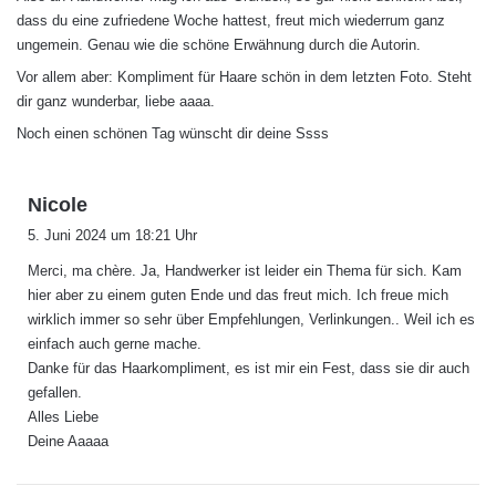
t
dass du eine zufriedene Woche hattest, freut mich wiederrum ganz
:
ungemein. Genau wie die schöne Erwähnung durch die Autorin.
Vor allem aber: Kompliment für Haare schön in dem letzten Foto. Steht
dir ganz wunderbar, liebe aaaa.
Noch einen schönen Tag wünscht dir deine Ssss
s
Nicole
a
5. Juni 2024 um 18:21 Uhr
g
Merci, ma chère. Ja, Handwerker ist leider ein Thema für sich. Kam
t
hier aber zu einem guten Ende und das freut mich. Ich freue mich
:
wirklich immer so sehr über Empfehlungen, Verlinkungen.. Weil ich es
einfach auch gerne mache.
Danke für das Haarkompliment, es ist mir ein Fest, dass sie dir auch
gefallen.
Alles Liebe
Deine Aaaaa