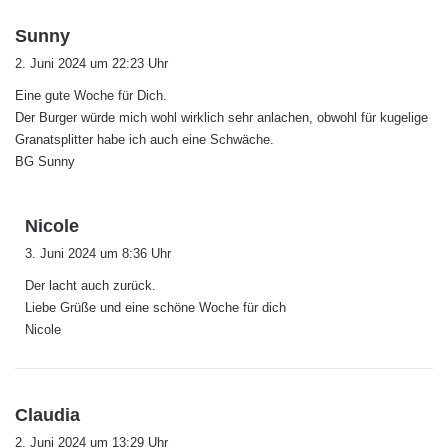
s
Sunny
a
2. Juni 2024 um 22:23 Uhr
g
Eine gute Woche für Dich.
t
Der Burger würde mich wohl wirklich sehr anlachen, obwohl für kugelige
:
Granatsplitter habe ich auch eine Schwäche.
BG Sunny
s
Nicole
a
3. Juni 2024 um 8:36 Uhr
g
Der lacht auch zurück.
t
Liebe Grüße und eine schöne Woche für dich
:
Nicole
s
Claudia
a
2. Juni 2024 um 13:29 Uhr