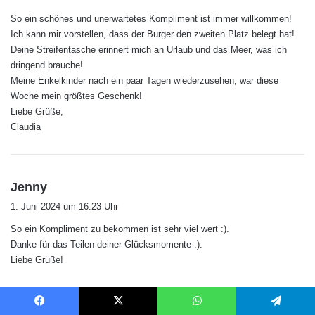
g
So ein schönes und unerwartetes Kompliment ist immer willkommen!
t
Ich kann mir vorstellen, dass der Burger den zweiten Platz belegt hat!
:
Deine Streifentasche erinnert mich an Urlaub und das Meer, was ich
dringend brauche!
Meine Enkelkinder nach ein paar Tagen wiederzusehen, war diese
Woche mein größtes Geschenk!
Liebe Grüße,
Claudia
s
Jenny
a
1. Juni 2024 um 16:23 Uhr
g
So ein Kompliment zu bekommen ist sehr viel wert :).
t
Danke für das Teilen deiner Glücksmomente :).
:
Liebe Grüße!
s
Nicole
Facebook
X
WhatsApp
Telegram