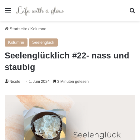
Menü
S
Startseite
/
Kolumne
Kolumne
Seelenglück
Seelenglücklich #22- nass und
staubig
Nicole
1. Juni 2024
3 Minuten gelesen