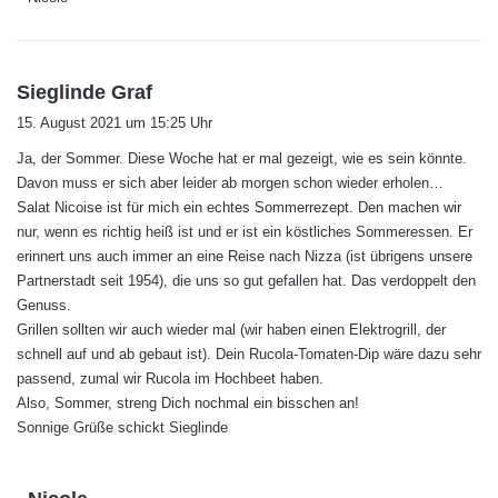
s
Sieglinde Graf
a
15. August 2021 um 15:25 Uhr
g
Ja, der Sommer. Diese Woche hat er mal gezeigt, wie es sein könnte.
t
Davon muss er sich aber leider ab morgen schon wieder erholen…
:
Salat Nicoise ist für mich ein echtes Sommerrezept. Den machen wir
nur, wenn es richtig heiß ist und er ist ein köstliches Sommeressen. Er
erinnert uns auch immer an eine Reise nach Nizza (ist übrigens unsere
Partnerstadt seit 1954), die uns so gut gefallen hat. Das verdoppelt den
Genuss.
Grillen sollten wir auch wieder mal (wir haben einen Elektrogrill, der
schnell auf und ab gebaut ist). Dein Rucola-Tomaten-Dip wäre dazu sehr
passend, zumal wir Rucola im Hochbeet haben.
Also, Sommer, streng Dich nochmal ein bisschen an!
Sonnige Grüße schickt Sieglinde
s