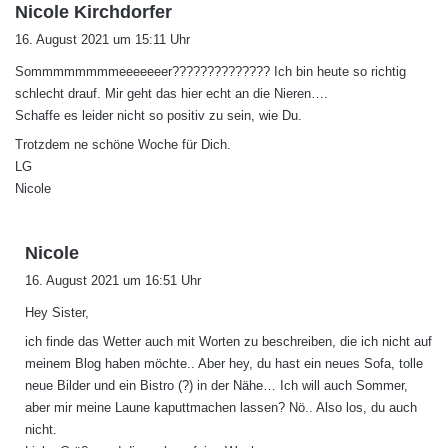
s
Nicole Kirchdorfer
a
16. August 2021 um 15:11 Uhr
g
Sommmmmmmmeeeeeeer?????????????? Ich bin heute so richtig
t
schlecht drauf. Mir geht das hier echt an die Nieren….
:
Schaffe es leider nicht so positiv zu sein, wie Du.
Trotzdem ne schöne Woche für Dich.
LG
Nicole
s
Nicole
a
16. August 2021 um 16:51 Uhr
g
Hey Sister,
t
:
ich finde das Wetter auch mit Worten zu beschreiben, die ich nicht auf
meinem Blog haben möchte.. Aber hey, du hast ein neues Sofa, tolle
neue Bilder und ein Bistro (?) in der Nähe… Ich will auch Sommer,
aber mir meine Laune kaputtmachen lassen? Nö.. Also los, du auch
nicht.