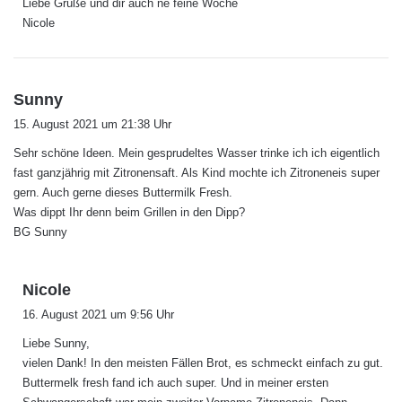
Liebe Grüße und dir auch ne feine Woche
Nicole
s
Sunny
a
15. August 2021 um 21:38 Uhr
g
Sehr schöne Ideen. Mein gesprudeltes Wasser trinke ich ich eigentlich
t
fast ganzjährig mit Zitronensaft. Als Kind mochte ich Zitroneneis super
:
gern. Auch gerne dieses Buttermilk Fresh.
Was dippt Ihr denn beim Grillen in den Dipp?
BG Sunny
s
Nicole
a
16. August 2021 um 9:56 Uhr
g
Liebe Sunny,
t
vielen Dank! In den meisten Fällen Brot, es schmeckt einfach zu gut.
:
Buttermelk fresh fand ich auch super. Und in meiner ersten