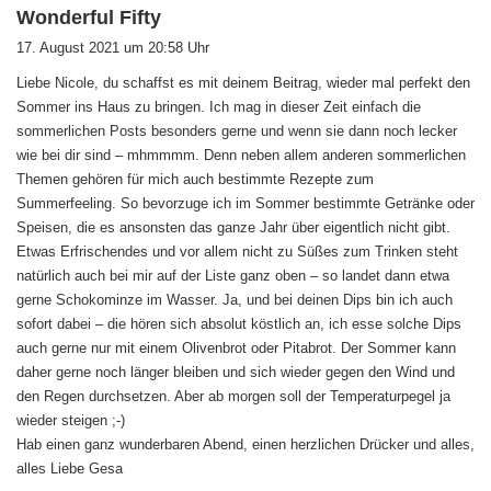
s
Wonderful Fifty
a
17. August 2021 um 20:58 Uhr
g
Liebe Nicole, du schaffst es mit deinem Beitrag, wieder mal perfekt den
t
Sommer ins Haus zu bringen. Ich mag in dieser Zeit einfach die
:
sommerlichen Posts besonders gerne und wenn sie dann noch lecker
wie bei dir sind – mhmmmm. Denn neben allem anderen sommerlichen
Themen gehören für mich auch bestimmte Rezepte zum
Summerfeeling. So bevorzuge ich im Sommer bestimmte Getränke oder
Speisen, die es ansonsten das ganze Jahr über eigentlich nicht gibt.
Etwas Erfrischendes und vor allem nicht zu Süßes zum Trinken steht
natürlich auch bei mir auf der Liste ganz oben – so landet dann etwa
gerne Schokominze im Wasser. Ja, und bei deinen Dips bin ich auch
sofort dabei – die hören sich absolut köstlich an, ich esse solche Dips
auch gerne nur mit einem Olivenbrot oder Pitabrot. Der Sommer kann
daher gerne noch länger bleiben und sich wieder gegen den Wind und
den Regen durchsetzen. Aber ab morgen soll der Temperaturpegel ja
wieder steigen ;-)
Hab einen ganz wunderbaren Abend, einen herzlichen Drücker und alles,
alles Liebe Gesa