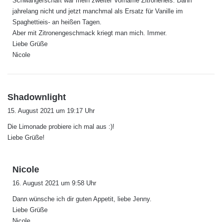
Schwangerschaft war mein zweiter Vorname Zitroneneis. Dann
jahrelang nicht und jetzt manchmal als Ersatz für Vanille im
Spaghettieis- an heißen Tagen.
Aber mit Zitronengeschmack kriegt man mich. Immer.
Liebe Grüße
Nicole
s
Shadownlight
a
15. August 2021 um 19:17 Uhr
g
Die Limonade probiere ich mal aus :)!
t
Liebe Grüße!
:
s
Nicole
a
16. August 2021 um 9:58 Uhr
g
Dann wünsche ich dir guten Appetit, liebe Jenny.
t
Liebe Grüße
:
Nicole