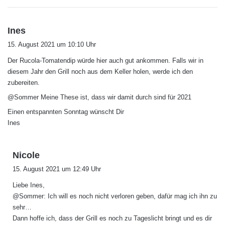
s
Ines
a
15. August 2021 um 10:10 Uhr
g
Der Rucola-Tomatendip würde hier auch gut ankommen. Falls wir in
t
diesem Jahr den Grill noch aus dem Keller holen, werde ich den
:
zubereiten.
@Sommer Meine These ist, dass wir damit durch sind für 2021
Einen entspannten Sonntag wünscht Dir
Ines
s
Nicole
a
15. August 2021 um 12:49 Uhr
g
Liebe Ines,
t
@Sommer: Ich will es noch nicht verloren geben, dafür mag ich ihn zu
:
sehr…
Dann hoffe ich, dass der Grill es noch zu Tageslicht bringt und es dir