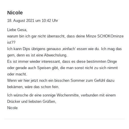
s
Nicole
a
18. August 2021 um 10:42 Uhr
g
Liebe Gesa,
t
warum bin ich gar nicht überrascht, dass deine Minze SCHOKOminze
:
ist??
Ich kann Dips übrigens genauso ‚einfach‘ essen wie du. Ich mag das
gern, denn es ist eine Abwechslung.
Es ist immer wieder interessant, dass es diese bestimmten Dinge
oder gerade auch Speisen gibt, die man sonst nicht zu sich nimmt
oder macht.
Wenn wir hier jetzt noch ein bisschen Sommer zum Gefühl dazu
bekämen, wäre das schon fein.
Ich wünsche dir eine sonnige Wochenmitte, verbunden mit einem
Drücker und liebsten Grüßen,
Nicole