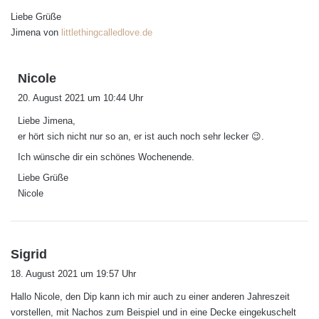
:
Liebe Grüße
Jimena von
littlethingcalledlove.de
s
Nicole
a
20. August 2021 um 10:44 Uhr
g
Liebe Jimena,
t
er hört sich nicht nur so an, er ist auch noch sehr lecker 😉.
:
Ich wünsche dir ein schönes Wochenende.
Liebe Grüße
Nicole
s
Sigrid
a
18. August 2021 um 19:57 Uhr
g
Hallo Nicole, den Dip kann ich mir auch zu einer anderen Jahreszeit
t
vorstellen, mit Nachos zum Beispiel und in eine Decke eingekuschelt
: