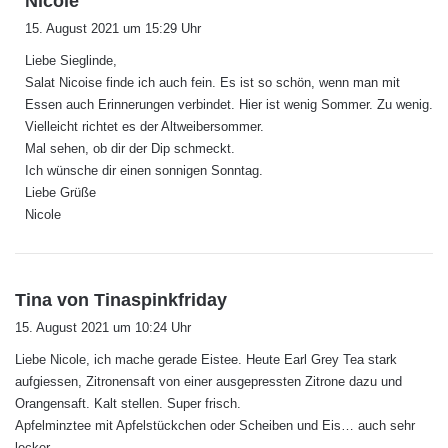
Nicole
a
15. August 2021 um 15:29 Uhr
g
Liebe Sieglinde,
t
Salat Nicoise finde ich auch fein. Es ist so schön, wenn man mit
:
Essen auch Erinnerungen verbindet. Hier ist wenig Sommer. Zu wenig.
Vielleicht richtet es der Altweibersommer.
Mal sehen, ob dir der Dip schmeckt.
Ich wünsche dir einen sonnigen Sonntag.
Liebe Grüße
Nicole
s
Tina von Tinaspinkfriday
a
15. August 2021 um 10:24 Uhr
g
Liebe Nicole, ich mache gerade Eistee. Heute Earl Grey Tea stark
t
aufgiessen, Zitronensaft von einer ausgepressten Zitrone dazu und
:
Orangensaft. Kalt stellen. Super frisch.
Apfelminztee mit Apfelstückchen oder Scheiben und Eis… auch sehr
lecker.