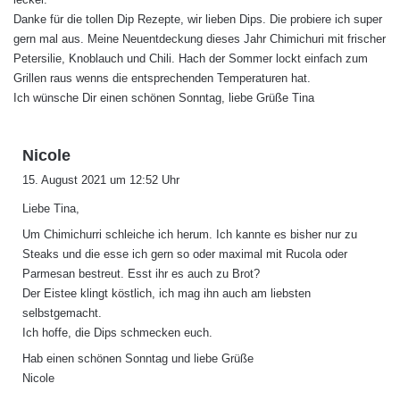
Danke für die tollen Dip Rezepte, wir lieben Dips. Die probiere ich super
gern mal aus. Meine Neuentdeckung dieses Jahr Chimichuri mit frischer
Petersilie, Knoblauch und Chili. Hach der Sommer lockt einfach zum
Grillen raus wenns die entsprechenden Temperaturen hat.
Ich wünsche Dir einen schönen Sonntag, liebe Grüße Tina
s
Nicole
a
15. August 2021 um 12:52 Uhr
g
Liebe Tina,
t
:
Um Chimichurri schleiche ich herum. Ich kannte es bisher nur zu
Steaks und die esse ich gern so oder maximal mit Rucola oder
Parmesan bestreut. Esst ihr es auch zu Brot?
Der Eistee klingt köstlich, ich mag ihn auch am liebsten
selbstgemacht.
Ich hoffe, die Dips schmecken euch.
Hab einen schönen Sonntag und liebe Grüße
Nicole