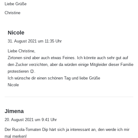
Liebe Grüße
Christine
s
Nicole
a
31. August 2021 um 11:35 Uhr
g
Liebe Christine,
t
Zirtonen sind aber auch etwas Feines. Ich könnte auch sehr gut auf
:
den Zucker verzichten, aber da würden einige Mitgleider dieser Familie
protestieren 😉.
Ich wünsche dir einen schönen Tag und liebe Grüße
Nicole
s
Jimena
a
20. August 2021 um 9:41 Uhr
g
Der Rucola-Tomaten Dip härt sich ja interessant an, den werde ich mir
t
mal merken!