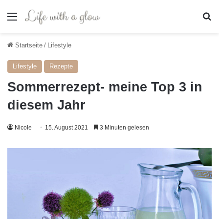
Menü
S
Startseite
/
Lifestyle
Lifestyle
Rezepte
Sommerrezept- meine Top 3 in
diesem Jahr
Nicole
15. August 2021
3 Minuten gelesen