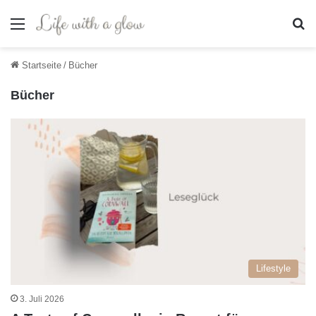
Menü
S
Startseite
/
Bücher
Bücher
Lifestyle
3. Juli 2026