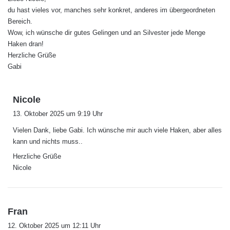
t
du hast vieles vor, manches sehr konkret, anderes im übergeordneten
:
Bereich.
Wow, ich wünsche dir gutes Gelingen und an Silvester jede Menge
Haken dran!
Herzliche Grüße
Gabi
s
Nicole
a
13. Oktober 2025 um 9:19 Uhr
g
Vielen Dank, liebe Gabi. Ich wünsche mir auch viele Haken, aber alles
t
kann und nichts muss..
:
Herzliche Grüße
Nicole
s
Fran
a
12. Oktober 2025 um 12:11 Uhr