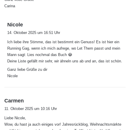
Carina
s
Nicole
a
14. Oktober 2025 um 16:51 Uhr
g
Ich liebe ihre Stimme, das ist bestimmt ein Genuss! Es ist hier ein
t
Running Gag, wenn ich mich aufrege, wo Let Them passt und mein
:
Mann sagt: Lies nochmal das Buch 😂
Deine Liste gefällt mir sehr, wir ähneln uns ab und an, das ist schön.
Ganz liebe Grüße zu dir
Nicole
s
Carmen
a
11. Oktober 2025 um 10:16 Uhr
g
Liebe Nicole,
t
Wow, du hast ja auch einiges vor! Jahresrückblog, Weihnachtsmärkte
: