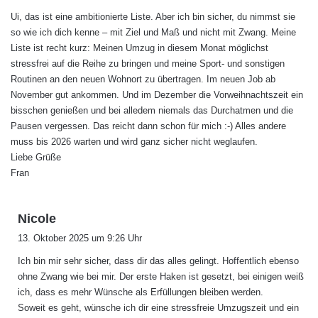
g
Ui, das ist eine ambitionierte Liste. Aber ich bin sicher, du nimmst sie
t
so wie ich dich kenne – mit Ziel und Maß und nicht mit Zwang. Meine
:
Liste ist recht kurz: Meinen Umzug in diesem Monat möglichst
stressfrei auf die Reihe zu bringen und meine Sport- und sonstigen
Routinen an den neuen Wohnort zu übertragen. Im neuen Job ab
November gut ankommen. Und im Dezember die Vorweihnachtszeit ein
bisschen genießen und bei alledem niemals das Durchatmen und die
Pausen vergessen. Das reicht dann schon für mich :-) Alles andere
muss bis 2026 warten und wird ganz sicher nicht weglaufen.
Liebe Grüße
Fran
s
Nicole
a
13. Oktober 2025 um 9:26 Uhr
g
Ich bin mir sehr sicher, dass dir das alles gelingt. Hoffentlich ebenso
t
ohne Zwang wie bei mir. Der erste Haken ist gesetzt, bei einigen weiß
:
ich, dass es mehr Wünsche als Erfüllungen bleiben werden.
Soweit es geht, wünsche ich dir eine stressfreie Umzugszeit und ein