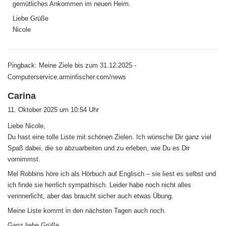
gemütliches Ankommen im neuen Heim.
Liebe Grüße
Nicole
Pingback:
Meine Ziele bis zum 31.12.2025 -
Computerservice.arminfischer.com/news
s
Carina
a
11. Oktober 2025 um 10:54 Uhr
g
Liebe Nicole,
t
Du hast eine tolle Liste mit schönen Zielen. Ich wünsche Dir ganz viel
:
Spaß dabei, die so abzuarbeiten und zu erleben, wie Du es Dir
vornimmst.
Mel Robbins höre ich als Hörbuch auf Englisch – sie liest es selbst und
ich finde sie herrlich sympathisch. Leider habe noch nicht alles
verinnerlicht, aber das braucht sicher auch etwas Übung.
Meine Liste kommt in den nächsten Tagen auch noch.
Ganz liebe Grüße