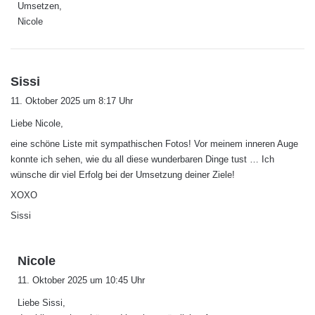
Umsetzen,
Nicole
s
Sissi
a
11. Oktober 2025 um 8:17 Uhr
g
Liebe Nicole,
t
:
eine schöne Liste mit sympathischen Fotos! Vor meinem inneren Auge
konnte ich sehen, wie du all diese wunderbaren Dinge tust … Ich
wünsche dir viel Erfolg bei der Umsetzung deiner Ziele!
XOXO
Sissi
s
Nicole
a
11. Oktober 2025 um 10:45 Uhr
g
Liebe Sissi,
t