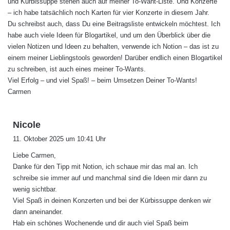
und Kürbissuppe stehen auch auf meiner To-Want-Liste. Und Konzerte
– ich habe tatsächlich noch Karten für vier Konzerte in diesem Jahr.
Du schreibst auch, dass Du eine Beitragsliste entwickeln möchtest. Ich
habe auch viele Ideen für Blogartikel, und um den Überblick über die
vielen Notizen und Ideen zu behalten, verwende ich Notion – das ist zu
einem meiner Lieblingstools geworden! Darüber endlich einen Blogartikel
zu schreiben, ist auch eines meiner To-Wants.
Viel Erfolg – und viel Spaß! – beim Umsetzen Deiner To-Wants!
Carmen
s
Nicole
a
11. Oktober 2025 um 10:41 Uhr
g
Liebe Carmen,
t
Danke für den Tipp mit Notion, ich schaue mir das mal an. Ich
:
schreibe sie immer auf und manchmal sind die Ideen mir dann zu
wenig sichtbar.
Viel Spaß in deinen Konzerten und bei der Kürbissuppe denken wir
dann aneinander.
Hab ein schönes Wochenende und dir auch viel Spaß beim