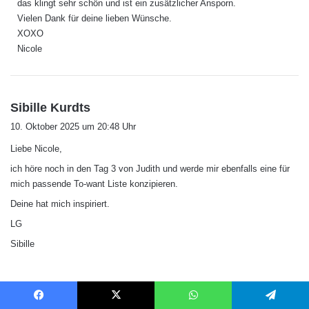
das klingt sehr schön und ist ein zusätzlicher Ansporn.
:
Vielen Dank für deine lieben Wünsche.
XOXO
Nicole
s
Sibille Kurdts
a
10. Oktober 2025 um 20:48 Uhr
g
Liebe Nicole,
t
:
ich höre noch in den Tag 3 von Judith und werde mir ebenfalls eine für
mich passende To-want Liste konzipieren.
Deine hat mich inspiriert.
LG
Sibille
s
Nicole
a
11. Oktober 2025 um 10:46 Uhr
Facebook
X
WhatsApp
Telegram