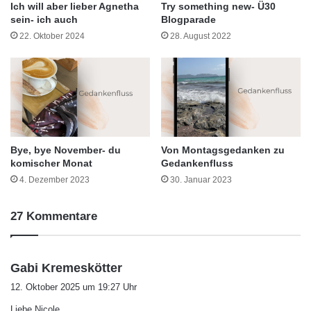
Ich will aber lieber Agnetha
Try something new- Ü30
sein- ich auch
Blogparade
22. Oktober 2024
28. August 2022
Bye, bye November- du
Von Montagsgedanken zu
komischer Monat
Gedankenfluss
4. Dezember 2023
30. Januar 2023
27 Kommentare
s
Gabi Kremeskötter
a
12. Oktober 2025 um 19:27 Uhr
g
Liebe Nicole,