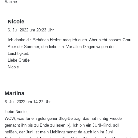
Sabine
s
Nicole
a
6. Juli 2022 um 20:23 Uhr
g
Ich danke dir. Schönen Herbst mag ich auch. Aber nicht nasses Grau.
t
Aber der Sommer, den liebe ich. Vor allen Dingen wegen der
:
Leichtigkeit.
Liebe Grüße
Nicole
s
Martina
a
6. Juli 2022 um 14:27 Uhr
g
Liebe Nicole,
t
WOW, was für ein gelungener Blog-Beitrag, das hat richtig Freude
:
gemacht ihn bis zu Ende zu lesen :-). Ich bin ein JUNI-Kind, soll
heißen, der Juni ist mein Lieblingsmonat da auch ich im Juni