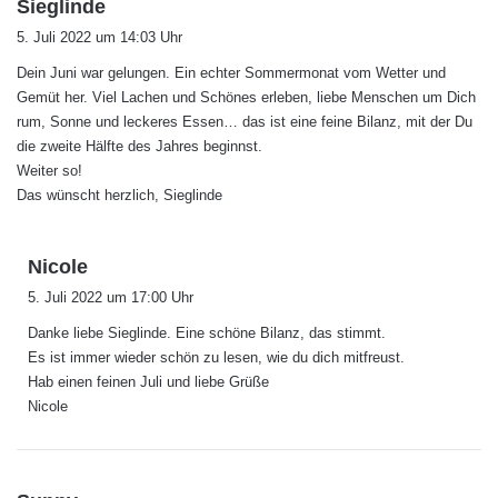
s
Sieglinde
a
5. Juli 2022 um 14:03 Uhr
g
Dein Juni war gelungen. Ein echter Sommermonat vom Wetter und
t
Gemüt her. Viel Lachen und Schönes erleben, liebe Menschen um Dich
:
rum, Sonne und leckeres Essen… das ist eine feine Bilanz, mit der Du
die zweite Hälfte des Jahres beginnst.
Weiter so!
Das wünscht herzlich, Sieglinde
s
Nicole
a
5. Juli 2022 um 17:00 Uhr
g
Danke liebe Sieglinde. Eine schöne Bilanz, das stimmt.
t
Es ist immer wieder schön zu lesen, wie du dich mitfreust.
:
Hab einen feinen Juli und liebe Grüße
Nicole
s