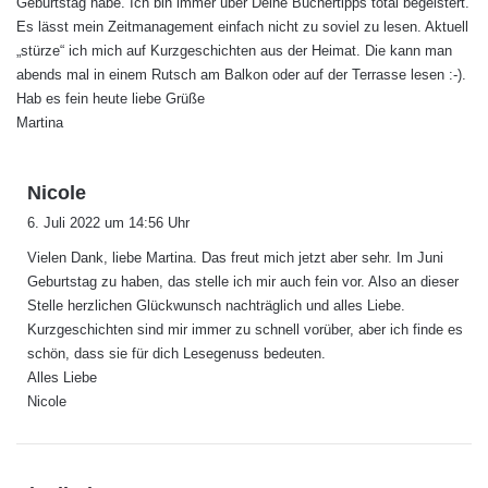
Geburtstag habe. Ich bin immer über Deine Büchertipps total begeistert.
Es lässt mein Zeitmanagement einfach nicht zu soviel zu lesen. Aktuell
„stürze“ ich mich auf Kurzgeschichten aus der Heimat. Die kann man
abends mal in einem Rutsch am Balkon oder auf der Terrasse lesen :-).
Hab es fein heute liebe Grüße
Martina
s
Nicole
a
6. Juli 2022 um 14:56 Uhr
g
Vielen Dank, liebe Martina. Das freut mich jetzt aber sehr. Im Juni
t
Geburtstag zu haben, das stelle ich mir auch fein vor. Also an dieser
:
Stelle herzlichen Glückwunsch nachträglich und alles Liebe.
Kurzgeschichten sind mir immer zu schnell vorüber, aber ich finde es
schön, dass sie für dich Lesegenuss bedeuten.
Alles Liebe
Nicole