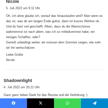
s
Nicole
a
5. Juli 2022 um 9:11 Uhr
g
Oh, ich ahne glaube ich, worauf das hinauslaufen wird? Aber wenn es
t
das ist, was dir am langen Ende guttut, dann ist kurzes Wehtun ok..
:
Und du hast viel geschafft: Allein, dass du die Warnschüsse
wahrnimmst ist nach allem, was ich so mitbekommen habe, ein
riesiges Schaffen, oder?
Genieß unbedingt weiter, wir müssen dem Sommer zeigen, wie sehr
wir ihn wertschätzen.
Liebe Grüße
Nicole
s
Shadownlight
a
4. Juli 2022 um 20:21 Uhr
g
Ganz ganz lieben Dank für das Review und die Verlinkung :).
t
Liebe Grüße und hab einen guten Start in die neue Woche!
:
Facebook
X
WhatsApp
Telegram