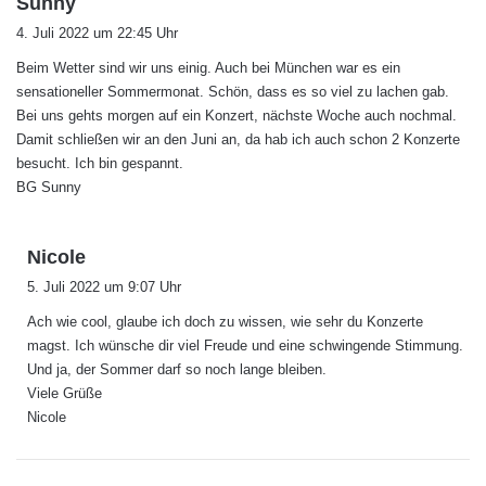
Sunny
a
4. Juli 2022 um 22:45 Uhr
g
Beim Wetter sind wir uns einig. Auch bei München war es ein
t
sensationeller Sommermonat. Schön, dass es so viel zu lachen gab.
:
Bei uns gehts morgen auf ein Konzert, nächste Woche auch nochmal.
Damit schließen wir an den Juni an, da hab ich auch schon 2 Konzerte
besucht. Ich bin gespannt.
BG Sunny
s
Nicole
a
5. Juli 2022 um 9:07 Uhr
g
Ach wie cool, glaube ich doch zu wissen, wie sehr du Konzerte
t
magst. Ich wünsche dir viel Freude und eine schwingende Stimmung.
:
Und ja, der Sommer darf so noch lange bleiben.
Viele Grüße
Nicole