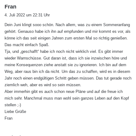
s
Fran
a
4. Juli 2022 um 22:31 Uhr
g
Dein Juni klingt sooo schön. Nach allem, was zu einem Sommeranfang
t
gehört. Genauso habe ich ihn auf empfunden und mir kommt es vor, als
:
könne ich das seit einigen Jahren zum ersten Mal so richtig genießen.
Das macht einfach Spaß.
Tja, und „geschafft“ habe ich noch nicht wirklich viel. Es gibt immer
wieder Warnschüsse. Gut daran ist, dass ich sie inzwischen höre und
meine Konsequenzen ziehe anstatt sie zu ignorieren. Ich bin auf dem
Weg, aber raus bin ich da nicht. Um das zu schaffen, wird es in diesem
Jahr noch einen endgültigen Schritt geben müssen. Das tut gerade noch
ziemlich weh, aber es wird so sein müssen.
Aber immerhin gibt es auch schon neue Pläne und auf die freue ich
mich sehr. Manchmal muss man wohl sein ganzes Leben auf den Kopf
stellen ;-)
Liebe Grüße
Fran